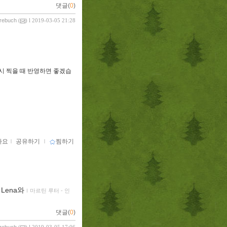
댓글(
0
)
vrebuch
(
) l 2019-03-05 21:28
시 찍을 때 반영하면 좋겠습
아요
ｌ
공유하기
ｌ
찜하기
Lena와
ｌ
마르틴 루터 - 인
댓글(
0
)