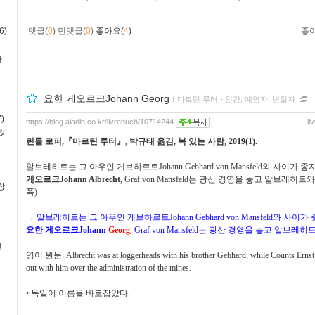
6)
댓글(
0
)
먼댓글(
0
)
좋아요(
4
)
좋
사
요한 게오르크Johann Georg
ｌ
마르틴 루터 - 인간, 예언자, 변절자
)
https://blog.aladin.co.kr/livrebuch/10714244
li
않
린들 로퍼
,
『
마르틴 루터
』
,
박규태 옮김
,
복 있는 사람
, 2019(1).
알브레히트는 그 아우인 게브하르트
Johann Gebhard von Mansfeld
와 사이가 좋
게오르크
Johann Albrecht
, Graf von Mansfeld
는 광산 경영을 놓고 알브레히트와
창
쪽
)
→
알브레히트는 그 아우인 게브하르트
Johann Gebhard von Mansfeld
와 사이가 
요한 게오르크
Johann
Georg
, Graf von Mansfeld
는 광산 경영을 놓고 알브레히
번
영어 원문
: Albrecht was at loggerheads with his brother Gebhard, while Counts Erns
out with him over the administration of the mines.
•
독일어 이름을 바로잡았다
.