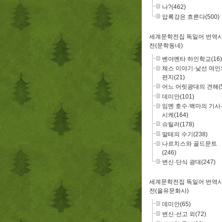
나?(462)
압록강은 흐른다(500)
세계문학전집 독일어 번역
전(문학동네)
벤야멘타 하인학교(16)
체스 이야기·낯선 여인
편지(21)
어느 어릿광대의 견해(5
데미안(101)
임멘 호수·백마의 기사
시케(164)
슈틸러(178)
말테의 수기(238)
나르치스와 골드문트
(246)
변신·단식 광대(247)
세계문학전집 독일어 번역
전(을유문화사)
데미안(65)
변신·선고 외(72)