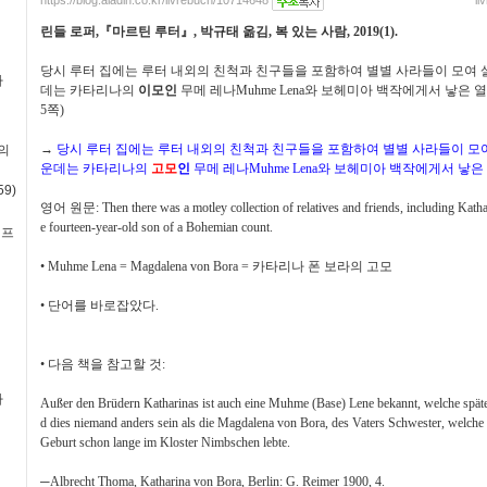
https://blog.aladin.co.kr/livrebuch/10714648
li
린들 로퍼
,
『
마르틴 루터
』
,
박규태 옮김
,
복 있는 사람
, 2019(1).
당시 루터 집에는 루터 내외의 친척과 친구들을 포함하여 별별 사라들이 모여
사
데는 카타리나의
이모인
무메 레나
Muhme Lena
와 보헤미아 백작에게서 낳은 
5
쪽
)
→
당시 루터 집에는 루터 내외의 친척과 친구들을 포함하여 별별 사라들이 모
의
운데는 카타리나의
고모
인
무메 레나
Muhme Lena
와 보헤미아 백작에게서 낳은
9)
영어 원문
: Then there was a motley collection of relatives and friends, including Kath
e fourteen-year-old son of a Bohemian count.
·프
•
Muhme Lena = Magdalena von Bora =
카타리나 폰 보라의 고모
•
단어를 바로잡았다
.
•
다음 책을 참고할 것
:
사
Außer den Brüdern Katharinas ist auch eine Muhme (Base) Lene bekannt, welche später
d dies niemand anders sein als die Magdalena von Bora, des Vaters Schwester, welche f
Geburt schon lange im Kloster Nimbschen lebte.
─
Albrecht Thoma, Katharina von Bora, Berlin: G. Reimer 1900, 4.