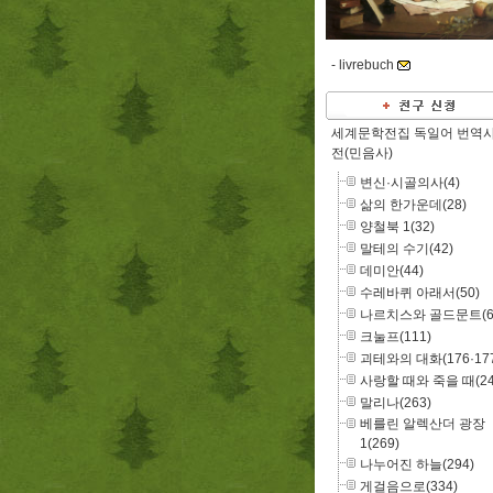
-
livrebuch
세계문학전집 독일어 번역
전(민음사)
변신·시골의사(4)
삶의 한가운데(28)
양철북 1(32)
말테의 수기(42)
데미안(44)
수레바퀴 아래서(50)
나르치스와 골드문트(6
크눌프(111)
괴테와의 대화(176·177
사랑할 때와 죽을 때(24
말리나(263)
베를린 알렉산더 광장
1(269)
나누어진 하늘(294)
게걸음으로(334)