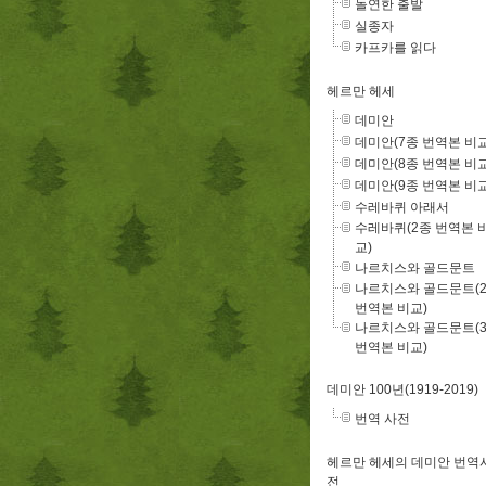
돌연한 출발
실종자
카프카를 읽다
헤르만 헤세
데미안
데미안(7종 번역본 비교
데미안(8종 번역본 비교
데미안(9종 번역본 비교
수레바퀴 아래서
수레바퀴(2종 번역본 
교)
나르치스와 골드문트
나르치스와 골드문트(
번역본 비교)
나르치스와 골드문트(
번역본 비교)
데미안 100년(1919-2019)
번역 사전
헤르만 헤세의 데미안 번역
전