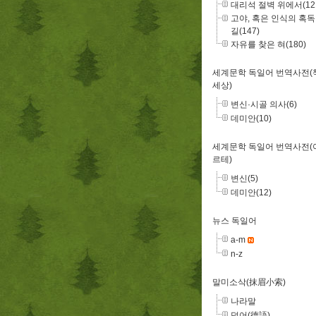
대리석 절벽 위에서(12
고야, 혹은 인식의 혹
길(147)
자유를 찾은 혀(180)
세계문학 독일어 번역사전(
세상)
변신·시골 의사(6)
데미안(10)
세계문학 독일어 번역사전(
르테)
변신(5)
데미안(12)
뉴스 독일어
a-m
n-z
말미소삭(抹眉小索)
나라말
덕어(德語)