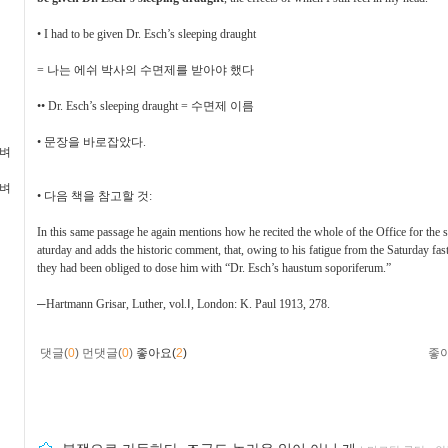
•
I had to be given Dr. Esch’s sleeping draught
=
나는 에쉬 박사의 수면제를 받아야 했다
••
Dr. Esch’s sleeping draught =
수면제 이름
•
문장을 바로잡았다
.
가벼
가벼
•
다음 책을 참고할 것
:
In this same passage he again mentions how he recited the whole of the Office for the 
aturday and adds the historic comment, that, owing to his fatigue from the Saturday fas
they had been obliged to dose him with “Dr. Esch’s haustum soporiferum.”
─
Hartmann Grisar, Luther, vol.
Ⅰ
, London: K. Paul 1913, 278.
댓글(
0
)
먼댓글(
0
)
좋아요(
2
)
좋