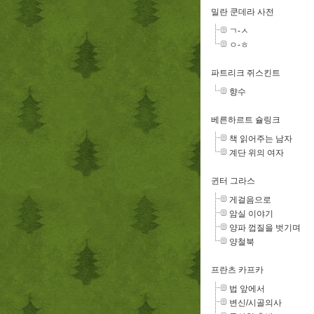
밀란 쿤데라 사전
ㄱ-ㅅ
ㅇ-ㅎ
파트리크 쥐스킨트
향수
베른하르트 슐링크
책 읽어주는 남자
계단 위의 여자
귄터 그라스
게걸음으로
암실 이야기
양파 껍질을 벗기며
양철북
프란츠 카프카
법 앞에서
변신/시골의사