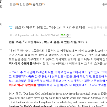
1)
댓글(
0
)
먼댓글(
0
)
좋아요(
2
)
좋
독한
책
잠조차 이루지 못했고, “에쉬Esh 박사” 수면제를
ｌ
마르틴 루터 - 
https://blog.aladin.co.kr/livrebuch/10714048
li
린들 로퍼
,
『
마르틴 루터
』
,
박규태 옮김
,
복 있는 사람
, 2019(1).
아
“
우리 주 하나님이
1520
년에 나를 억지로 성무일도에서 떼어 놓으셨다
.
그때 나
있었던지라
,
종종 한 주 동안 내 성무일도 시간을 모아 두었다가
,
토요일애 하나
토요일은 종일 아무것도 먹지 못하고 마시지도 못했다
.
결국 너무 쇠약해져 잠
박사에게
수면제를
받아야 했다
.
나는 아직도 내 머릿속에서 그 약의 효과를 
→
“
우리 주 하나님이
1520
년에 나를 억지로 성무일도에서 떼어 놓으셨다
.
그때
고 있었던지라
,
종종 한 주 동안 내 성무일도 시간을 모아 두었다가
,
토요일애 
보니 토요일은 종일 아무것도 먹지 못하고 마시지도 못했다
.
결국 너무 쇠약해
쉬
Esh
박사
”
수면제를
받아야 했다
.
나는 아직도 내 머릿속에서 그 약의 효과를
영어 원문
: “Our Lord God pulled me by force away from the canonical hours in 1520,
great deal, and I often saved up my hours for a whole week, and then on Saturday I wo
o that I neither ate nor drank anything for the whole day, and I was so weakened that I 
be
given
Dr. Esch’s sleeping draught
, the effects of which I still feel in my head.”