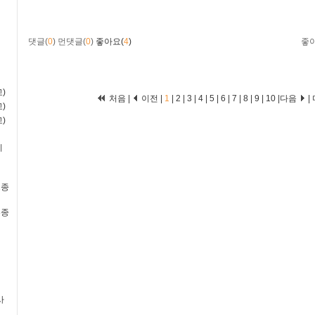
댓글(
0
)
먼댓글(
0
)
좋아요(
4
)
좋
)
처음 |
이전 |
1
|
2
|
3
|
4
|
5
|
6
|
7
|
8
|
9
|
10
|
다음
|
)
)
비
2종
3종
사