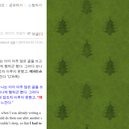
아요
ｌ
공유하기
ｌ
찜하기
인간, 예언자, 변절자
댓글(
0
)
vrebuch
(
) l 2019-03-05 12:01
는 이미 아주 많은 글을 쓰고
씩 행하곤 했다
.
그러다 보니
조차 이루지 못했고
,
에쉬
Esh
느낀다
.”(236
쪽
)
 나는 이미 아주 많은 글을 쓰
하나씩 행하곤 했다
.
그러다
져 잠조차 이루지 못했고
,
“
에
 느낀다
.”
 when I was already writing a
uld do them one after another s
couldn’t sleep, so that
I had to