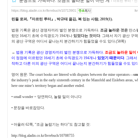
분쟁으로 가득하다. 조금도 놀라운 일이 아닌 게
ｌ
마르틴 루터 - 인
https://blog.aladin.co.kr/livrebuch/10713901
li
린들 로퍼
,
『
마르틴 루터
』
,
박규태 옮김
,
복 있는 사람
, 2019(1).
법원 기록은 광산 경영자끼리 벌인 분쟁으로 가득하다
.
조금 놀라운 것은
만스
렀던
16
세기 초에 수직갱도가
194
개나
있었다는 것이다
.
그래서 자기 광산 구역
의 광산 구역은 어디서 끝나는지 분간하기가 힘들었을 수도 있다
.(58
쪽
)
→
법원 기록은 광산 경영자끼리 벌인 분쟁으로 가득하다
.
조금도 놀라운 일이 
이 정점에 이르렀던
16
세기 초에 수직갱도가
194
개나
있었기 때문이다
.
그래서 
작하고 다른 이의 광산 구역은 어디서 끝나는지 분간하기가 힘들었을 수도 있
영어 원문
: The court books are littered with disputes between the mine operators
—
sm
the industry’s peak in the early sixteenth century in the Mansfeld and Eisleben areas, 
here one mine’s territory began and another ended.
•
small wonder =
당연하다
,
놀랄 일이 아니다
•
문장을 바로잡았다
.
•
아울러
62
쪽
, “
조금 놀랍기는 하다
”
도 참고할 것
:
http://blog.aladin.co.kr/livrebuch/10708755