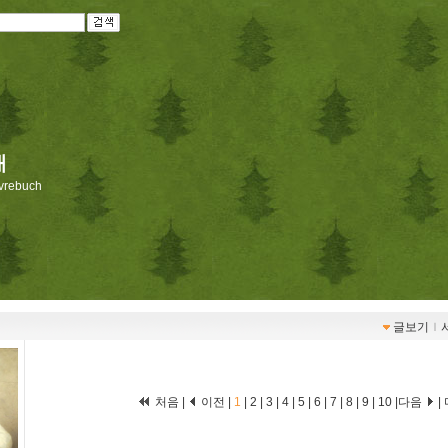
재
livrebuch
글보기
ｌ
처음 |
이전 |
1
|
2
|
3
|
4
|
5
|
6
|
7
|
8
|
9
|
10
|
다음
|