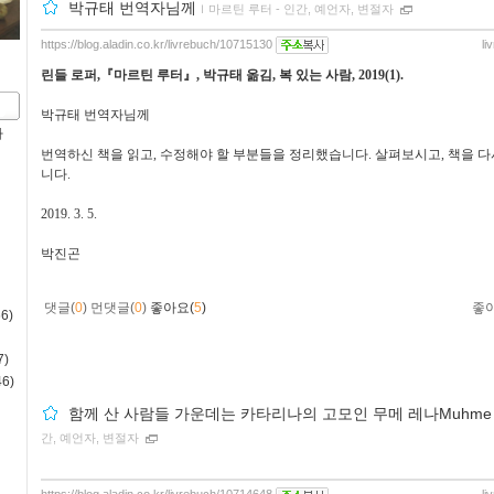
박규태 번역자님께
ｌ
마르틴 루터 - 인간, 예언자, 변절자
https://blog.aladin.co.kr/livrebuch/10715130
li
린들 로퍼
,
『
마르틴 루터
』
,
박규태 옮김
,
복 있는 사람
, 2019(1).
박규태 번역자님께
사
번역하신 책을 읽고
,
수정해야 할 부분들을 정리했습니다
.
살펴보시고
,
책을 다
니다
.
2019. 3. 5.
박진곤
댓글(
0
)
먼댓글(
0
)
좋아요(
5
)
좋
6)
)
6)
함께 산 사람들 가운데는 카타리나의 고모인 무메 레나Muhme 
간, 예언자, 변절자