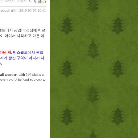
간, 예언자, 변절자
댓글(
0
)
vrebuch
(
) l 2019-03-05 10:41
펠트에서 광업이 정점에 이르
이 어디서 시작하고 다른 이
아닌 게
,
만스펠트에서 광업
자기 광산 구역이 어디서 시
다
.
all wonder
, with 194 shafts at
where it could be hard to know w