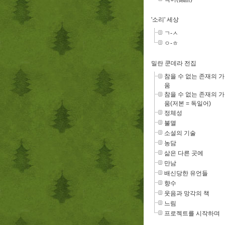
'소리' 세상
ㄱ-ㅅ
ㅇ-ㅎ
밀란 쿤데라 전집
참을 수 없는 존재의 
움
참을 수 없는 존재의 
움(저본 = 독일어)
정체성
불멸
소설의 기술
농담
삶은 다른 곳에
만남
배신당한 유언들
향수
웃음과 망각의 책
느림
프로젝트를 시작하며