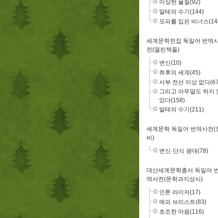
이상한 물질(92)
말테의 수기(144)
모피를 입은 비너스(14
세계문학전집 독일어 번역
전(열린책들)
변신(10)
최후의 세계(45)
서부 전선 이상 없다(67
그리고 아무말도 하지 
았다(158)
말테의 수기(211)
세계문학 독일어 번역사전(
비)
변신·단식 광대(78)
대산세계문학총서 독일어 
역사전(문학과지성사)
안톤 라이저(17)
에피 브리스트(83)
초조한 마음(116)