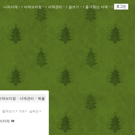
나의서재
ｌ
서재브리핑
ｌ
서재관리
ｌ
글쓰기
ｌ
즐겨찾는 서재
ｌ
서재브리핑
ｌ
서재관리
ｌ
북플
펼쳐보기
5개
날짜순
마지막