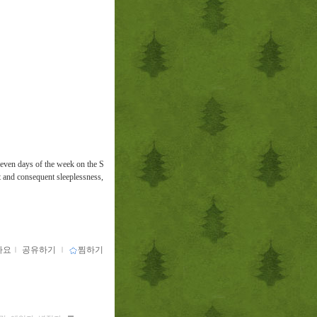
seven days of the week on the S
t and consequent sleeplessness,
아요
ｌ
공유하기
ｌ
찜하기