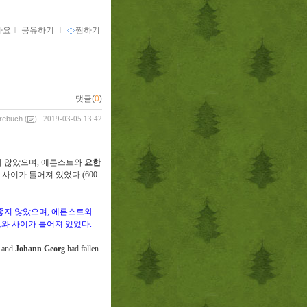
아요
ｌ
공유하기
ｌ
찜하기
댓글(
0
)
vrebuch
(
) l 2019-03-05 13:42
지 않았으며
,
에른스트와
요한
 사이가 틀어져 있었다
.(600
좋지 않았으며
,
에른스트와
트와 사이가 틀어져 있었다
.
t and
Johann Georg
had fallen