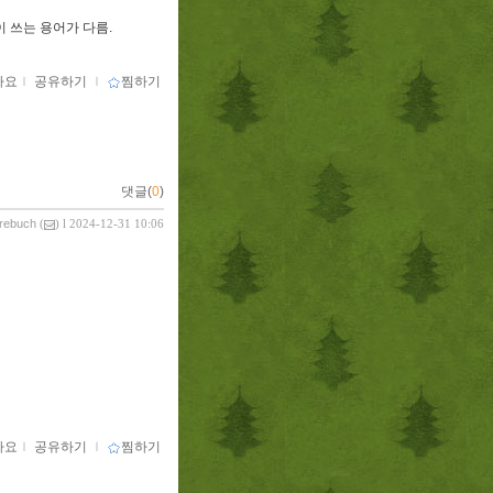
 쓰는 용어가 다름
.
아요
ｌ
공유하기
ｌ
찜하기
댓글(
0
)
vrebuch
(
) l 2024-12-31 10:06
아요
ｌ
공유하기
ｌ
찜하기