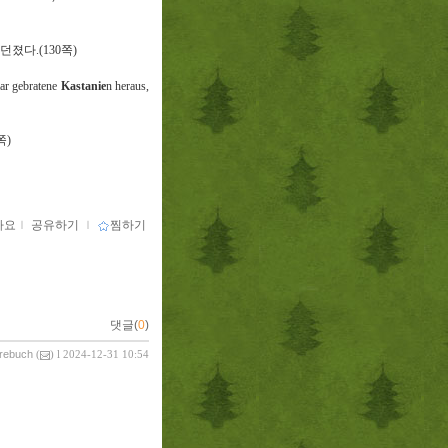
 던졌다
.(130
쪽
)
aar gebratene
Kastanie
n heraus,
쪽
)
아요
ｌ
공유하기
ｌ
찜하기
댓글(
0
)
vrebuch
(
) l 2024-12-31 10:54