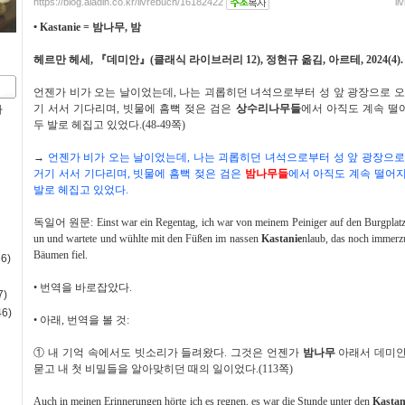
https://blog.aladin.co.kr/livrebuch/16182422
li
•
Kastanie =
밤나무
,
밤
헤르만 헤세
,
『
데미안
』
(
클래식 라이브러리
12),
정현규 옮김
,
아르테
, 2024(4).
언젠가 비가 오는 날이었는데
,
나는 괴롭히던 녀석으로부터 성 앞 광장으로 
기 서서 기다리며
,
빗물에 흠뻑 젖은 검은
상수리나무들
에서 아직도 계속 떨
사
두 발로 헤집고 있었다
.(48-49
쪽
)
→
언젠가 비가 오는 날이었는데
,
나는 괴롭히던 녀석으로부터 성 앞 광장으로
거기 서서 기다리며
,
빗물에 흠뻑 젖은 검은
밤나무들
에서 아직도 계속 떨어지
발로 헤집고 있었다
.
독일어 원문
: Einst war ein Regentag, ich war von meinem Peiniger auf den Burgplatz 
un und wartete und wühlte mit den Füßen im nassen
Kastanie
nlaub, das noch immerz
Bäumen fiel.
6)
•
번역을 바로잡았다
.
)
6)
•
아래
,
번역을 볼 것
:
①
내 기억 속에서도 빗소리가 들려왔다
.
그것은 언젠가
밤나무
아래서 데미안
묻고 내 첫 비밀들을 알아맞히던 때의 일이었다
.(113
쪽
)
Auch in meinen Erinnerungen hörte ich es regnen, es war die Stunde unter den
Kastan