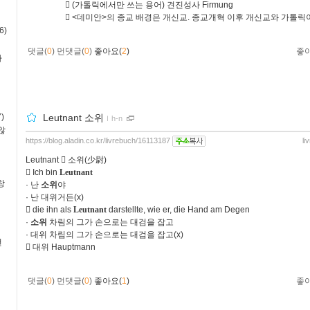
󰃫
(
가톨릭에서만 쓰는 용어
)
견진성사
Firmung
󰃨
<
데미안
>
의 종교 배경은 개신교
.
종교개혁 이후 개신교와 가톨릭이
6)
댓글(
0
)
먼댓글(
0
)
좋아요(
2
)
좋
사
)
Leutnant 소위
ｌ
h-n
않
https://blog.aladin.co.kr/livrebuch/16113187
li
Leutnant
󰃃
소위
(
少尉
)
󰃚
Ich bin
Leutnant
창
·
난
소위
야
·
난 대위거든
(x)
󰃫
die ihn als
Leutnant
darstellte, wie er, die Hand am Degen
·
소위
차림의 그가 손으로는 대검을 잡고
·
대위 차림의 그가 손으로는 대검을 잡고
(x)
번
󰃫
대위
Hauptmann
댓글(
0
)
먼댓글(
0
)
좋아요(
1
)
좋