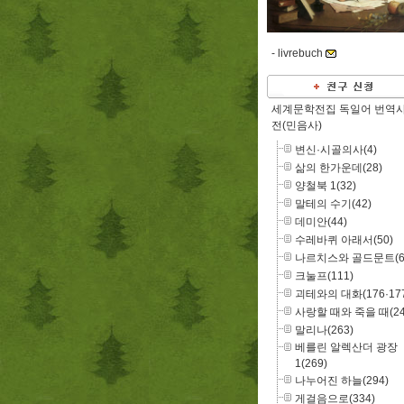
-
livrebuch
세계문학전집 독일어 번역
전(민음사)
변신·시골의사(4)
삶의 한가운데(28)
양철북 1(32)
말테의 수기(42)
데미안(44)
수레바퀴 아래서(50)
나르치스와 골드문트(6
크눌프(111)
괴테와의 대화(176·177
사랑할 때와 죽을 때(24
말리나(263)
베를린 알렉산더 광장
1(269)
나누어진 하늘(294)
게걸음으로(334)