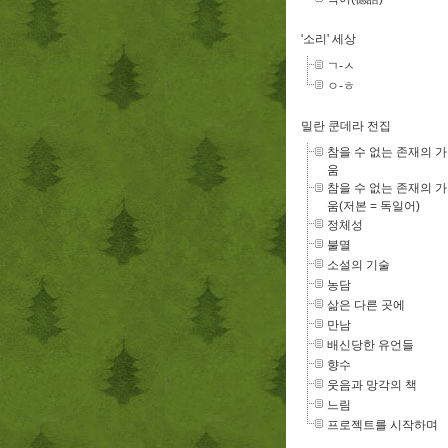
'소리' 세상
ㄱ-ㅅ
ㅇ-ㅎ
밀란 쿤데라 전집
참을 수 없는 존재의 
움
참을 수 없는 존재의 
움(저본 = 독일어)
정체성
불멸
소설의 기술
농담
삶은 다른 곳에
만남
배신당한 유언들
향수
웃음과 망각의 책
느림
프로젝트를 시작하며