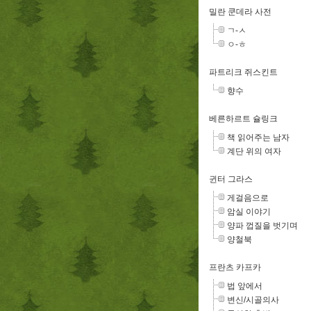
밀란 쿤데라 사전
ㄱ-ㅅ
ㅇ-ㅎ
파트리크 쥐스킨트
향수
베른하르트 슐링크
책 읽어주는 남자
계단 위의 여자
귄터 그라스
게걸음으로
암실 이야기
양파 껍질을 벗기며
양철북
프란츠 카프카
법 앞에서
변신/시골의사