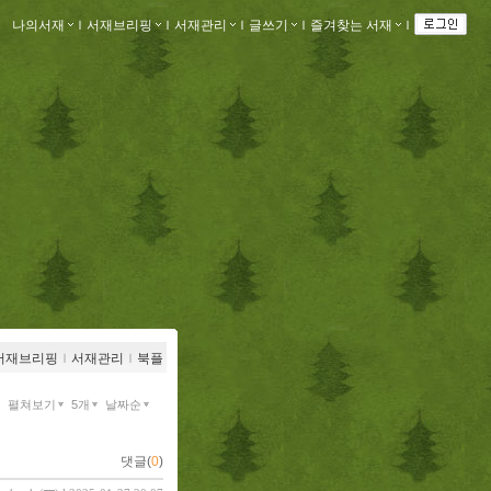
나의서재
ｌ
서재브리핑
ｌ
서재관리
ｌ
글쓰기
ｌ
즐겨찾는 서재
ｌ
서재브리핑
ｌ
서재관리
ｌ
북플
펼쳐보기
5개
날짜순
댓글(
0
)