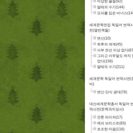
이상한 물질(92)
말테의 수기(144)
모피를 입은 비너스(14
세계문학전집 독일어 번역
전(열린책들)
변신(10)
최후의 세계(45)
서부 전선 이상 없다(67
그리고 아무말도 하지 
았다(158)
말테의 수기(211)
세계문학 독일어 번역사전(
비)
변신·단식 광대(78)
대산세계문학총서 독일어 
역사전(문학과지성사)
안톤 라이저(17)
에피 브리스트(83)
초조한 마음(116)