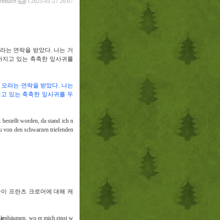
vrebuch
(
) l 2025-01-27 20:07
오라는 연락을 받았다
.
나는 거
어지고 있는 축축한 잎사귀를
 오라는 연락을 받았다
.
나는
고 있는 축축한 잎사귀를 두
bestellt worden, da stand ich n
u von den schwarzen triefenden
이 프란츠 크로머에 대해 캐
ie
nbäumen, wo er mich einst w