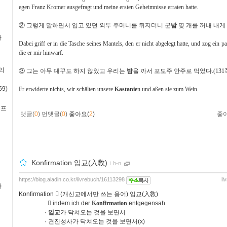
egen Franz Kromer ausgefragt und meine ersten Geheimnisse erraten hatte.
②
그렇게 말하면서 입고 있던 외투 주머니를 뒤지더니 군
밤
몇 개를 꺼내 내게
사
Dabei griff er in die Tasche seines Mantels, den er nicht abgelegt hatte, und zog ein p
die er mir hinwarf.
의
③
그는 아무 대꾸도 하지 않았고 우리는
밤
을 까서 포도주 안주로 먹었다
.(131
9)
Er erwiderte nichts, wir schälten unsere
Kastanie
n und aßen sie zum Wein.
·프
댓글(
0
)
먼댓글(
0
)
좋아요(
2
)
좋
Konfirmation 입교(入敎)
ｌ
h-n
https://blog.aladin.co.kr/livrebuch/16113298
li
사
Konfirmation
󰃃
(
개신교에서만 쓰는 용어
)
입교
(
入敎
)
󰃚
indem ich der
Konfirmation
entgegensah
·
입교
가 닥쳐오는 것을 보면서
·
견진성사가 닥쳐오는 것을 보면서
(x)