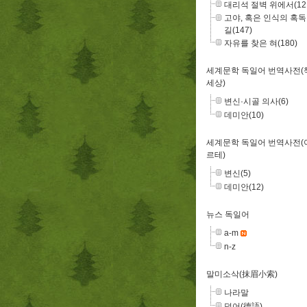
대리석 절벽 위에서(12
고야, 혹은 인식의 혹
길(147)
자유를 찾은 혀(180)
세계문학 독일어 번역사전(
세상)
변신·시골 의사(6)
데미안(10)
세계문학 독일어 번역사전(
르테)
변신(5)
데미안(12)
뉴스 독일어
a-m
n-z
말미소삭(抹眉小索)
나라말
덕어(德語)