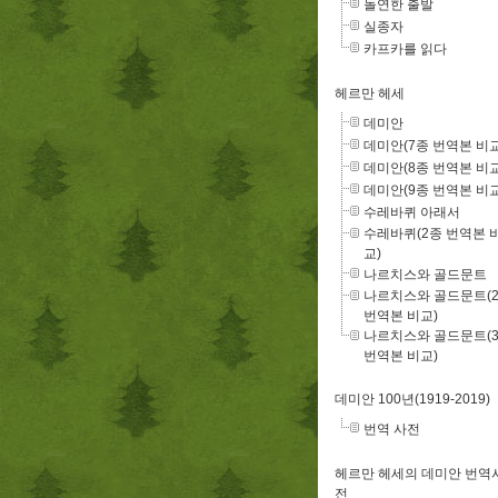
돌연한 출발
실종자
카프카를 읽다
헤르만 헤세
데미안
데미안(7종 번역본 비교
데미안(8종 번역본 비교
데미안(9종 번역본 비교
수레바퀴 아래서
수레바퀴(2종 번역본 
교)
나르치스와 골드문트
나르치스와 골드문트(
번역본 비교)
나르치스와 골드문트(
번역본 비교)
데미안 100년(1919-2019)
번역 사전
헤르만 헤세의 데미안 번역
전