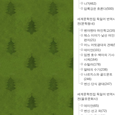
나?(462)
압록강은 흐른다(500)
세계문학전집 독일어 번역
전(문학동네)
벤야멘타 하인학교(16)
체스 이야기·낯선 여인
편지(21)
어느 어릿광대의 견해(5
데미안(101)
임멘 호수·백마의 기사
시케(164)
슈틸러(178)
말테의 수기(238)
나르치스와 골드문트
(246)
변신·단식 광대(247)
세계문학전집 독일어 번역
전(을유문화사)
데미안(65)
변신·선고 외(72)