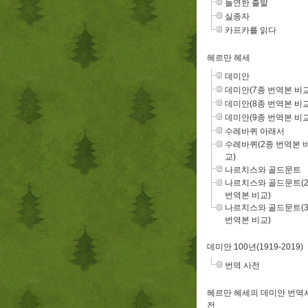
돌연한 출발
실종자
카프카를 읽다
헤르만 헤세
데미안
데미안(7종 번역본 비교
데미안(8종 번역본 비교
데미안(9종 번역본 비교
수레바퀴 아래서
수레바퀴(2종 번역본 
교)
나르치스와 골드문트
나르치스와 골드문트(
번역본 비교)
나르치스와 골드문트(
번역본 비교)
데미안 100년(1919-2019)
번역 사전
헤르만 헤세의 데미안 번역
전