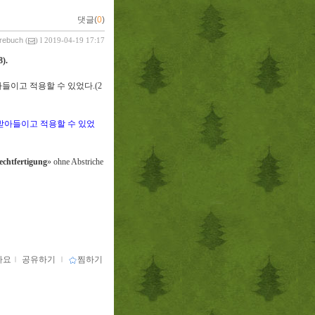
댓글(
0
)
vrebuch
(
) l 2019-04-19 17:17
8).
아들이고 적용할 수 있었다
.(2
받아들이고 적용할 수 있었
echtfertigung
» ohne Abstriche
아요
ｌ
공유하기
ｌ
찜하기