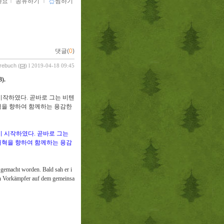
아요
ｌ
공유하기
ｌ
찜하기
댓글(
0
)
vrebuch
(
) l 2019-04-18 09:45
8).
 시작하였다
.
곧바로 그는 비텐
을 향하여 함께하는 용감한
기 시작하였다
.
곧바로 그는
개혁을 향하여 함께하는 용감
gemacht worden. Bald sah er i
 Vorkämpfer auf dem gemeinsa