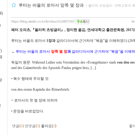
루터는 바울의 로마서 앞쪽 몇 장과
ｌ
울리히 츠빙글리 -개혁교회의 예
6)
https://blog.aladin.co.kr/livrebuch/10807343
li
사
페터 오피츠
,
『
울리히 츠빙글리
』
,
정미현 옮김
,
연세대학교 출판문화원
, 2017(
루터는 바울의 로마서
1
장과
갈라디아서에 근거하여
“
복음
”
을 이해하였다
.(26
)
→
루터는 바울의 로마서
앞쪽 몇 장
과
갈라디아서에 근거하여
“
복음
”
을 이해
않
독일어 원문
: Während Luther sein Verständnis des
«Evangeliums» stark
von den ers
und des Galaterbreifs des Apostels Paulus prägen liess, [...].
•
복수 형태에 주의할 것
:
창
von den ersten Kapiteln des Römerbriefs
=
로마서의 첫 몇 장에 의하여
번
•
문장을 바로잡았다
.
댓글(
0
)
먼댓글(
0
)
좋아요(
2
)
좋