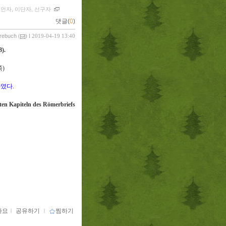
언자, 이단자, 선구자
댓글(
0
)
vrebuch
(
) l 2019-04-19 13:40
8).
쪽
)
하였다
.
ten Kapiteln des Römerbriefs
아요
ｌ
공유하기
ｌ
찜하기