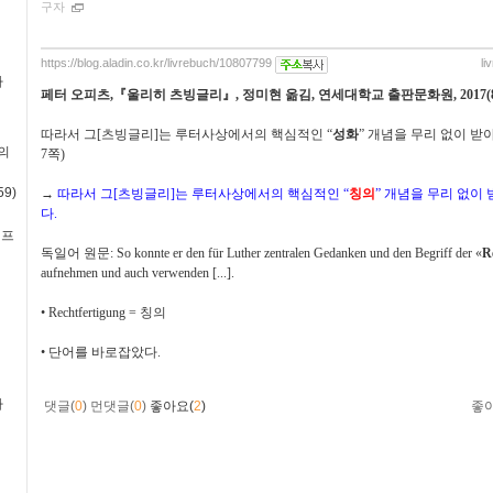
구자
https://blog.aladin.co.kr/livrebuch/10807799
li
사
페터 오피츠
,
『
울리히 츠빙글리
』
,
정미현 옮김
,
연세대학교 출판문화원
, 2017(
따라서 그
[
츠빙글리
]
는 루터사상에서의 핵심적인
“
성화
”
개념을 무리 없이 받
의
7
쪽
)
9)
→
따라서 그
[
츠빙글리
]
는 루터사상에서의 핵심적인
“
칭의
”
개념을 무리 없이 
다
.
·프
독일어 원문
: So konnte er den für Luther zentralen Gedanken und den Begriff der
«
R
aufnehmen und auch verwenden [...].
•
Rechtfertigung =
칭의
•
단어를 바로잡았다
.
사
댓글(
0
)
먼댓글(
0
)
좋아요(
2
)
좋