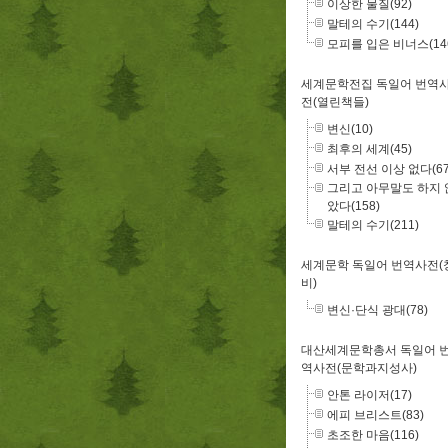
이상한 물질(92)
말테의 수기(144)
모피를 입은 비너스(14
세계문학전집 독일어 번역
전(열린책들)
변신(10)
최후의 세계(45)
서부 전선 이상 없다(67
그리고 아무말도 하지 
았다(158)
말테의 수기(211)
세계문학 독일어 번역사전(
비)
변신·단식 광대(78)
대산세계문학총서 독일어 
역사전(문학과지성사)
안톤 라이저(17)
에피 브리스트(83)
초조한 마음(116)