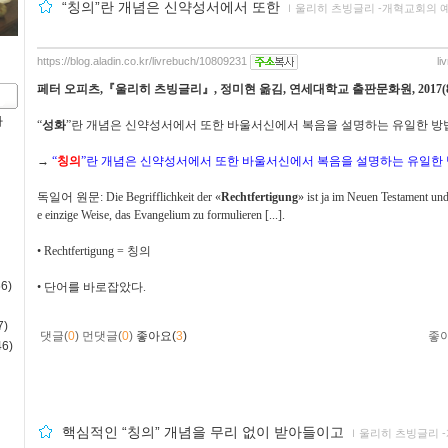
“칭의”란 개념은 신약성서에서 또한
ｌ
울리히 츠빙글리 -개혁교회의 예
https://blog.aladin.co.kr/livrebuch/10809231
li
페터 오피츠
,
『
울리히 츠빙글리
』
,
정미현 옮김
,
연세대학교 출판문화원
, 2017(
사
“
성화
”
란 개념은 신약성서에서 또한 바울서신에서 복음을 설명하는 유일한 방
→
“
칭의
”
란 개념은 신약성서에서 또한 바울서신에서 복음을 설명하는 유일한 
독일어 원문
: Die Begrifflichkeit der
«
Rechtfertigung
» ist ja im Neuen Testament un
e einzige Weise, das Evangelium zu formulieren [...].
•
Rechtfertigung =
칭의
6)
•
단어를 바로잡았다
.
)
댓글(
0
)
먼댓글(
0
)
좋아요(
3
)
좋
6)
핵심적인 “칭의” 개념을 무리 없이 받아들이고
ｌ
울리히 츠빙글리 -