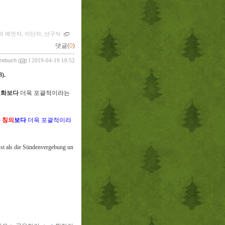
 예언자, 이단자, 선구자
댓글(
0
)
vrebuch
(
) l 2019-04-19 10:52
8).
성화보다
더욱 포괄적이라는
과
칭의
보다
더욱 포괄적이라
st als die Sündenvergebung un