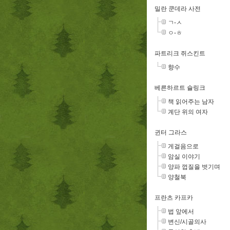
밀란 쿤데라 사전
ㄱ-ㅅ
ㅇ-ㅎ
파트리크 쥐스킨트
향수
베른하르트 슐링크
책 읽어주는 남자
계단 위의 여자
귄터 그라스
게걸음으로
암실 이야기
양파 껍질을 벗기며
양철북
프란츠 카프카
법 앞에서
변신/시골의사