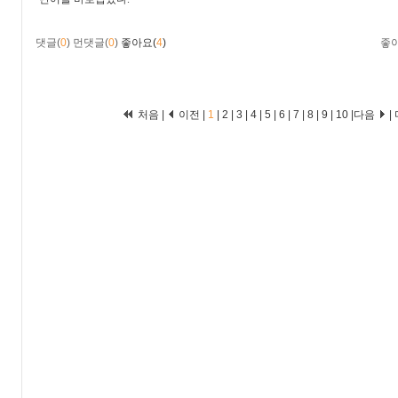
댓글(
0
)
먼댓글(
0
)
좋아요(
4
)
좋
처음 |
이전 |
1
|
2
|
3
|
4
|
5
|
6
|
7
|
8
|
9
|
10
|
다음
|