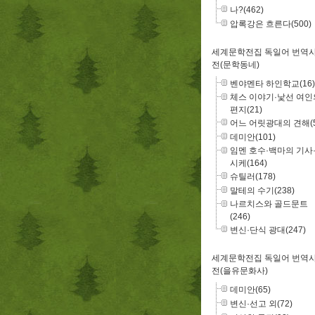
나?(462)
압록강은 흐른다(500)
세계문학전집 독일어 번역
전(문학동네)
벤야멘타 하인학교(16)
체스 이야기·낯선 여인
편지(21)
어느 어릿광대의 견해(5
데미안(101)
임멘 호수·백마의 기사
시케(164)
슈틸러(178)
말테의 수기(238)
나르치스와 골드문트
(246)
변신·단식 광대(247)
세계문학전집 독일어 번역
전(을유문화사)
데미안(65)
변신·선고 외(72)