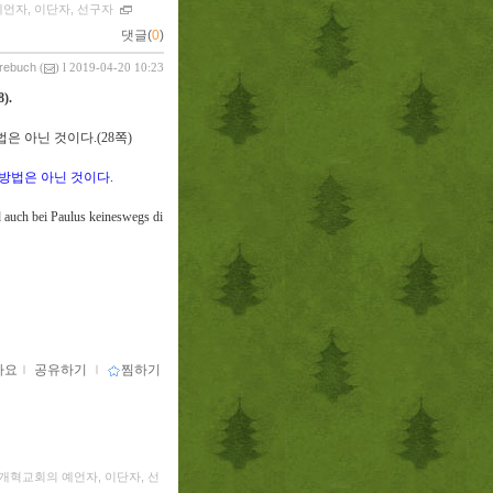
언자, 이단자, 선구자
댓글(
0
)
vrebuch
(
) l 2019-04-20 10:23
8).
법은 아닌 것이다
.(28
쪽
)
방법은 아닌 것이다
.
d auch bei Paulus keineswegs di
아요
ｌ
공유하기
ｌ
찜하기
개혁교회의 예언자, 이단자, 선