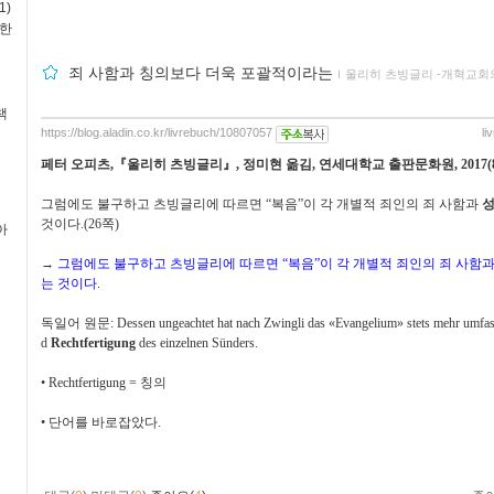
1)
독한
죄 사함과 칭의보다 더욱 포괄적이라는
ｌ
울리히 츠빙글리 -개혁교회의
책
https://blog.aladin.co.kr/livrebuch/10807057
li
페터 오피츠
,
『
울리히 츠빙글리
』
,
정미현 옮김
,
연세대학교 출판문화원
, 2017(
그럼에도 불구하고 츠빙글리에 따르면
“
복음
”
이 각 개별적 죄인의 죄 사함과
것이다
.(26
쪽
)
아
→
그럼에도 불구하고 츠빙글리에 따르면
“
복음
”
이 각 개별적 죄인의 죄 사함
는 것이다
.
독일어 원문
: Dessen ungeachtet hat nach Zwingli das
«Evangelium» stets mehr umfas
d
Rechtfertigung
des einzelnen Sünders.
•
Rechtfertigung =
칭의
•
단어를 바로잡았다
.