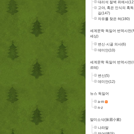
대리석 절벽 위에서(12
고야, 혹은 인식의 혹
길(147)
자유를 찾은 혀(180)
세계문학 독일어 번역사전(
세상)
변신·시골 의사(6)
데미안(10)
세계문학 독일어 번역사전(
르테)
변신(5)
데미안(12)
뉴스 독일어
a-m
n-z
말미소삭(抹眉小索)
나라말
덕어(德語)