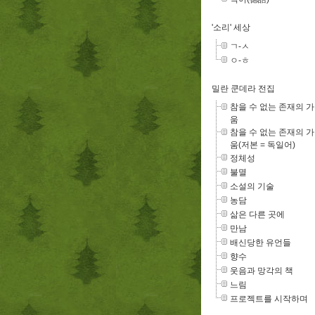
'소리' 세상
ㄱ-ㅅ
ㅇ-ㅎ
밀란 쿤데라 전집
참을 수 없는 존재의 
움
참을 수 없는 존재의 
움(저본 = 독일어)
정체성
불멸
소설의 기술
농담
삶은 다른 곳에
만남
배신당한 유언들
향수
웃음과 망각의 책
느림
프로젝트를 시작하며