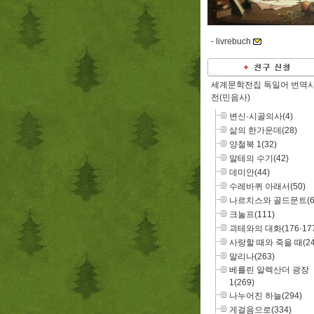
-
livrebuch
세계문학전집 독일어 번역
전(민음사)
변신·시골의사(4)
삶의 한가운데(28)
양철북 1(32)
말테의 수기(42)
데미안(44)
수레바퀴 아래서(50)
나르치스와 골드문트(6
크눌프(111)
괴테와의 대화(176·177
사랑할 때와 죽을 때(24
말리나(263)
베를린 알렉산더 광장
1(269)
나누어진 하늘(294)
게걸음으로(334)