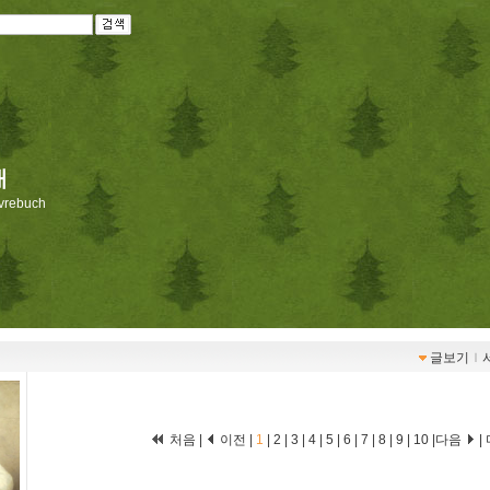
재
livrebuch
글보기
ｌ
처음 |
이전 |
1
|
2
|
3
|
4
|
5
|
6
|
7
|
8
|
9
|
10
|
다음
|