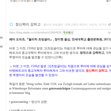
댓글(
0
)
먼댓글(
0
)
좋아요(
4
)
좋
정신력이 강하고
ｌ
울리히 츠빙글리 -개혁교회의 예언자, 이단자, 선구자
https://blog.aladin.co.kr/livrebuch/10804939
li
가벼
페터 오피츠
,
『
울리히 츠빙글리
』
,
정미현 옮김
,
연세대학교 출판문화원
, 2017(
가벼
바로 그 이전
, 1518
년 말경 그
[
츠빙글리
]
는 처음으로 루터에 대해 관심을 갖기
베르크의 종교개혁자 루터에게서 그와 비슷한 생각과
,
영적으로 강력하고
,
개혁
투쟁자의 모습을 발견할 수 있었다
.(23
쪽
)
→
바로 그 이전
, 1518
년 말경 그
[
츠빙글리
]
는 처음으로 루터에 대해 관심을 갖
비텐베르크의 종교개혁자 루터에게서 그와 비슷한 생각과
,
정신력이 강하고
,
한 투쟁자의 모습을 발견할 수 있었다
.
독일어 원문
: Wenig vorher, Ende 1518, war Zwingli erstmals auf Luther aufmerksam 
m Wittenberger Reformator einen
geistesmächtigen
Gesinnungsgenossen und mutigen
m betretenen Weg.
•
geistesmächtig =
정신이 강한
•
단어를 바로잡았다
.