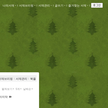
나의서재
ｌ
서재브리핑
ｌ
서재관리
ｌ
글쓰기
ｌ
즐겨찾는 서재
ｌ
서재브리핑
ｌ
서재관리
ｌ
북플
펼쳐보기
5개
날짜순
마지막