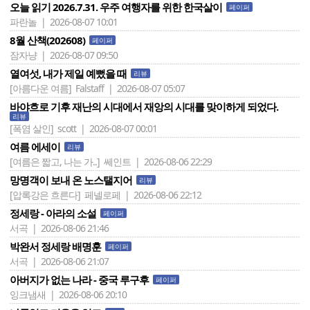
오늘 읽기 2026.7.31. 우주 여행자를 위한 한국살이
페이퍼
파란놀 | 2026-08-07 10:01
8월 산책(202608)
페이퍼
잠자냥 | 2026-08-07 09:50
열여섯, 내가 제일 예뻤을 때
리뷰
[아름다운 여름]
Falstaff | 2026-08-07 05:07
바야흐로 기후 재난의 시대에서 재앙의 시대를 맞이하게 되었다.
리뷰
[폭염 살인]
scott | 2026-08-07 00:01
여름 에세이
리뷰
[여름은 짧고, 나는 가..]
쎄인트 | 2026-08-06 22:29
망명객이 보내 온 노스탤지어
리뷰
[압록강은 흐른다]
페넬로페 | 2026-08-06 22:12
정세랑 - 아라의 소설
페이퍼
서곡 | 2026-08-06 21:46
박완서 정세랑 배명훈
페이퍼
서곡 | 2026-08-06 21:07
아버지가 없는 나라 - 중국 루구후
페이퍼
잉크냄새 | 2026-08-06 20:10