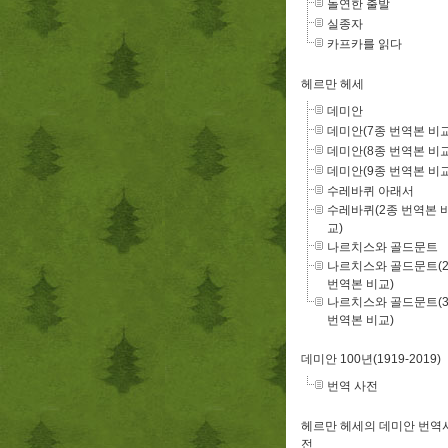
돌연한 출발
실종자
카프카를 읽다
헤르만 헤세
데미안
데미안(7종 번역본 비교
데미안(8종 번역본 비교
데미안(9종 번역본 비교
수레바퀴 아래서
수레바퀴(2종 번역본 
교)
나르치스와 골드문트
나르치스와 골드문트(
번역본 비교)
나르치스와 골드문트(
번역본 비교)
데미안 100년(1919-2019)
번역 사전
헤르만 헤세의 데미안 번역
전