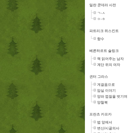
밀란 쿤데라 사전
ㄱ-ㅅ
ㅇ-ㅎ
파트리크 쥐스킨트
향수
베른하르트 슐링크
책 읽어주는 남자
계단 위의 여자
귄터 그라스
게걸음으로
암실 이야기
양파 껍질을 벗기며
양철북
프란츠 카프카
법 앞에서
변신/시골의사