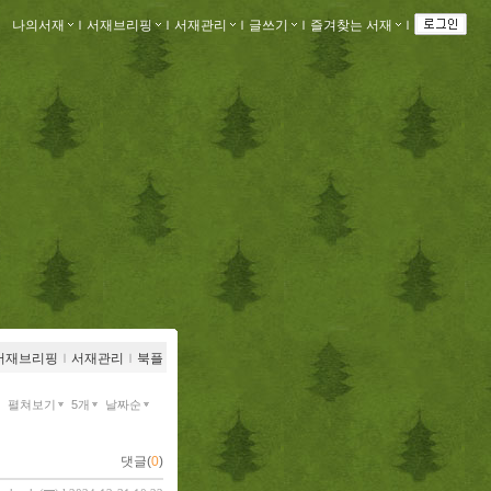
나의서재
ｌ
서재브리핑
ｌ
서재관리
ｌ
글쓰기
ｌ
즐겨찾는 서재
ｌ
서재브리핑
ｌ
서재관리
ｌ
북플
펼쳐보기
5개
날짜순
댓글(
0
)