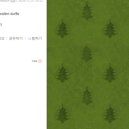
vrebuch
(
) l 2024-12-31 10:22
walten durfte
)
아요
ｌ
공유하기
ｌ
찜하기