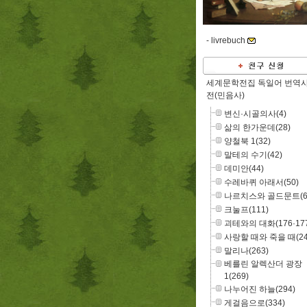
-
livrebuch
세계문학전집 독일어 번역
전(민음사)
변신·시골의사(4)
삶의 한가운데(28)
양철북 1(32)
말테의 수기(42)
데미안(44)
수레바퀴 아래서(50)
나르치스와 골드문트(6
크눌프(111)
괴테와의 대화(176·177
사랑할 때와 죽을 때(24
말리나(263)
베를린 알렉산더 광장
1(269)
나누어진 하늘(294)
게걸음으로(334)