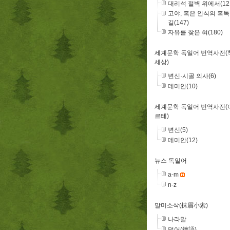
대리석 절벽 위에서(12
고야, 혹은 인식의 혹
길(147)
자유를 찾은 혀(180)
세계문학 독일어 번역사전(
세상)
변신·시골 의사(6)
데미안(10)
세계문학 독일어 번역사전(
르테)
변신(5)
데미안(12)
뉴스 독일어
a-m
n-z
말미소삭(抹眉小索)
나라말
덕어(德語)