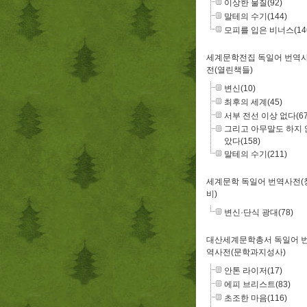
이상한 물질(92)
말테의 수기(144)
모피를 입은 비너스(14
세계문학전집 독일어 번역
전(열린책들)
변신(10)
최후의 세계(45)
서부 전선 이상 없다(67
그리고 아무말도 하지 
았다(158)
말테의 수기(211)
세계문학 독일어 번역사전(
비)
변신·단식 광대(78)
대산세계문학총서 독일어 
역사전(문학과지성사)
안톤 라이저(17)
에피 브리스트(83)
초조한 마음(116)