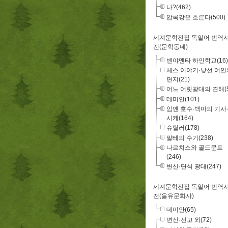
나?(462)
압록강은 흐른다(500)
세계문학전집 독일어 번역
전(문학동네)
벤야멘타 하인학교(16)
체스 이야기·낯선 여인
편지(21)
어느 어릿광대의 견해(5
데미안(101)
임멘 호수·백마의 기사
시케(164)
슈틸러(178)
말테의 수기(238)
나르치스와 골드문트
(246)
변신·단식 광대(247)
세계문학전집 독일어 번역
전(을유문화사)
데미안(65)
변신·선고 외(72)