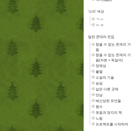
'소리' 세상
ㄱ-ㅅ
ㅇ-ㅎ
밀란 쿤데라 전집
참을 수 없는 존재의 
움
참을 수 없는 존재의 
움(저본 = 독일어)
정체성
불멸
소설의 기술
농담
삶은 다른 곳에
만남
배신당한 유언들
향수
웃음과 망각의 책
느림
프로젝트를 시작하며