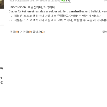
https://blog.aladin.co.kr/livrebuch/16113218
li
umschreiben
󰂿󰃎
규정하다
,
해석하다
󰃚
aber für keinen eines, das er selber wählen,
umschreiben
und beliebig ver
·
이 직분은 스스로 택하거나 마음대로
규정하고
수행할 수 있는 게 아니다
·
이 직분은 스스로 택하거나 마음대로 고쳐 쓰거나
,
수행할 수 있는 게 아니다(x
사
댓글(
0
)
먼댓글(
0
)
좋아요(
2
)
좋
6)
)
6)