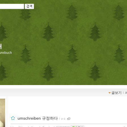
재
livrebuch
글보기
ｌ
umschreiben 규정하다
ｌ
u-z