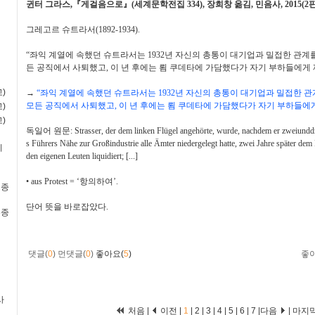
귄터 그라스
,
『
게걸음으로
』
(
세계문학전집
334),
장희창 옮김
,
민음사
, 2015(2
그레고르 슈트라서
(1892-1934).
“
좌익 계열에 속했던 슈트라서는
1932
년 자신의 총통이 대기업과 밀접한 관계
든 공직에서 사퇴했고
,
이 년 후에는 룀 쿠데타에 가담했다가 자기 부하들에게
)
→
“
좌익 계열에 속했던 슈트라서는
1932
년 자신의 총통이 대기업과 밀접한 관
모든 공직에서 사퇴했고
,
이 년 후에는 룀 쿠데타에 가담했다가 자기 부하들에
)
)
독일어 원문
: Strasser, der dem linken Flügel angehörte, wurde, nachdem er zweiundd
s Führers Nähe zur Großindustrie alle Ämter niedergelegt hatte, zwei Jahre später d
비
den eigenen Leuten liquidiert; [...]
•
aus Protest = ‘
항의하여
’.
2종
단어 뜻을 바로잡았다
.
3종
댓글(
0
)
먼댓글(
0
)
좋아요(
5
)
좋
사
처음 |
이전 |
1
|
2
|
3
|
4
|
5
|
6
|
7
|
다음
|
마지