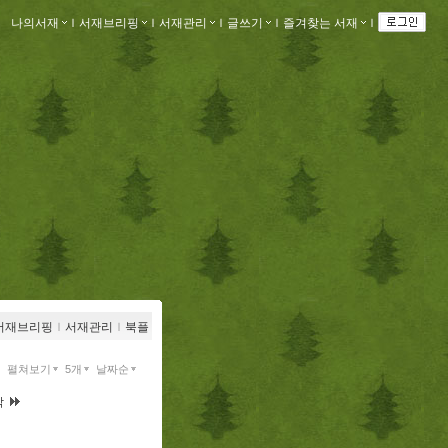
나의서재
ｌ
서재브리핑
ｌ
서재관리
ｌ
글쓰기
ｌ
즐겨찾는 서재
ｌ
서재브리핑
ｌ
서재관리
ｌ
북플
펼쳐보기
5개
날짜순
막