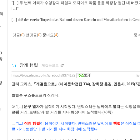
“[...]
두 번째 어뢰가 수영장과 타일과 모자이크 작품 들을 와장창 절단 내 버렸
[...]”
6)
[...] daß der
zweite
Torpedo das Bad und dessen Kacheln und Mosaikscherben in Gescho
사
댓글(
0
)
먼댓글(
0
)
좋아요(
4
)
좋
)
않
장례 행렬
ｌ
게걸음으로
https://blog.aladin.co.kr/livrebuch/9374172
li
창
귄터 그라스
,
『
게걸음으로
』
(
세계문학전집
334),
장희창 옮김
,
민음사
, 2015(2
빌헬름 구스틀로프의 장례식
.
①
“[...]
운구 열차
가 움직이기 시작했다
.
변덕스러운 날씨에도
열차
는 식장을 
번
르쉐
거리
,
토텐담과 발 거리를 지나 화장터에 도착했다
.(48
쪽
)
→
“[...]
장례 행렬
이 움직이기 시작했다
.
변덕스러운 날씨에도
행렬
은 식장을 
르
거리
,
토텐담과 발 거리를 지나 화장터에 도착했다
.