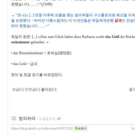
못했습니다
……
.>”(234
쪽
)
→
“
코니는
[...]
전쟁 이후에 보물을 찾는 잠수부들이 구스틀로프호 폐선을 지
을 표명했다
. <
하지만 다행스럽게도 이 미개인들은 독일제국은행
금괴
도 전설
하지 못했습니다
……
.>”
독일어 원문
: [...] »Aber zum Glück haben diese Barbaren weder
das Gold
der Reich
steinzimmer
gefunden...«
•
das Bernsteinzimmer =
호박실
(
琥珀室
)
•
das Gold =
금괴
한자 및 한글 표기를 바로잡았다
.
댓글(
0
)
먼댓글(
0
)
좋아요(
4
)
좋
항의하여
ｌ
게걸음으로
https://blog.aladin.co.kr/livrebuch/9372116
li