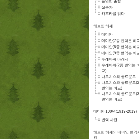
돌연한 출발
실종자
카프카를 읽다
헤르만 헤세
데미안
데미안(7종 번역본 비교
데미안(8종 번역본 비교
데미안(9종 번역본 비교
수레바퀴 아래서
수레바퀴(2종 번역본 
교)
나르치스와 골드문트
나르치스와 골드문트(
번역본 비교)
나르치스와 골드문트(
번역본 비교)
데미안 100년(1919-2019)
번역 사전
헤르만 헤세의 데미안 번역
전