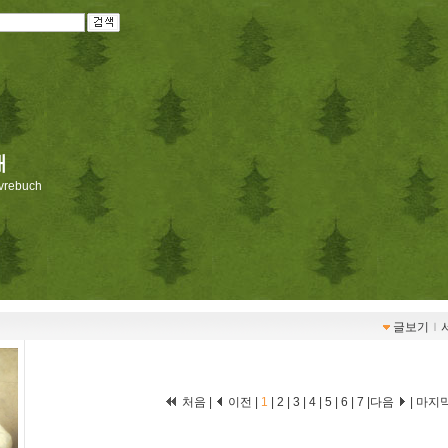
재
livrebuch
글보기
ｌ
처음 |
이전 |
1
|
2
|
3
|
4
|
5
|
6
|
7
|
다음
|
마지