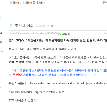
댓글(
0
)
먼댓글(
0
)
좋아요(
3
)
좋
사
두 번째 어뢰
ｌ
게걸음으로
의
https://blog.aladin.co.kr/livrebuch/9382900
li
귄터 그라스
,
『
게걸음으로
』
(
세계문학전집
334),
장희창 옮김
,
민음사
, 2015(2
9)
툴라 포크리프케가 어린 아들 파울에게 들려준 이야기
.
·프
“<[...]
그 풀장에는 나중에 해군 보조원 여식아들이 빽빽하게 들어차 앉아 있었
어뢰 두 발을
쏘아 그 젊은 것들을 모조리 짓뭉개 버렸단다
……
.>”(44
쪽
,
문장부
→
“<[...]
그 풀장에는 나중에 해군 보조원 여식아들이 빽빽하게 들어차 앉아 
이
두 번째
어뢰
를
쏘아 그 젊은 것들을 모조리 짓뭉개 버렸단다
……
.>”
독일어 원문
: [...] bis denn der Russki mit sainem
zwait
en Torpedo jenau da all die ju
사
•
mit sainem
zwait
en Torpedo =
두 번째 어뢰로
.
77
쪽 번역을 참고할 것
: