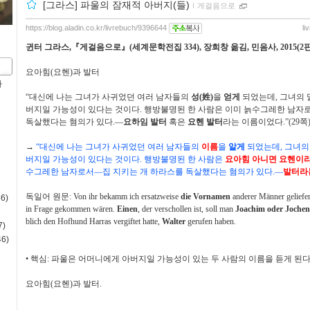
[그라스] 파울의 잠재적 아버지(들)
ｌ
게걸음으로
https://blog.aladin.co.kr/livrebuch/9396644
li
귄터 그라스
,
『
게걸음으로
』
(
세계문학전집
334),
장희창 옮김
,
민음사
, 2015(2
요아힘
(
요헨
)
과 발터
사
“
대신에 나는 그녀가 사귀었던 여러 남자들의
성
(
姓
)
을
얻게
되었는데
,
그녀의 
버지일 가능성이 있다는 것이다
.
행방불명된 한 사람은 이미 늙수그레한 남자
독살했다는 혐의가 있다
.
—
요하임 발터
혹은
요헨 발터
라는 이름이었다
.”(29
쪽
→
“
대신에 나는 그녀가 사귀었던 여러 남자들의
이름
을
알게
되었는데
,
그녀의
버지일 가능성이 있다는 것이다
.
행방불명된 한 사람은
요아힘 아니면 요헨이
수그레한 남자로서
—
집 지키는 개 하라스를 독살했다는 혐의가 있다
.
—
발터라
독일어 원문
: Von ihr bekamm ich ersatzweise
die Vornamen
anderer Männer geliefert
6)
in Frage gekommen wären.
Einen
, der verschollen ist, soll man
Joachim oder Jochen
blich den Hofhund Harras vergiftet hatte,
Walter
gerufen haben.
)
6)
•
핵심
:
파울은 어머니에게 아버지일 가능성이 있는 두 사람의 이름을 듣게 된
요아힘
(
요헨
)
과 발터
.