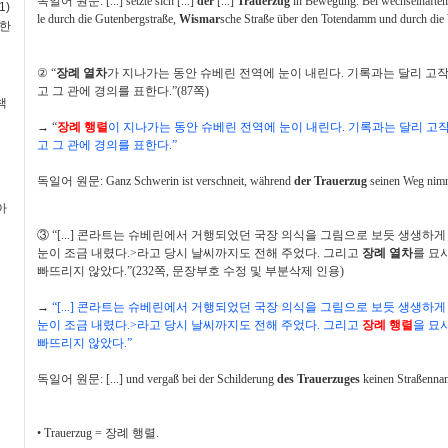
독일어 원문
: [...] setzte sich [...]
der
[...]
Trauerzug
in Bewegung. Bei wechselhaftem 
1)
le durch die Gutenbergstraße,
Wismar
sche Straße über den Totendamm und durch die
독한
②
“
장례 열차
가 지나가는 동안 슈베린 전역에 눈이 내린다
.
기록과는 달리 고작
고 그 관에 경의를 표한다
.”(87
쪽
)
책
→
“
장례 행렬
이 지나가는 동안 슈베린 전역에 눈이 내린다
.
기록과는 달리 고작
고 그 관에 경의를 표한다
.”
독일어 원문
: Ganz Schwerin ist verschneit, während
der Trauerzug
seinen Weg nimmt
아
③
“[...]
콘라트는 슈베린에서 거행되었던 국장 의식을 그림으로 보듯 생생하게
눈이 조금 내렸다
.>
라고 당시 날씨까지도 전해 주었다
.
그리고
장례 열차
를 묘
빠뜨리지 않았다
.”(232
쪽
,
문장부호 수정 및 부분삭제 인용
)
→
“[...]
콘라트는 슈베린에서 거행되었던 국장 의식을 그림으로 보듯 생생하게
눈이 조금 내렸다
.>
라고 당시 날씨까지도 전해 주었다
.
그리고
장례 행렬
을 묘
빠뜨리지 않았다
.”
독일어 원문
: [...] und vergaß bei der Schilderung
des Trauerzuges
keinen Straßenna
•
Trauerzug =
장례 행렬
.