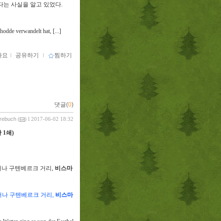
다는 사실을 알고 있었다
.
dde verwandelt hat, [...]
아요
ｌ
공유하기
ｌ
찜하기
댓글(
0
)
vrebuch
(
) l 2017-06-02 18:32
판
1
쇄
)
떠나 구텐베르크 거리
,
비스마
떠나 구텐베르크 거리
,
비스마