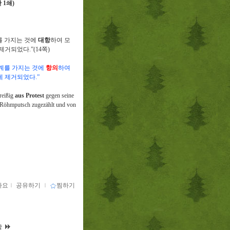
판
1
쇄
)
를 가지는 것에
대항
하여 모
 제거되었다
.”(14
쪽
)
계를 가지는 것에
항의
하여
게 제거되었다
.”
reißig
aus Protest
gegen seine
em Röhmputsch zugezählt und von
아요
ｌ
공유하기
ｌ
찜하기
막