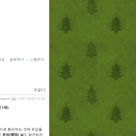
아요
ｌ
공유하기
ｌ
찜하기
댓글(
0
)
vrebuch
(
) l 2017-06-02 15:35
판
1
쇄
)
으로 훼손하는 것에 유감을
인
호박
(
琥珀
)
실
도 발견하지