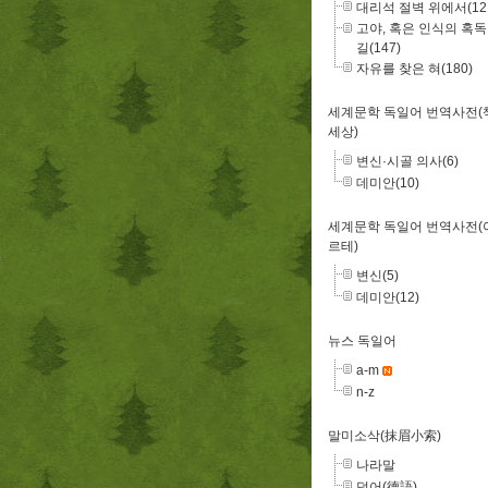
대리석 절벽 위에서(12
고야, 혹은 인식의 혹
길(147)
자유를 찾은 혀(180)
세계문학 독일어 번역사전(
세상)
변신·시골 의사(6)
데미안(10)
세계문학 독일어 번역사전(
르테)
변신(5)
데미안(12)
뉴스 독일어
a-m
n-z
말미소삭(抹眉小索)
나라말
덕어(德語)