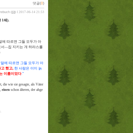
댓글(
0
)
vrebuch
(
) l 2017-06-14 21:53
판
1
쇄
).
말에 따르면 그들 모두가 아
로서
—
집 지키는 개 하라스를
)
 말에 따르면 그들 모두가 아
라고 했고
,
한 사람은 이미 늙
는 이름이었다
.”
, die wie sie gesagte, als Väter
,
einen
schon älteren, der ahge
다
.