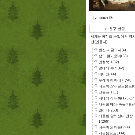
-
livrebuch
세계문학전집 독일어 번역
전(민음사)
변신·시골의사(4)
삶의 한가운데(28)
양철북 1(32)
말테의 수기(42)
데미안(44)
수레바퀴 아래서(50)
나르치스와 골드문트(6
크눌프(111)
괴테와의 대화(176·177
사랑할 때와 죽을 때(24
말리나(263)
베를린 알렉산더 광장
1(269)
나누어진 하늘(294)
게걸음으로(334)