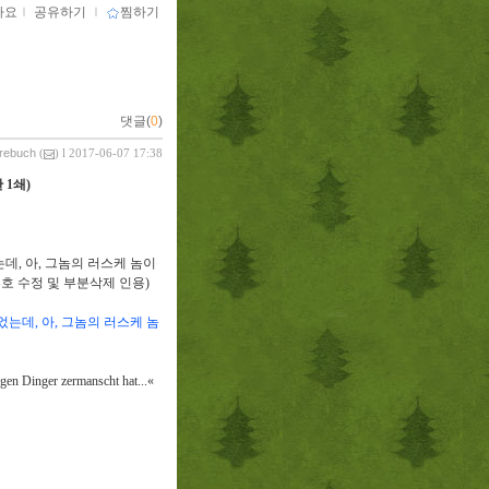
아요
ｌ
공유하기
ｌ
찜하기
댓글(
0
)
vrebuch
(
) l 2017-06-07 17:38
판
1
쇄
)
는데
,
아
,
그놈의 러스케 놈이
호 수정 및 부분삭제 인용
)
있었는데
,
아
,
그놈의 러스케 놈
ngen Dinger zermanscht hat...
«