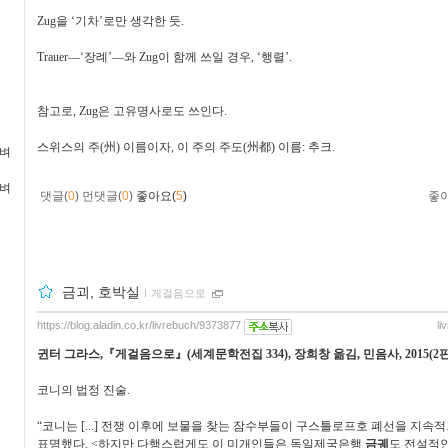
Zug
을
‘
기차
’
로만 생각한 듯
.
Trauer
—
‘
장례
’
—
와
Zug
이 함께 쓰일 경우
, ‘
행렬
’.
참고로
, Zug
은 고유명사로도 쓰인다
.
스위스
의 주
(
州
)
이름이자
,
이 주의 주도
(
州都
)
이름
:
추크
.
가벼
가벼
댓글(
0
)
먼댓글(
0
)
좋아요(
5
)
좋
금괴, 호박실
ｌ
게걸음으로
https://blog.aladin.co.kr/livrebuch/9373877
li
귄터 그라스
,
『
게걸음으로
』
(
세계문학전집
334),
장희창 옮김
,
민음사
, 2015(2
코니의 법정 진술
.
“
코니는
[...]
전쟁 이후에 보물을 찾는 잠수부들이 구스틀로프호 폐선을 지속적
표명했다
. <
하지만 다행스럽게도 이 미개인들은 독일제국은행
금궤
도 전설적