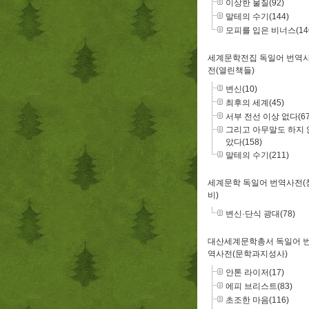
이상한 물질(92)
말테의 수기(144)
모피를 입은 비너스(14
세계문학전집 독일어 번역
전(열린책들)
변신(10)
최후의 세계(45)
서부 전선 이상 없다(67
그리고 아무말도 하지 
았다(158)
말테의 수기(211)
세계문학 독일어 번역사전(
비)
변신·단식 광대(78)
대산세계문학총서 독일어 
역사전(문학과지성사)
안톤 라이저(17)
에피 브리스트(83)
초조한 마음(116)