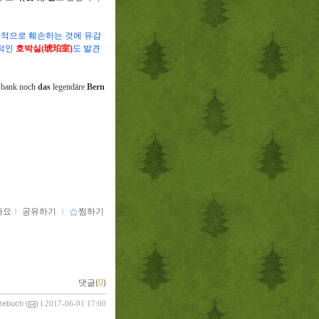
속적으로 훼손하는 것에 유감
적인
호박실
(
琥珀室
)
도 발견
sbank noch
das
legendäre
Bern
아요
ｌ
공유하기
ｌ
찜하기
댓글(
0
)
vrebuch
(
) l 2017-06-01 17:00