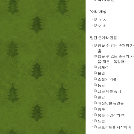
'소리' 세상
ㄱ-ㅅ
ㅇ-ㅎ
밀란 쿤데라 전집
참을 수 없는 존재의 
움
참을 수 없는 존재의 
움(저본 = 독일어)
정체성
불멸
소설의 기술
농담
삶은 다른 곳에
만남
배신당한 유언들
향수
웃음과 망각의 책
느림
프로젝트를 시작하며