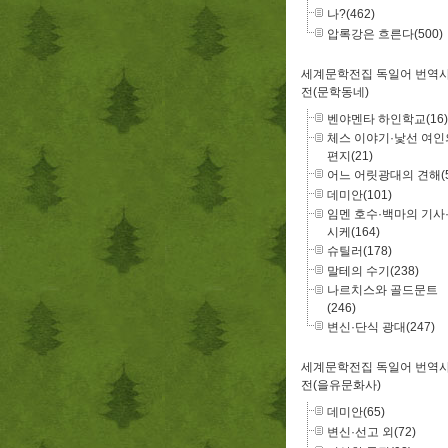
나?(462)
압록강은 흐른다(500)
세계문학전집 독일어 번역
전(문학동네)
벤야멘타 하인학교(16)
체스 이야기·낯선 여인
편지(21)
어느 어릿광대의 견해(5
데미안(101)
임멘 호수·백마의 기사
시케(164)
슈틸러(178)
말테의 수기(238)
나르치스와 골드문트
(246)
변신·단식 광대(247)
세계문학전집 독일어 번역
전(을유문화사)
데미안(65)
변신·선고 외(72)