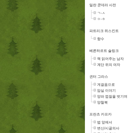
밀란 쿤데라 사전
ㄱ-ㅅ
ㅇ-ㅎ
파트리크 쥐스킨트
향수
베른하르트 슐링크
책 읽어주는 남자
계단 위의 여자
귄터 그라스
게걸음으로
암실 이야기
양파 껍질을 벗기며
양철북
프란츠 카프카
법 앞에서
변신/시골의사