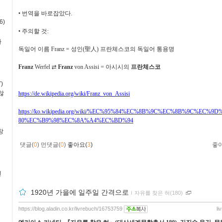
•
번역을 바로잡았다
.
6)
•
주의할 것
:
사
독일어 이름
Franz =
성인
(
聖人
)
프란체스코의 독일어 통용명
Franz
Werfel
⇄
Franz
von Assisi =
아시시의
프란체스코
)
않
https://de.wikipedia.org/wiki/Franz_von_Assisi
https://ko.wikipedia.org/wiki/%EC%95%84%EC%8B%9C%EC%8B%9C%EC
80%EC%B9%98%EC%8A%A4%EC%BD%94
창
댓글(
0
)
먼댓글(
0
)
좋아요(
3
)
좋
번
1920년 가을에 일주일 간격으로
ｌ
자유를 찾은 혀(180)
https://blog.aladin.co.kr/livrebuch/16753759
li