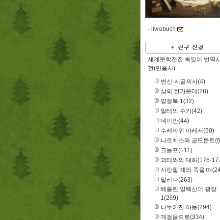
-
livrebuch
세계문학전집 독일어 번역
전(민음사)
변신·시골의사(4)
삶의 한가운데(28)
양철북 1(32)
말테의 수기(42)
데미안(44)
수레바퀴 아래서(50)
나르치스와 골드문트(6
크눌프(111)
괴테와의 대화(176·177
사랑할 때와 죽을 때(24
말리나(263)
베를린 알렉산더 광장
1(269)
나누어진 하늘(294)
게걸음으로(334)