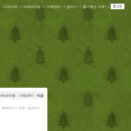
나의서재
ｌ
서재브리핑
ｌ
서재관리
ｌ
글쓰기
ｌ
즐겨찾는 서재
ｌ
서재브리핑
ｌ
서재관리
ｌ
북플
펼쳐보기
5개
날짜순