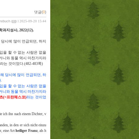
댓글(
0
)
vrebuch
(
) l 2025-09-20 15:44
학과지성사
, 2022(12).
 당시에 많이 언급되던
,
하지
입을 할 수 없는 사람은 없을
거니와 동물 역시 마찬가지라
라는 것이었다
.(482-483
쪽
)
위해 당시에 많이 언급되던
,
하
다
.
입을 할 수 없는 사람은 없을
거니와 동물 역시 마찬가지라
츠
(=
프란체스코
)
라는 것이었
te ich ihn nach einem Dichter, v
nden, in den er sich nicht einzu
r, eine Art
heiliger Franz
, als h