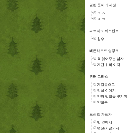
밀란 쿤데라 사전
ㄱ-ㅅ
ㅇ-ㅎ
파트리크 쥐스킨트
향수
베른하르트 슐링크
책 읽어주는 남자
계단 위의 여자
귄터 그라스
게걸음으로
암실 이야기
양파 껍질을 벗기며
양철북
프란츠 카프카
법 앞에서
변신/시골의사