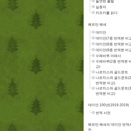
돌연한 출발
실종자
카프카를 읽다
헤르만 헤세
데미안
데미안(7종 번역본 비교
데미안(8종 번역본 비교
데미안(9종 번역본 비교
수레바퀴 아래서
수레바퀴(2종 번역본 
교)
나르치스와 골드문트
나르치스와 골드문트(
번역본 비교)
나르치스와 골드문트(
번역본 비교)
데미안 100년(1919-2019)
번역 사전
헤르만 헤세의 데미안 번역
전