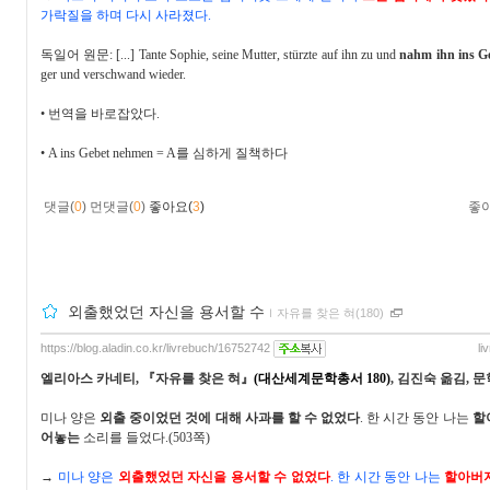
가락질을 하며 다시 사라졌다
.
독일어 원문
: [...] Tante Sophie, seine Mutter, stürzte auf ihn zu und
nahm ihn ins G
ger und verschwand wieder.
•
번역을 바로잡았다
.
•
A ins Gebet nehmen = A
를 심하게 질책하다
댓글(
0
)
먼댓글(
0
)
좋아요(
3
)
좋
외출했었던 자신을 용서할 수
ｌ
자유를 찾은 혀(180)
https://blog.aladin.co.kr/livrebuch/16752742
li
엘리아스 카네티
,
『
자유를 찾은 혀
』
(
대산세계문학총서
180)
,
김진숙 옮김
,
문
미나 양은
외출 중이었던 것에 대해 사과를 할 수 없었다
.
한 시간 동안 나는
할
어놓는
소리를 들었다
.(503
쪽
)
→
미나 양은
외출했었던 자신을 용서할 수 없었다
.
한 시간 동안 나는
할아버