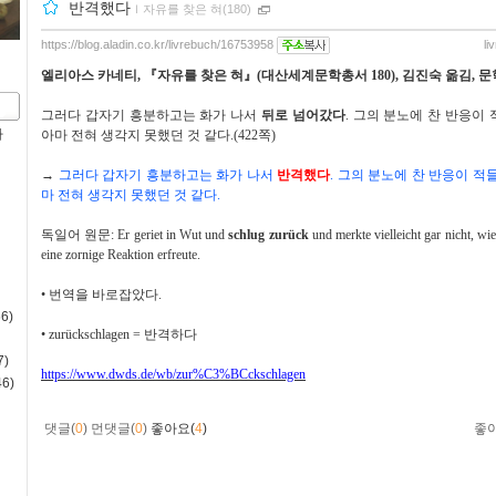
반격했다
ｌ
자유를 찾은 혀(180)
https://blog.aladin.co.kr/livrebuch/16753958
li
엘리아스 카네티
,
『
자유를 찾은 혀
』
(
대산세계문학총서
180),
김진숙 옮김
,
문
그러다 갑자기 흥분하고는 화가 나서
뒤로 넘어갔다
.
그의 분노에 찬 반응이 
사
아마 전혀 생각지 못했던 것 같다
.(422
쪽
)
→
그러다 갑자기 흥분하고는 화가 나서
반격했다
.
그의 분노에 찬 반응이 적
마 전혀 생각지 못했던 것 같다
.
독일어 원문
: Er geriet in Wut und
schlug zurück
und merkte vielleicht gar nicht, wi
eine zornige Reaktion erfreute.
•
번역을 바로잡았다
.
6)
•
zurückschlagen =
반격하다
)
https://www.dwds.de/wb/zur%C3%BCckschlagen
6)
댓글(
0
)
먼댓글(
0
)
좋아요(
4
)
좋