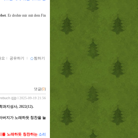
ebet
. Er drohte mir mit dem Fin
아요
ｌ
공유하기
ｌ
찜하기
댓글(
0
)
vrebuch
(
) l 2025-09-19 21:56
학과지성사
, 2022(12).
아버지가 노래하듯 칭찬을 늘
지를 노래하듯 칭찬하는
소리