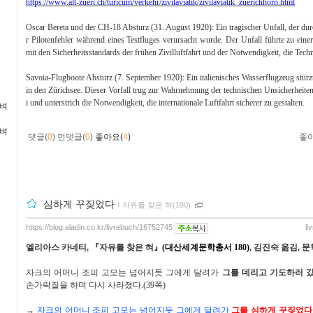
https://www.alt-zueri.ch/turicum/verkehr/zivilaviatik/zivilaviatik_zuerichhorn.html
Oscar Bereta und der CH-18 Absturz (31. August 1920): Ein tragischer Unfall, der dur
r Pilotenfehler während eines Testfluges verursacht wurde. Der Unfall führte zu eine
mit den Sicherheitsstandards der frühen Zivilluftfahrt und der Notwendigkeit, die Tech
Savoia-Flugboote Absturz (7. September 1920): Ein italienisches Wasserflugzeug stürz
in den Zürichsee. Dieser Vorfall trug zur Wahrnehmung der technischen Unsicherheiten 
i und unterstrich die Notwendigkeit, die internationale Luftfahrt sicherer zu gestalten.
가벼
가벼
댓글(
0
)
먼댓글(
0
)
좋아요(
4
)
좋
심하게 꾸짖었다
ｌ
자유를 찾은 혀(180)
https://blog.aladin.co.kr/livrebuch/16752745
li
엘리아스 카네티
,
『
자유를 찾은 혀
』
(
대산세계문학총서
180)
,
김진숙 옮김
,
문
자크의 어머니 조피 고모는 넘어지듯 그에게 달려가
그를 데리고 기도하러 
손가락질을 하며 다시 사라졌다
.(39
쪽
)
→
자크의 어머니 조피 고모는 넘어지듯 그에게 달려가
그를 심하게 꾸짖었다