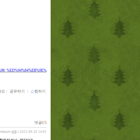
%9D%98_%ED%94%84%EB%9E%
아요
ｌ
공유하기
ｌ
찜하기
댓글(
0
)
vrebuch
(
) l 2025-09-20 14:02