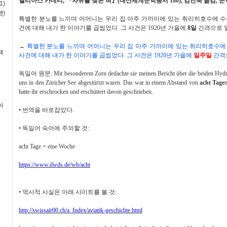
엘리아스 카네티
,
『
자유를 찾은 혀
』
(
대산세계문학총서
180)
,
김진숙 옮김
,
문
1)
독한
특별한 분노를 느끼며 어머니는 우리 집 아주 가까이에 있는 취리히호수에 수
건에 대해 내가 한 이야기를 곱씹었다
.
그 사건은
1920
년 가을에
8
일
간격으로 
→
특별한 분노를 느끼며 어머니는 우리 집 아주 가까이에 있는 취리히호수에
책
사건에 대해 내가 한 이야기를 곱씹었다
.
그 사건은
1920
년 가을에
일주일
간격
독일어 원문
: Mit besonderem Zorn dedachte sie meinen Bericht über die beiden Hydro
uns in den Züricher See abgestürtzt waren. Das war in einem Abstand von
acht Tage
hatte ihr erschrocken und erschüttert davon geschrieben.
아
•
번역을 바로잡았다
.
•
독일어 숙어에 주의할 것
:
acht Tage = eine Woche
https://www.dwds.de/wb/acht
•
역사적 사실은 아래 사이트를 볼 것
:
http://swissair00.ch/a_Index/aviatik-geschichte.html