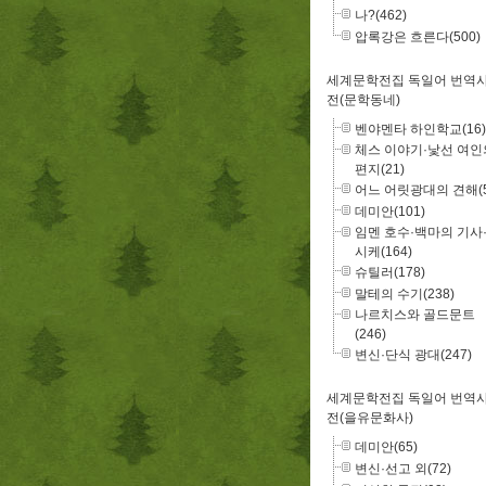
나?(462)
압록강은 흐른다(500)
세계문학전집 독일어 번역
전(문학동네)
벤야멘타 하인학교(16)
체스 이야기·낯선 여인
편지(21)
어느 어릿광대의 견해(5
데미안(101)
임멘 호수·백마의 기사
시케(164)
슈틸러(178)
말테의 수기(238)
나르치스와 골드문트
(246)
변신·단식 광대(247)
세계문학전집 독일어 번역
전(을유문화사)
데미안(65)
변신·선고 외(72)