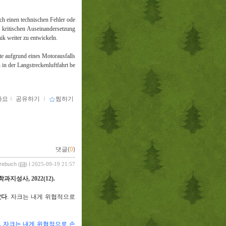
ch einen technischen Fehler ode
r kritischen Auseinandersetzung
nik weiter zu entwickeln.
te aufgrund eines Motorausfalls
in der Langstreckenluftfahrt be
아요
ｌ
공유하기
ｌ
찜하기
댓글(
0
)
vrebuch
(
) l 2025-09-19 21:57
학과지성사
, 2022(12).
갔다
.
자크는 내게 위협적으로
.
자크는 내게 위협적으로 손