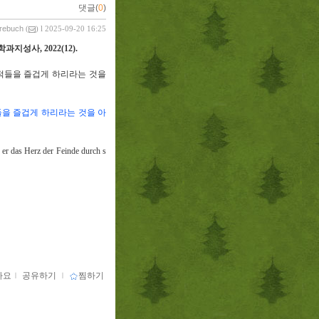
댓글(
0
)
vrebuch
(
) l 2025-09-20 16:25
학과지성사
, 2022(12).
적들을 즐겁게 하리라는 것을
들을 즐겁게 하리라는 것을 아
e er das Herz der Feinde durch s
아요
ｌ
공유하기
ｌ
찜하기