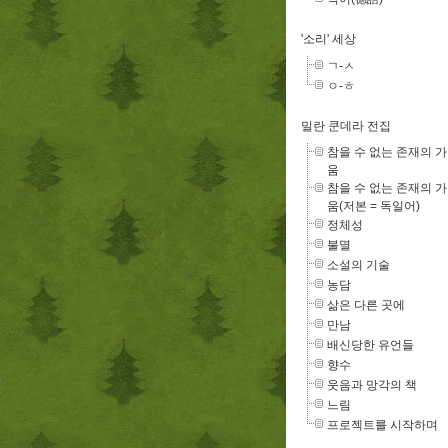
'소리' 세상
ㄱ-ㅅ
ㅇ-ㅎ
밀란 쿤데라 전집
참을 수 없는 존재의 
움
참을 수 없는 존재의 
움(저본 = 독일어)
정체성
불멸
소설의 기술
농담
삶은 다른 곳에
만남
배신당한 유언들
향수
웃음과 망각의 책
느림
프로젝트를 시작하며