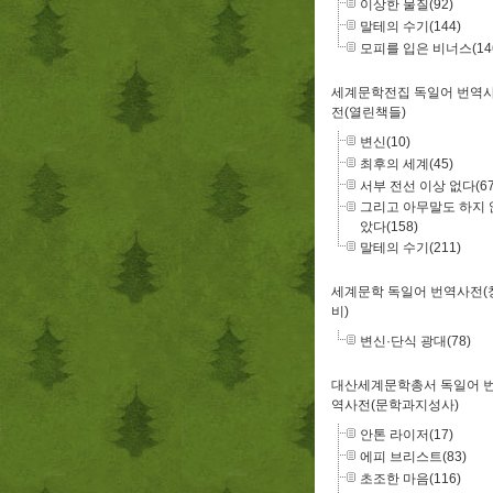
이상한 물질(92)
말테의 수기(144)
모피를 입은 비너스(14
세계문학전집 독일어 번역
전(열린책들)
변신(10)
최후의 세계(45)
서부 전선 이상 없다(67
그리고 아무말도 하지 
았다(158)
말테의 수기(211)
세계문학 독일어 번역사전(
비)
변신·단식 광대(78)
대산세계문학총서 독일어 
역사전(문학과지성사)
안톤 라이저(17)
에피 브리스트(83)
초조한 마음(116)