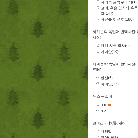
대리석 절벽 위에서(12
고야, 혹은 인식의 혹
길(147)
자유를 찾은 혀(180)
세계문학 독일어 번역사전(
세상)
변신·시골 의사(6)
데미안(10)
세계문학 독일어 번역사전(
르테)
변신(5)
데미안(12)
뉴스 독일어
a-m
n-z
말미소삭(抹眉小索)
나라말
덕어(德語)