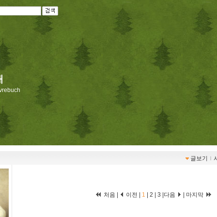
재
livrebuch
글보기
ｌ
처음 |
이전 |
1
|
2
|
3
|
다음
|
마지막