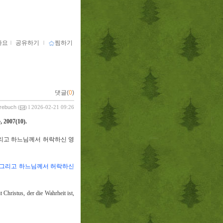
아요
ｌ
공유하기
ｌ
찜하기
댓글(
0
)
vrebuch
(
) l 2026-02-21 09:26
사
, 2007(10).
리고 하느님께서 허락하신 영
 그리고 하느님께서 허락하신
t Christus, der die Wahrheit ist,