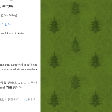
사
, 2007(10).
리킨다
.(249
쪽
)
 가리킨다
.
 auch Gericht Gottes.
mit ihm, dann wird er auf seine
n, und er wird sie voneinander
s
 앉을 것이다
.
그리고 모든 민
들을
가를 것
이다
.
아요
ｌ
공유하기
ｌ
찜하기