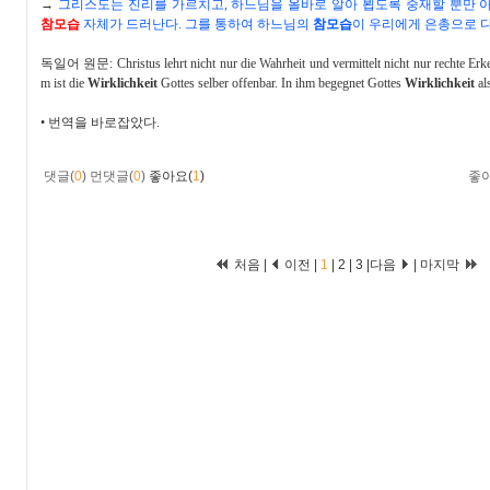
→
그리스도는 진리를 가르치고
,
하느님을 올바로 알아 뵙도록 중재할 뿐만 
참모습
자체가 드러난다
.
그를 통하여 하느님의
참모습
이 우리에게 은총으로 
독일어 원문
: Christus lehrt nicht nur die Wahrheit und vermittelt nicht nur rechte Er
m ist die
Wirklichkeit
Gottes selber offenbar. In ihm begegnet Gottes
Wirklichkeit
al
•
번역을 바로잡았다
.
댓글(
0
)
먼댓글(
0
)
좋아요(
1
)
좋
처음 |
이전 |
1
|
2
|
3
|
다음
|
마지막