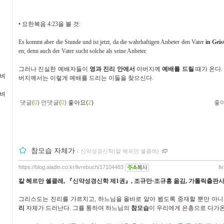
•
요한복음
4:23
을 볼 것
:
Es kommt aber die Stunde und ist jetzt, da die wahrhaftigen Anbeter den Vater
in Gei
en; denn auch der Vater sucht solche als seine Anbeter.
그러나 진실한 예배자들이
영과 진리 안에서
아버지께
예배를 드릴
때가 온다
가벼
버지께서는 이렇게 예배를 드리는 이들을 찾으신다
.
가벼
댓글(
0
)
먼댓글(
0
)
좋아요(
2
)
좋
참모습 자체가
ｌ
신약성경신학(칼 헤르만 쉘클레)
https://blog.aladin.co.kr/livrebuch/17104483
li
칼 헤르만 쉘클레
,
『
신약성경신학 제
1
권
』
,
조규만
·
조규홍 옮김
,
가톨릭출판
그리스도는 진리를 가르치고
,
하느님을 올바로 알아 뵙도록 중재할 뿐만 아
리
자체가 드러난다
.
그를 통하여 하느님의
참모습
이 우리에게 은총으로 다가