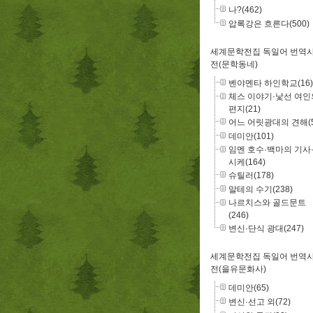
나?(462)
압록강은 흐른다(500)
세계문학전집 독일어 번역
전(문학동네)
벤야멘타 하인학교(16)
체스 이야기·낯선 여인
편지(21)
어느 어릿광대의 견해(5
데미안(101)
임멘 호수·백마의 기사
시케(164)
슈틸러(178)
말테의 수기(238)
나르치스와 골드문트
(246)
변신·단식 광대(247)
세계문학전집 독일어 번역
전(을유문화사)
데미안(65)
변신·선고 외(72)