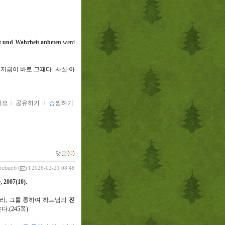
st und Wahrheit
anbeten
werd
.
지금이 바로 그때다
.
사실 아
아요
ｌ
공유하기
ｌ
찜하기
댓글(
0
)
vrebuch
(
) l 2026-02-21 08:48
사
, 2007(10).
니라
,
그를 통하여 하느님의
진
온다
.(245
쪽
)