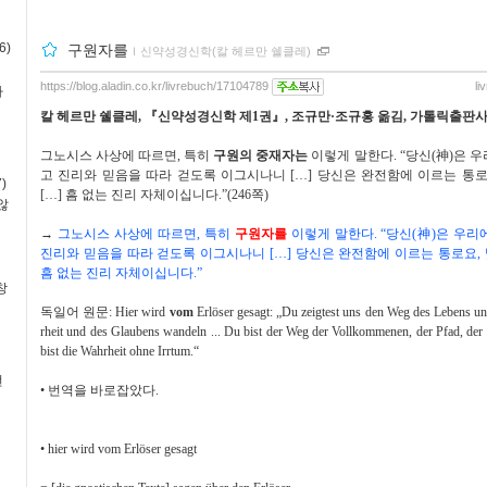
6)
구원자를
ｌ
신약성경신학(칼 헤르만 쉘클레)
https://blog.aladin.co.kr/livrebuch/17104789
li
사
칼 헤르만 쉘클레
,
『
신약성경신학 제
1
권
』
,
조규만
·
조규홍 옮김
,
가톨릭출판
그노시스 사상에 따르면
,
특히
구원의 중재자는
이렇게 말한다
. “
당신
(
神
)
은 우
고 진리와 믿음을 따라 걷도록 이그시나니
[
…
]
당신은 완전함에 이르는 통
)
[
…
]
흠 없는 진리 자체이십니다
.”(246
쪽
)
않
→
그노시스 사상에 따르면
,
특히
구원자를
이렇게 말한다
. “
당신
(
神
)
은 우리
진리와 믿음을 따라 걷도록 이그시나니
[
…
]
당신은 완전함에 이르는 통로요
,
흠 없는 진리 자체이십니다
.”
창
독일어 원문
: Hier wird
vom
Erlöser gesagt: „Du zeigtest uns den Weg des Lebens un
rheit und des Glaubens wandeln ... Du bist der Weg der Vollkommenen, der Pfad, der 
bist die Wahrheit ohne Irrtum.“
번
•
번역을 바로잡았다
.
•
hier wird vom Erlöser gesagt