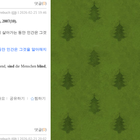
댓글(
0
)
vrebuch
(
) l 2026-02-25 19:46
사
, 2007(10).
에 살아가는 동안 인간은 그것
동안 인간은 그것을 알아채지
ebend,
sind
die Menschen
blind
,
아요
ｌ
공유하기
ｌ
찜하기
댓글(
0
)
vrebuch
(
) l 2026-02-21 20:02