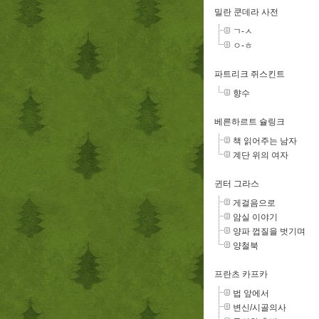
밀란 쿤데라 사전
ㄱ-ㅅ
ㅇ-ㅎ
파트리크 쥐스킨트
향수
베른하르트 슐링크
책 읽어주는 남자
계단 위의 여자
귄터 그라스
게걸음으로
암실 이야기
양파 껍질을 벗기며
양철북
프란츠 카프카
법 앞에서
변신/시골의사