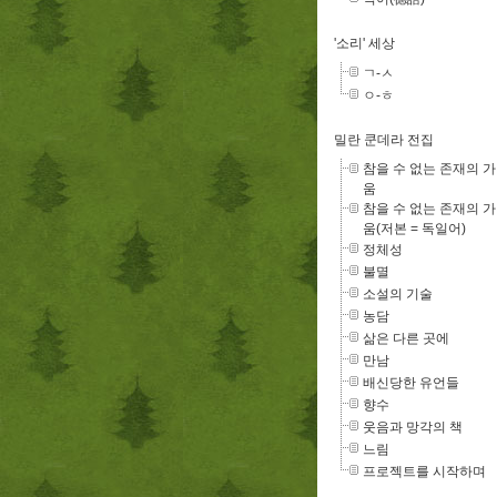
'소리' 세상
ㄱ-ㅅ
ㅇ-ㅎ
밀란 쿤데라 전집
참을 수 없는 존재의 
움
참을 수 없는 존재의 
움(저본 = 독일어)
정체성
불멸
소설의 기술
농담
삶은 다른 곳에
만남
배신당한 유언들
향수
웃음과 망각의 책
느림
프로젝트를 시작하며