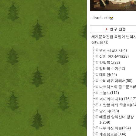
-
livrebuch
세계문학전집 독일어 번역
전(민음사)
변신·시골의사(4)
삶의 한가운데(28)
양철북 1(32)
말테의 수기(42)
데미안(44)
수레바퀴 아래서(50)
나르치스와 골드문트(6
크눌프(111)
괴테와의 대화(176·177
사랑할 때와 죽을 때(24
말리나(263)
베를린 알렉산더 광장
1(269)
나누어진 하늘(294)
게걸음으로(334)