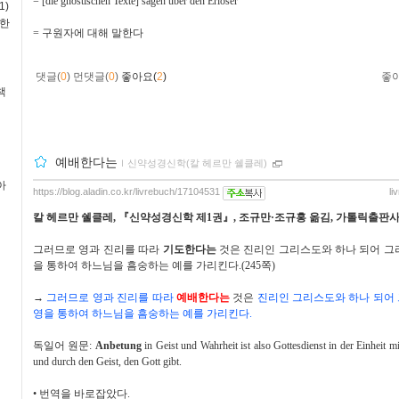
= [die gnostischen Texte] sagen über den Erlöser
1)
독한
=
구원자에 대해 말한다
댓글(
0
)
먼댓글(
0
)
좋아요(
2
)
좋
책
예배한다는
ｌ
신약성경신학(칼 헤르만 쉘클레)
아
https://blog.aladin.co.kr/livrebuch/17104531
li
칼 헤르만 쉘클레
,
『
신약성경신학 제
1
권
』
,
조규만
·
조규홍 옮김
,
가톨릭출판
그러므로 영과 진리를 따라
기도한다는
것은
진리인 그리스도와 하나 되어 그
을 통하여 하느님을 흠숭하는 예를 가리킨다
.(245
쪽
)
→
그러므로 영과 진리를 따라
예배한다는
것은
진리인 그리스도와 하나 되어
영을 통하여 하느님을 흠숭하는 예를 가리킨다
.
독일어 원문
:
Anbetung
in Geist und Wahrheit ist also Gottesdienst in der Einheit mi
und durch den Geist, den Gott gibt.
•
번역을 바로잡았다
.