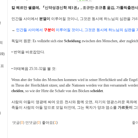
칼 헤르만 쉘클레
,
『
신약성경신학 제
1
권
』
,
조규만
·
조규홍 옮김
,
가톨릭출판
인간들 사이에서
분열이
이루어질 것이니
,
그것은 동시에 하느님의 심판을 가
사
→
인간들 사이에서
구분이
이루어질 것이니
,
그것은 동시에 하느님의 심판을
독일어 원문
: Es vollzieht sich eine
Scheidung
zwischen den Menschen, aber zugleich
의
•
번역을 바로잡았다
.
9)
·프
•
마태복음
25:31-32
을 볼 것
:
Wenn aber der Sohn des Menschen kommen wird in seiner Herrlichkeit und alle Engel 
m Thron der Herrlichkeit sitzen; und alle Nationen werden vor ihm versammelt werde
cheiden
, so wie der Hirte die Schafe von den Böcken
scheidet
.
사람의 아들이 영광에 싸여 모든 천사와 함께 오면
,
자기의 영광스러운 옥좌에
족들이 사람의 아들 앞으로 모일 터인데
,
그는 목자가 양과 염소를
가르듯이
그
사
댓글(
0
)
먼댓글(
0
)
좋아요(
1
)
좋