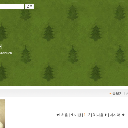
재
livrebuch
글보기
ｌ
처음 |
이전 |
1
|
2
|
3
|
다음
|
마지막