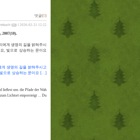
댓글(
0
)
vrebuch
(
) l 2026-02-21 12:22
사
, 2007(10).
리에게 생명의 길을 밝혀주시
로요
,
빛으로 상승하는 문이요
에게 생명의 길을 밝혀주시고
빛으로 상승하는 문이요
[
…
]
d ließest uns die Pfade der Wah
zum Lichtort emporsteigt ... Du