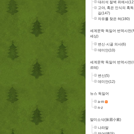
대리석 절벽 위에서(12
고야, 혹은 인식의 혹
길(147)
자유를 찾은 혀(180)
세계문학 독일어 번역사전(
세상)
변신·시골 의사(6)
데미안(10)
세계문학 독일어 번역사전(
르테)
변신(5)
데미안(12)
뉴스 독일어
a-m
n-z
말미소삭(抹眉小索)
나라말
덕어(德語)