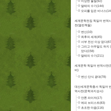
이상한 물질(92)
말테의 수기(144)
모피를 입은 비너스(14
세계문학전집 독일어 번역
전(열린책들)
변신(10)
최후의 세계(45)
서부 전선 이상 없다(67
그리고 아무말도 하지 
았다(158)
말테의 수기(211)
세계문학 독일어 번역사전(
비)
변신·단식 광대(78)
대산세계문학총서 독일어 
역사전(문학과지성사)
안톤 라이저(17)
에피 브리스트(83)
초조한 마음(116)