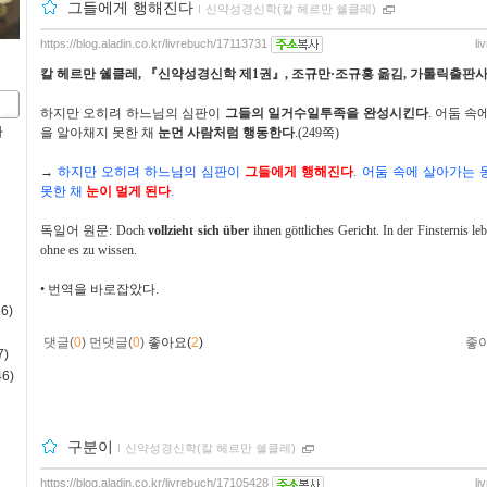
그들에게 행해진다
ｌ
신약성경신학(칼 헤르만 쉘클레)
https://blog.aladin.co.kr/livrebuch/17113731
li
칼 헤르만 쉘클레
,
『
신약성경신학 제
1
권
』
,
조규만
·
조규홍 옮김
,
가톨릭출판
하지만 오히려 하느님의 심판이
그들의 일거수일투족을 완성시킨다
.
어둠 속
사
을 알아채지 못한 채
눈먼 사람처럼 행동한다
.(249
쪽
)
→
하지만 오히려 하느님의 심판이
그들에게 행해진다
.
어둠 속에 살아가는 
못한 채
눈이 멀게 된다
.
독일어 원문
: Doch
vollzieht sich über
ihnen göttliches Gericht. In der Finsternis l
ohne es zu wissen.
•
번역을 바로잡았다
.
6)
댓글(
0
)
먼댓글(
0
)
좋아요(
2
)
좋
)
6)
구분이
ｌ
신약성경신학(칼 헤르만 쉘클레)
https://blog.aladin.co.kr/livrebuch/17105428
li