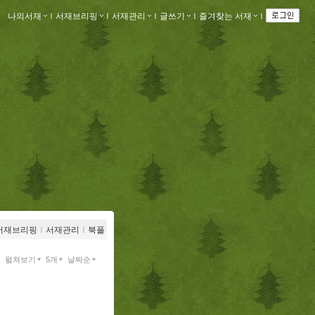
나의서재
ｌ
서재브리핑
ｌ
서재관리
ｌ
글쓰기
ｌ
즐겨찾는 서재
ｌ
서재브리핑
ｌ
서재관리
ｌ
북플
펼쳐보기
5개
날짜순