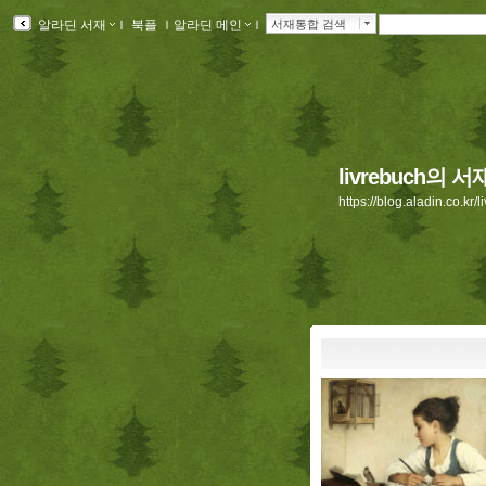
알라딘 서재
ｌ
북플
ｌ
알라딘 메인
ｌ
서재통합 검색
livrebuch의 서
https://blog.aladin.co.kr/