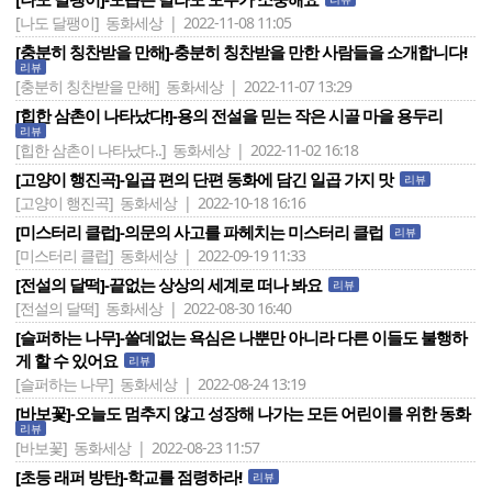
[나도 달팽이]
동화세상 | 2022-11-08 11:05
[충분히 칭찬받을 만해]-충분히 칭찬받을 만한 사람들을 소개합니다!
리뷰
[충분히 칭찬받을 만해]
동화세상 | 2022-11-07 13:29
[힙한 삼촌이 나타났다!]-용의 전설을 믿는 작은 시골 마을 용두리
리뷰
[힙한 삼촌이 나타났다..]
동화세상 | 2022-11-02 16:18
[고양이 행진곡]-일곱 편의 단편 동화에 담긴 일곱 가지 맛
리뷰
[고양이 행진곡]
동화세상 | 2022-10-18 16:16
[미스터리 클럽]-의문의 사고를 파헤치는 미스터리 클럽
리뷰
[미스터리 클럽]
동화세상 | 2022-09-19 11:33
[전설의 달떡]-끝없는 상상의 세계로 떠나 봐요
리뷰
[전설의 달떡]
동화세상 | 2022-08-30 16:40
[슬퍼하는 나무]-쓸데없는 욕심은 나뿐만 아니라 다른 이들도 불행하
게 할 수 있어요
리뷰
[슬퍼하는 나무]
동화세상 | 2022-08-24 13:19
[바보꽃]-오늘도 멈추지 않고 성장해 나가는 모든 어린이를 위한 동화
리뷰
[바보꽃]
동화세상 | 2022-08-23 11:57
[초등 래퍼 방탄]-학교를 점령하라!
리뷰