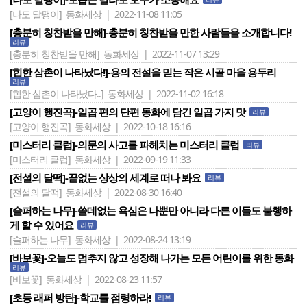
[나도 달팽이]
동화세상 | 2022-11-08 11:05
[충분히 칭찬받을 만해]-충분히 칭찬받을 만한 사람들을 소개합니다!
리뷰
[충분히 칭찬받을 만해]
동화세상 | 2022-11-07 13:29
[힙한 삼촌이 나타났다!]-용의 전설을 믿는 작은 시골 마을 용두리
리뷰
[힙한 삼촌이 나타났다..]
동화세상 | 2022-11-02 16:18
[고양이 행진곡]-일곱 편의 단편 동화에 담긴 일곱 가지 맛
리뷰
[고양이 행진곡]
동화세상 | 2022-10-18 16:16
[미스터리 클럽]-의문의 사고를 파헤치는 미스터리 클럽
리뷰
[미스터리 클럽]
동화세상 | 2022-09-19 11:33
[전설의 달떡]-끝없는 상상의 세계로 떠나 봐요
리뷰
[전설의 달떡]
동화세상 | 2022-08-30 16:40
[슬퍼하는 나무]-쓸데없는 욕심은 나뿐만 아니라 다른 이들도 불행하
게 할 수 있어요
리뷰
[슬퍼하는 나무]
동화세상 | 2022-08-24 13:19
[바보꽃]-오늘도 멈추지 않고 성장해 나가는 모든 어린이를 위한 동화
리뷰
[바보꽃]
동화세상 | 2022-08-23 11:57
[초등 래퍼 방탄]-학교를 점령하라!
리뷰