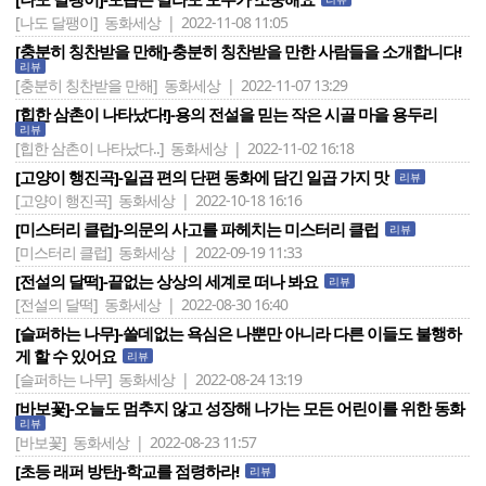
[나도 달팽이]
동화세상 | 2022-11-08 11:05
[충분히 칭찬받을 만해]-충분히 칭찬받을 만한 사람들을 소개합니다!
리뷰
[충분히 칭찬받을 만해]
동화세상 | 2022-11-07 13:29
[힙한 삼촌이 나타났다!]-용의 전설을 믿는 작은 시골 마을 용두리
리뷰
[힙한 삼촌이 나타났다..]
동화세상 | 2022-11-02 16:18
[고양이 행진곡]-일곱 편의 단편 동화에 담긴 일곱 가지 맛
리뷰
[고양이 행진곡]
동화세상 | 2022-10-18 16:16
[미스터리 클럽]-의문의 사고를 파헤치는 미스터리 클럽
리뷰
[미스터리 클럽]
동화세상 | 2022-09-19 11:33
[전설의 달떡]-끝없는 상상의 세계로 떠나 봐요
리뷰
[전설의 달떡]
동화세상 | 2022-08-30 16:40
[슬퍼하는 나무]-쓸데없는 욕심은 나뿐만 아니라 다른 이들도 불행하
게 할 수 있어요
리뷰
[슬퍼하는 나무]
동화세상 | 2022-08-24 13:19
[바보꽃]-오늘도 멈추지 않고 성장해 나가는 모든 어린이를 위한 동화
리뷰
[바보꽃]
동화세상 | 2022-08-23 11:57
[초등 래퍼 방탄]-학교를 점령하라!
리뷰