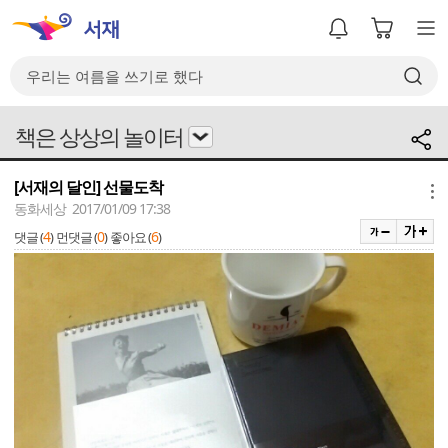
책은 상상의 놀이터
[서재의 달인] 선물도착
메뉴
동화세상 2017/01/09 17:38
4
0
6
댓글 (
)
먼댓글 (
)
좋아요 (
)