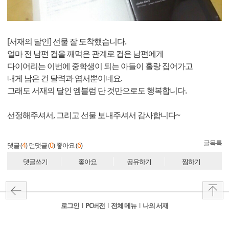
[서재의 달인] 선물 잘 도착했습니다.
얼마 전 남편 컵을 깨먹은 관계로 컵은 남편에게
다이어리는 이번에 중학생이 되는 아들이 홀랑 집어가고
내게 남은 건 달력과 엽서뿐이네요.
그래도 서재의 달인 엠블럼 단 것만으로도 행복합니다.
선정해주셔서, 그리고 선물 보내주셔서 감사합니다~
글목록
4
0
6
댓글 (
)
먼댓글 (
)
좋아요 (
)
댓글쓰기
좋아요
공유하기
찜하기
로그인
l
PC버전
l
전체 메뉴
l
나의 서재