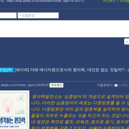
소 :
ㅣ
https://blog.aladin.co.kr/trackback/winter_tiger/16702575
주소복사
먼댓
[페이퍼] 미래 에너지원으로서의 원자력, 대안은 없는 것일까?
ｌ
g.aladin.co.kr/winter_tiger/13835078
겨울호랑이
(
) l 2022
원자력발전소는 '심층방어'의 개념으로 설계되어 
니다. 이러한 심층방어의 예로는 다중방호를 들 수 
니다. 다중방호란 여러 겹의 방호벽을 설치하여 방
물질이 외부로 누출되는 것을 막고자 하는 것입니다.
내 원전은 핵연료 펠릿, 피복관, 원자로 용기, 원자
등의 방호벽을 갖추고 있지요. 아울러 심층방어와 