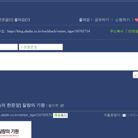
먼댓글(
0
)
좋아요(
3
)
좋아요
ｌ
공유하기
ｌ
찜하기
ｌ
소 :
ㅣ
https://blog.aladin.co.kr/trackback/winter_tiger/16702714
주소복사
먼댓
늘의 한문장] 질량의 기원
ｌ
물리학
g.aladin.co.kr/winter_tiger/16702575
겨울호랑이
(
) l 2025