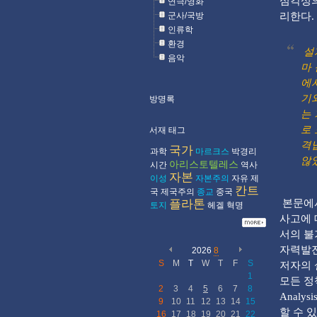
심각성의
연극/영화
군사/국방
리한다.
인류학
환경
설
음악
마
에
기와
방명록
는
로
서재 태그
격
국가
과학
마르크스
박경리
않았
아리스토텔레스
시간
역사
자본
이성
자본주의
자유
제
칸트
국
제국주의
종교
중국
플라톤
본문에서
토지
헤겔
혁명
사고에 
서의 불
자력발전
2026
8
S
M
T
W
T
F
S
저자의 
1
모든 정책
2
3
4
5
6
7
8
Anal
9
10
11
12
13
14
15
할 수 
16
17
18
19
20
21
22