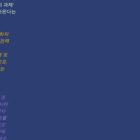
 과제'
다가온다는
정하지
 전력
에 포
고요.
하는
 것
쿠시마
방사
화를
해도
리에
염수