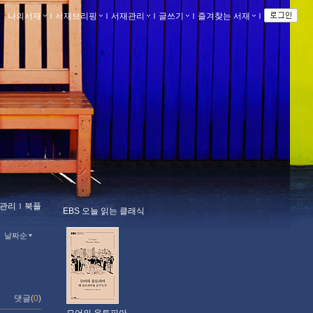
나의서재
ｌ
서재브리핑
ｌ
서재관리
ｌ
글쓰기
ｌ
즐겨찾는 서재
ｌ
관리
ｌ
북플
EBS 오늘 읽는 클래식
날짜순
댓글(
0
)