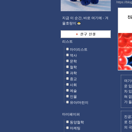
https://blo
지금 이 순간, 바로 여기에 -
겨
울호랑이
리스트
마이리스트
역사
문학
철학
과학
종교
여기
사회
운 
예술
차 
인물
혀 
가 
유아/어린이
마이페이퍼
진공
로 
동양철학
의 
마케팅