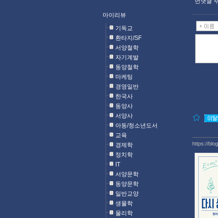
먼댓글 주
마이리뷰
기독교
환타지/SF
서양철학
자기계발
동양철학
마케팅
경영일반
한국사
동양사
서양사
아동/청소년도서
교육
https://blo
경제학
정치학
IT
서양문학
동양문학
일반교양
생물학
물리학