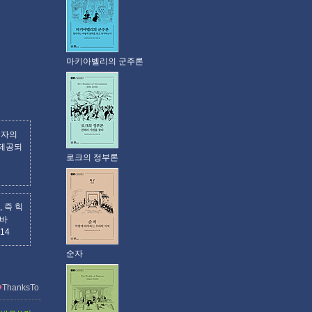
마키아벨리의 군주론
립자의
이제공되
로크의 정부론
 즉 힉
 바
214
순자
ThanksTo