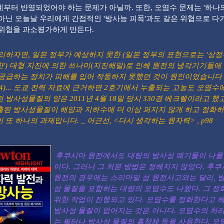
부터 반영되었어야 하는 문제가 아닐까. 또한, 오염수 문제는 '하나의
아닌 오늘날 우리에게 간접적인 '방사능 피폭'과도 같은 위협으로 
위험을 과소평가하게 만든다.
리하자면, 일본 정부가 예상하지 못한 (일본 정부의 표현으로는 '상
한') 대형 지진에 의한 쓰나미(지진해일)로 인해 원전의 냉각기기들에
 공급하는 장치가 피해를 입어 작동하지 못했던 것이 원인이었습니다
94)... 도쿄 전력 자료에 근거하면 2호기에서 누출되는 고농도 오염수
 방사성물질의 양은 2011년 4월 18일 당시 330경 베크렐이라고 했
출된 방사성물질이 해양과 지하수에 더 이상 퍼지지 않게 하고 정화
 또 하나의 과제입니다. _ 어근선, <다시 생각하는 원자력> , p98
후쿠시마 원전에서도 대량의 방사성 폐기물이 나올
이다. 그러나 그 처분 방법은 정해지지 않았다. 후
원전의 경우에는 스리마일 섬 원전사고와는 달리, 
성 물질을 포함하는 대량의 오염수도 나왔다. 그 정
위한 작업이 진행되고 있다. 오염수를 정화한다고 
방사성 물질이 없어지는 것은 아니다. 오염수의 처
는 필터나 방사성 물질의 흡착체 등을 사용한다. 오