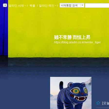
알라딘 서재
ｌ
북플
ｌ
알라딘 메인
ｌ
서재통합 검색
雖不常勝 而恒上昇
https://blog.aladin.co.kr/winter_tiger
[오