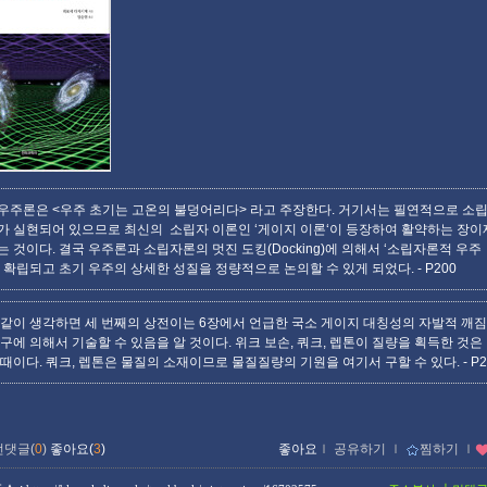
우주론은 <우주 초기는 고온의 불덩어리다> 라고 주장한다. 거기서는 필연적으로 소
가 실현되어 있으므로 최신의 소립자 이론인 ‘게이지 이론‘이 등장하여 활약하는 장
는 것이다. 결국 우주론과 소립자론의 멋진 도킹(Docking)에 의해서 ‘소립자론적 우주
이 확립되고 초기 우주의 상세한 성질을 정량적으로 논의할 수 있게 되었다.
- P200
 같이 생각하면 세 번째의 상전이는 6장에서 언급한 국소 게이지 대칭성의 자발적 깨짐,
구에 의해서 기술할 수 있음을 알 것이다. 위크 보손, 쿼크, 렙톤이 질량을 획득한 것은
이때이다. 쿼크, 렙톤은 물질의 소재이므로 물질질량의 기원을 여기서 구할 수 있다.
- P
먼댓글(
0
)
좋아요(
3
)
좋아요
ｌ
공유하기
ｌ
찜하기
ｌ