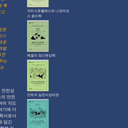
계 특
아리스토텔레스의 니코마코
추고
스 윤리학
립된
믹스
개로
개발
원전
헤겔의 정신현상학
설하는
하는
 안전성
칸트의 실천이성비판
소의 안전
여러 각도
여기에 더
과학서로서
에 담긴