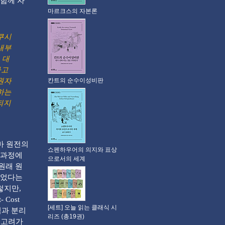
함께 자
마르크스의 자본론
쿠시
내부
 대
사고
칸트의 순수이성비판
원자
하는
되지
마 원전의
쇼펜하우어의 의지와 표상
행과정에
으로서의 세계
원래 원
이었다는
렇지만,
Cost
[세트] 오늘 읽는 클래식 시
험과 분리
리즈 (총19권)
 고려가