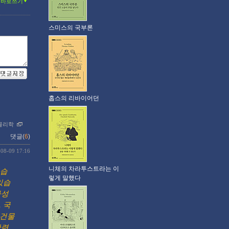
글바로쓰기
스미스의 국부론
홉스의 리바이어던
물리학
댓글(
6
)
-08-09 17:16
니체의 차라투스트라는 이
있습
렇게 말했다
있습
사성
 국
로건물
관련