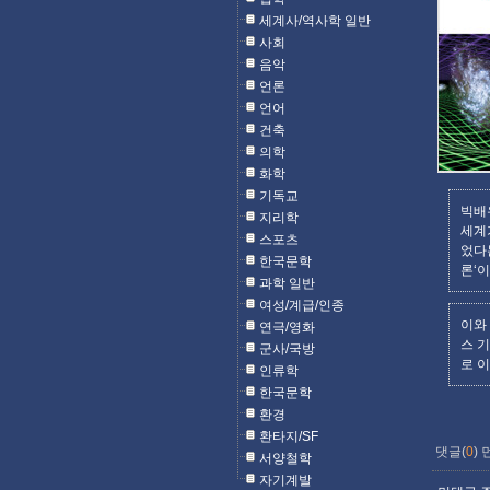
세계사/역사학 일반
사회
음악
언론
언어
건축
의학
화학
기독교
빅배
지리학
세계
스포츠
었다
한국문학
론‘
과학 일반
여성/계급/인종
이와
연극/영화
스 기
군사/국방
로 
인류학
한국문학
환경
환타지/SF
댓글(
0
)
서양철학
자기계발