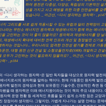
하여 원전은 다중성, 다양성, 독립성의 기본적인 설
성을 가지고 사고 예방을 위한 각종 안전설비를 갖
있습니다. _ 어근선, <다시 생각하는 원자력> , p147
너지 그리드를 서로 쉽게 적용시킬 수 있는 유럽과 달리 전력망이 고
리나라는 무탄소 에너지인 원자력과 재생에너지가 함께 하는 에너지
진을 고민하는 것이 더 좋지 않을까요? 원자력과 재생에너지를 양 날
되, 재생에너지 확대에 대비한 전력 인프라 개선 및 청정발전 신기술 
행하자는 것입니다... 우리나라도 엄격한 안전성 평가를 전제로 가동
속운전, 대형 원전 신규 건설 및 소형모듈언자로(SMR) 개발하고 건
을 모두가 고민하는 것이 필요하지 않을까요? _ 어근선, <다시 생각
력> , p184
 <다시 생각하는 원자력>은 일반 독자들을 대상으로 원자력 발전의
 에너지로서의 원자력을 말하는 책이다. 현재 가동중인 원자력 발전
원자력 발전의 경제성과 현재 보유중인 기술수준, 안보적인 측면 등 
라봤을 때 원자력은 미래 에너지원이라는 것이 책의 주요 내용이다. 
 원자력 운영 현황 등 세계적인 흐름을 알기 쉽게 소개한 점은 교양
진 장점이라 생각된다. 그렇지만, 가볍게 지나가는 설명 안에는 문제