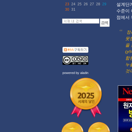
23
24
25
26
27
28
29
설계단계
30
31
수준이 
점에서 
정
못
을
(p
함된
누
것이
powered by
aladin