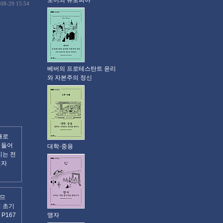
모어의 유토피아
-08-29 15:54
베버의 프로테스탄트 윤리
와 자본주의 정신
새로
 들어
대학·중용
지는 전
전자
러므
히 초기
맹자
 P167