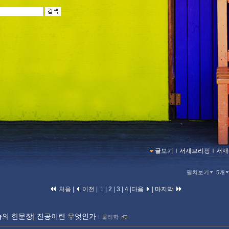
글보기
ｌ
서재브리핑
ｌ
서재
펼쳐보기
5개
처음 |
이전 |
1
|
2
|
3
|
4
|
다음
|
마지막
늘의 한문장] 진공이란 무엇인가
ｌ
물리학