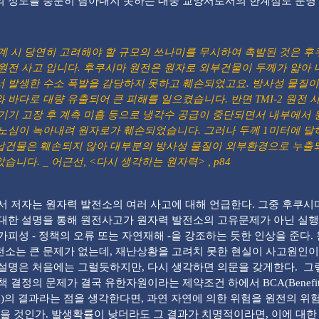
 정도를 충분히 담아내지 못하는 대중 교양서로서의 한계점도 분명 
계 시 당연히 고려해야 할 규모의 쓰나미를 무시하여 촉발된 것은 후
 원전 사고 입니다. 후쿠시마 원전은 원자로 외부건물이 두께가 얇아 
서 발생한 수소 폭발을 감당하지 못하고 훼손되었고요. 방사성 물질이
 바다로 대량 유출되어 큰 피해를 일으켰습니다. 반면 TMI-2 원전 
 기기 고장 후 계측 미흡 등으로 냉각수 공급이 중단되면서 내부에서 
 노심이 녹아내려 원자로가 훼손되었습니다. 그러나 두께 1미터에 달
납건물은 훼손되지 않아 대부분의 방사성 물질이 외부환경으로 누출
습니다. _ 어근선, <다시 생각하는 원자력> , p84
 저자는 원자력 발전소의 여러 사고에 대해 언급한다. 그중 후쿠시
대한 설명을 통해 원전사고가 원자력 발전소의 고유문제가 아닌 실
가피성 - 정책의 오류 또는 자연재해 -을 강조하는 듯한 인상을 준다. 
소는 큰 문제가 없는데, 재난상황을 고려치 못한 현실이 사고원인
설명은 처음에는 그럴듯하지만, 다시 생각하면 의문을 갖게한다. 그
 결정의 문제가 결국 유한자원이라는 제약조건 하에서 BCA(Benefit- 
ysis)의 결과라는 점을 생각한다면, 과연 자연에 의한 위험을 원전의 위
있을 것인가. 발생확률이 낮더라도 그 결과가 치명적이라면, 이에 대한