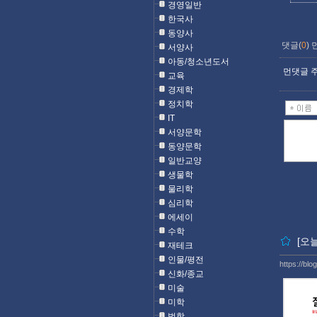
경영일반
한국사
동양사
댓글(
0
)
서양사
아동/청소년도서
먼댓글 주
교육
경제학
정치학
IT
서양문학
동양문학
일반교양
생물학
물리학
심리학
에세이
수학
[오
재테크
인물/평전
https://blo
신화/종교
미술
미학
법학