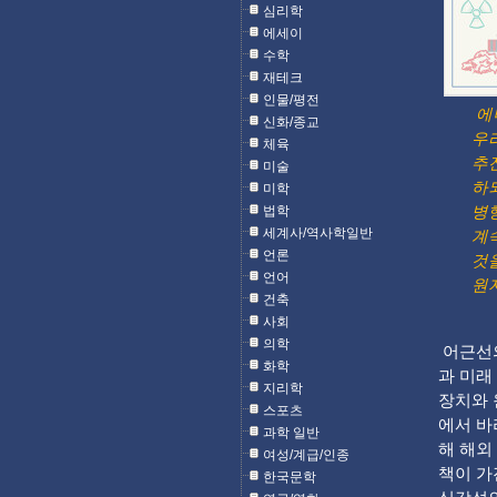
심리학
에세이
수학
재테크
인물/평전
에
신화/종교
우
체육
추
미술
하
미학
법학
병
세계사/역사학일반
계
언론
것
언어
원자
건축
사회
의학
어근선의
화학
과 미래
지리학
장치와 
스포츠
에서 바
과학 일반
해 해외
여성/계급/인종
책이 가
한국문학