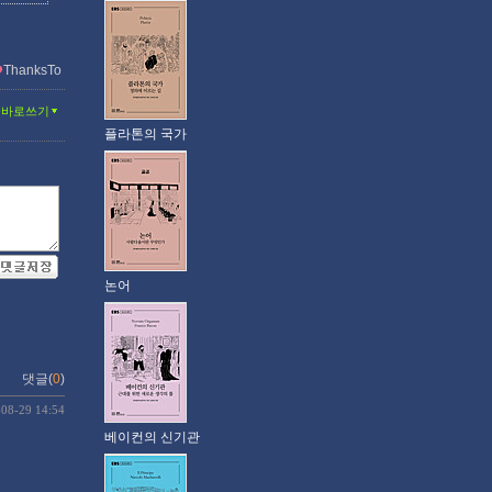
ThanksTo
글바로쓰기
플라톤의 국가
논어
댓글(
0
)
-08-29 14:54
베이컨의 신기관