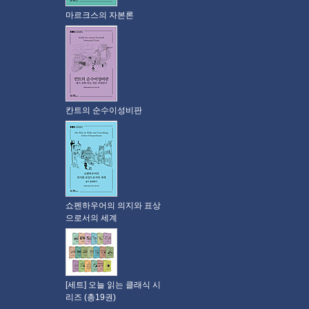
마르크스의 자본론
칸트의 순수이성비판
쇼펜하우어의 의지와 표상
으로서의 세계
[세트] 오늘 읽는 클래식 시
리즈 (총19권)