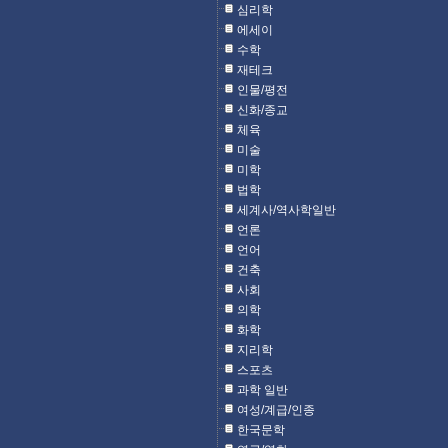
심리학
에세이
수학
재테크
인물/평전
신화/종교
체육
미술
미학
법학
세계사/역사학일반
언론
언어
건축
사회
의학
화학
지리학
스포츠
과학 일반
여성/계급/인종
한국문학