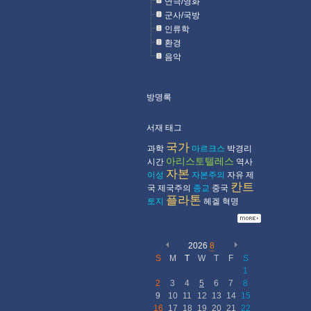
연극/영화
군사/국방
인류학
환경
음악
방명록
서재 태그
국가
과학
마르크스
박경리
아리스토텔레스
시간
역사
자본
이성
자본주의
자유
제
칸트
국
제국주의
종교
중국
플라톤
토지
헤겔
혁명
2026
8
S
M
T
W
T
F
S
1
2
3
4
5
6
7
8
9
10
11
12
13
14
15
16
17
18
19
20
21
22