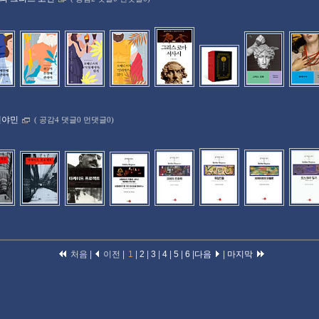
벤야민
(
공감4 댓글0 먼댓글0)
처음 |
이전 |
1
|
2
|
3
|
4
|
5
|
6
|
다음
|
마지막