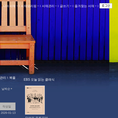
나의서재
ｌ
서재브리핑
ｌ
서재관리
ｌ
글쓰기
ｌ
즐겨찾는 서재
ｌ
관리
ｌ
북플
EBS 오늘 읽는 클래식
날짜순
작성일
2026-01-13