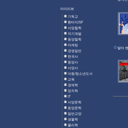
마이리뷰
기독교
환타지/SF
서양철학
자기계발
동양철학
마케팅
발터 
경영일반
한국사
동양사
서양사
아동/청소년도서
교육
경제학
정치학
IT
서양문학
동양문학
일반교양
생물학
물리학