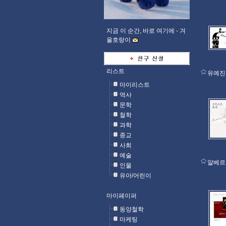
지금 이 순간, 바로 여기에 -
겨
울호랑이
리스트
유예진
마이리스트
역사
문학
철학
과학
종교
사회
예술
알베르
인물
유아/어린이
마이페이퍼
동양철학
마케팅