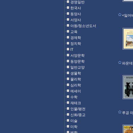
경영일반
한국사
동양사
<잃어
서양사
아동/청소년도서
교육
경제학
정치학
IT
서양문학
동양문학
파운
일반교양
생물학
물리학
심리학
에세이
수학
재테크
인물/평전
루공 
신화/종교
미술
미학
법학