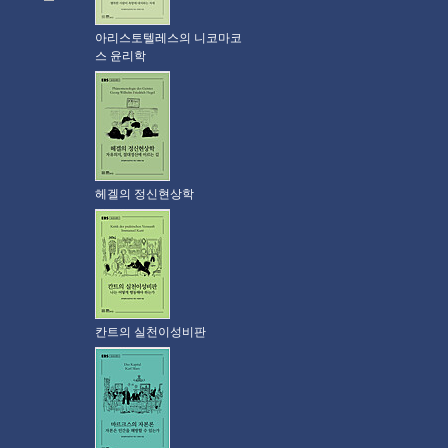
아리스토텔레스의 니코마코
스 윤리학
헤겔의 정신현상학
칸트의 실천이성비판