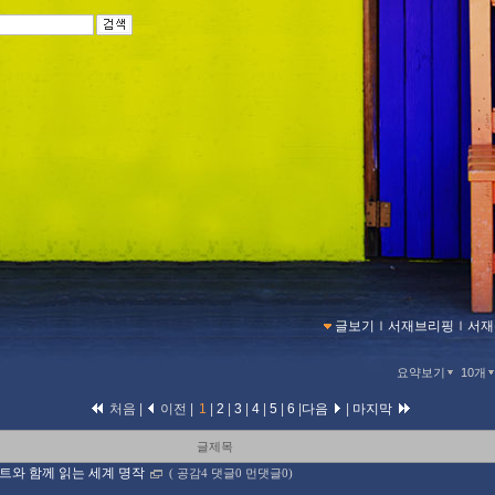
글보기
ｌ
서재브리핑
ｌ
서재
요약보기
10개
처음 |
이전 |
1
|
2
|
3
|
4
|
5
|
6
|
다음
|
마지막
글제목
트와 함께 읽는 세계 명작
(
공감4 댓글0 먼댓글0)