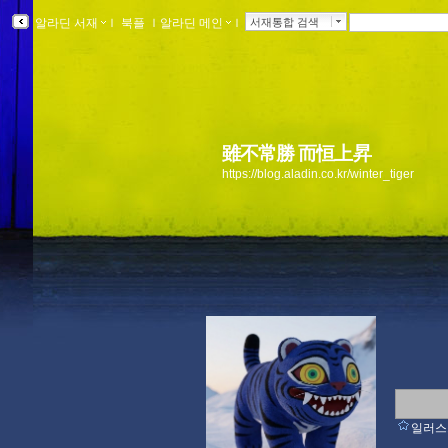
알라딘 서재
ｌ
북플
ｌ
알라딘 메인
ｌ
서재통합 검색
雖不常勝 而恒上昇
https://blog.aladin.co.kr/winter_tiger
일러스