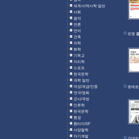
세계사/역사학 일반
사회
음악
언론
언어
로맹 
건축
의학
화학
기독교
지리학
스포츠
한국문학
과학 일반
여성/계급/인종
호메로
연극/영화
군사/국방
인류학
한국문학
환경
환타지/SF
서양철학
자기계발
강대진