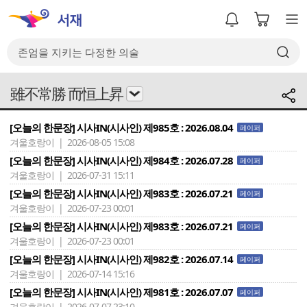
雖不常勝 而恒上昇
[오늘의 한문장] 시사IN(시사인) 제985호 : 2026.08.04
페이퍼
겨울호랑이 | 2026-08-05 15:08
[오늘의 한문장] 시사IN(시사인) 제984호 : 2026.07.28
페이퍼
겨울호랑이 | 2026-07-31 15:11
[오늘의 한문장] 시사IN(시사인) 제983호 : 2026.07.21
페이퍼
겨울호랑이 | 2026-07-23 00:01
[오늘의 한문장] 시사IN(시사인) 제983호 : 2026.07.21
페이퍼
겨울호랑이 | 2026-07-23 00:01
[오늘의 한문장] 시사IN(시사인) 제982호 : 2026.07.14
페이퍼
겨울호랑이 | 2026-07-14 15:16
[오늘의 한문장] 시사IN(시사인) 제981호 : 2026.07.07
페이퍼
겨울호랑이 | 2026-07-07 23:10