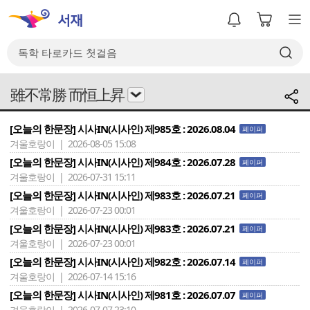
雖不常勝 而恒上昇
[오늘의 한문장] 시사IN(시사인) 제985호 : 2026.08.04
페이퍼
겨울호랑이 | 2026-08-05 15:08
[오늘의 한문장] 시사IN(시사인) 제984호 : 2026.07.28
페이퍼
겨울호랑이 | 2026-07-31 15:11
[오늘의 한문장] 시사IN(시사인) 제983호 : 2026.07.21
페이퍼
겨울호랑이 | 2026-07-23 00:01
[오늘의 한문장] 시사IN(시사인) 제983호 : 2026.07.21
페이퍼
겨울호랑이 | 2026-07-23 00:01
[오늘의 한문장] 시사IN(시사인) 제982호 : 2026.07.14
페이퍼
겨울호랑이 | 2026-07-14 15:16
[오늘의 한문장] 시사IN(시사인) 제981호 : 2026.07.07
페이퍼
겨울호랑이 | 2026-07-07 23:10