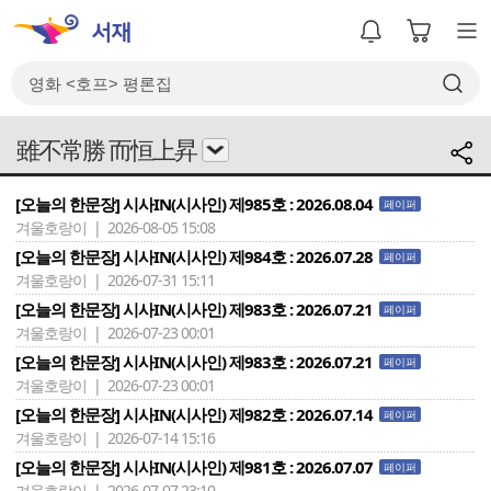
雖不常勝 而恒上昇
[오늘의 한문장] 시사IN(시사인) 제985호 : 2026.08.04
페이퍼
겨울호랑이 | 2026-08-05 15:08
[오늘의 한문장] 시사IN(시사인) 제984호 : 2026.07.28
페이퍼
겨울호랑이 | 2026-07-31 15:11
[오늘의 한문장] 시사IN(시사인) 제983호 : 2026.07.21
페이퍼
겨울호랑이 | 2026-07-23 00:01
[오늘의 한문장] 시사IN(시사인) 제983호 : 2026.07.21
페이퍼
겨울호랑이 | 2026-07-23 00:01
[오늘의 한문장] 시사IN(시사인) 제982호 : 2026.07.14
페이퍼
겨울호랑이 | 2026-07-14 15:16
[오늘의 한문장] 시사IN(시사인) 제981호 : 2026.07.07
페이퍼
겨울호랑이 | 2026-07-07 23:10