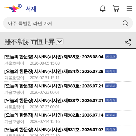
雖不常勝 而恒上昇
[오늘의 한문장] 시사IN(시사인) 제985호 : 2026.08.04
페이퍼
겨울호랑이 | 2026-08-05 15:08
[오늘의 한문장] 시사IN(시사인) 제984호 : 2026.07.28
페이퍼
겨울호랑이 | 2026-07-31 15:11
[오늘의 한문장] 시사IN(시사인) 제983호 : 2026.07.21
페이퍼
겨울호랑이 | 2026-07-23 00:01
[오늘의 한문장] 시사IN(시사인) 제983호 : 2026.07.21
페이퍼
겨울호랑이 | 2026-07-23 00:01
[오늘의 한문장] 시사IN(시사인) 제982호 : 2026.07.14
페이퍼
겨울호랑이 | 2026-07-14 15:16
[오늘의 한문장] 시사IN(시사인) 제981호 : 2026.07.07
페이퍼
겨울호랑이 | 2026-07-07 23:10