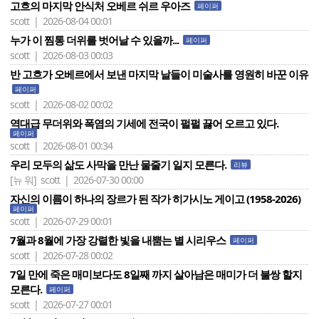
고흐의 마지막 안식처 오베르 쉬르 우아즈
페이퍼
scott | 2026-08-04 00:01
누가 이 찜통 더위를 벗어날 수 있을까...
페이퍼
scott | 2026-08-03 00:03
반 고흐가 오베르에서 보낸 마지막 날들이 미술사를 영원히 바꾼 이유
페이퍼
scott | 2026-08-02 00:02
역대급 무더위와 폭염의 기세에 전국이 펄펄 끓어 오르고 있다.
페이퍼
scott | 2026-08-01 00:34
우리 모두의 삶도 사막을 만난 물줄기 일지 모른다.
리뷰
[뉴 워]
scott | 2026-07-30 00:00
자신의 이름이 하나의 장르가 된 작가 히가시노 게이고 (1958-2026)
페이퍼
scott | 2026-07-29 00:01
7월과 8월에 가장 강렬한 빛을 내뿜는 별 시리우스
페이퍼
scott | 2026-07-28 00:02
7일 만에 죽은 매미보다도 8일째 까지 살아남은 매미가 더 불쌍 할지
모른다.
페이퍼
scott | 2026-07-27 00:01