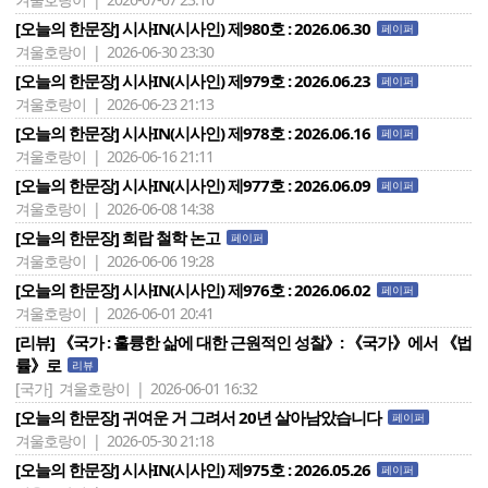
[오늘의 한문장] 시사IN(시사인) 제980호 : 2026.06.30
페이퍼
겨울호랑이 | 2026-06-30 23:30
[오늘의 한문장] 시사IN(시사인) 제979호 : 2026.06.23
페이퍼
겨울호랑이 | 2026-06-23 21:13
[오늘의 한문장] 시사IN(시사인) 제978호 : 2026.06.16
페이퍼
겨울호랑이 | 2026-06-16 21:11
[오늘의 한문장] 시사IN(시사인) 제977호 : 2026.06.09
페이퍼
겨울호랑이 | 2026-06-08 14:38
[오늘의 한문장] 희랍 철학 논고
페이퍼
겨울호랑이 | 2026-06-06 19:28
[오늘의 한문장] 시사IN(시사인) 제976호 : 2026.06.02
페이퍼
겨울호랑이 | 2026-06-01 20:41
[리뷰] 《국가 : 훌륭한 삶에 대한 근원적인 성찰》: 《국가》에서 《법
률》로
리뷰
[국가]
겨울호랑이 | 2026-06-01 16:32
[오늘의 한문장] 귀여운 거 그려서 20년 살아남았습니다
페이퍼
겨울호랑이 | 2026-05-30 21:18
[오늘의 한문장] 시사IN(시사인) 제975호 : 2026.05.26
페이퍼