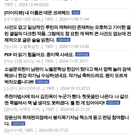
1905 | 2024-12-04 02:03
[마이리뷰] 내 이름은 데몬 코퍼헤드
리뷰
[내 이름은 데몬 코퍼..]
1905 | 2024-11-09 11:44
사건도 없고 일상적인 루틴의 캐릭터만 존재하는 모호하고 기이한 열
린 결말의 다크한 작품. 그럼에도 참 묘한 게 딱히 큰 사건도 없는데 전
체적으로 글은 술술 읽힌다.
100자평
[도시와 그 불확실한 ..]
1905 | 2024-11-09 10:30
PDF 라 읽기 힘들어요. 종이책 사세요.
100자평
[아는 만큼 보이는 세..]
1905 | 2024-11-07 20:11
소설문외한이 남편이 노벨문학상 한강이 탔다고 해서 깜짝 놀라 검색
해보니 한강 작가님 수상하셨네요. 작가님 축하드려요. 왠지 모르게
벅차오릅니다!!!!
100자평
[소년이 온다 (10주년 ..]
1905 | 2024-10-10 20:53
추천마법사에 떠서 김진욱이 누군가 했다. 헛웃음만 나온다. 나 같으
면 쪽팔려서 책 낼 생각도 못하겠다. 뭘 한 게 있어야지!!
100자평
[공수처, 아무도 가지 ..]
1905 | 2024-09-22 21:23
장윤선의 취재편의점에서 봉지욱기자님 책소개 듣고 펀딩 참여합니
다.
100자평
[압수수색]
1905 | 2024-09-20 17:32