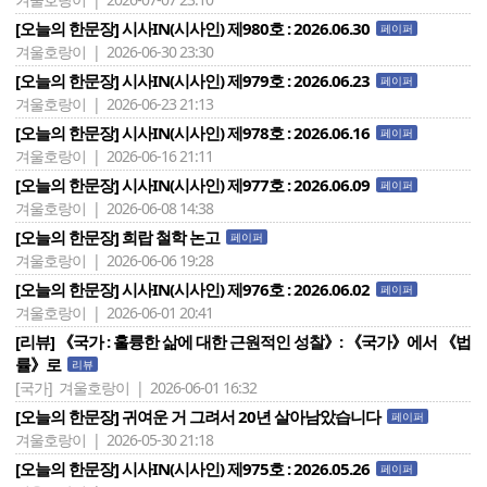
[오늘의 한문장] 시사IN(시사인) 제980호 : 2026.06.30
페이퍼
겨울호랑이 | 2026-06-30 23:30
[오늘의 한문장] 시사IN(시사인) 제979호 : 2026.06.23
페이퍼
겨울호랑이 | 2026-06-23 21:13
[오늘의 한문장] 시사IN(시사인) 제978호 : 2026.06.16
페이퍼
겨울호랑이 | 2026-06-16 21:11
[오늘의 한문장] 시사IN(시사인) 제977호 : 2026.06.09
페이퍼
겨울호랑이 | 2026-06-08 14:38
[오늘의 한문장] 희랍 철학 논고
페이퍼
겨울호랑이 | 2026-06-06 19:28
[오늘의 한문장] 시사IN(시사인) 제976호 : 2026.06.02
페이퍼
겨울호랑이 | 2026-06-01 20:41
[리뷰] 《국가 : 훌륭한 삶에 대한 근원적인 성찰》: 《국가》에서 《법
률》로
리뷰
[국가]
겨울호랑이 | 2026-06-01 16:32
[오늘의 한문장] 귀여운 거 그려서 20년 살아남았습니다
페이퍼
겨울호랑이 | 2026-05-30 21:18
[오늘의 한문장] 시사IN(시사인) 제975호 : 2026.05.26
페이퍼