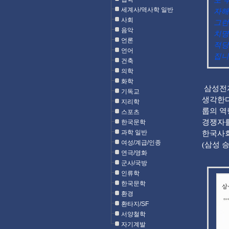
도 
세계사/역사학 일반
자해
사회
그런
음악
치명
언론
적당
언어
집니
건축
의학
화학
삼성전자
기독교
생각한다
지리학
룹의 역
스포츠
경쟁자를
한국문학
과학 일반
한국사회
여성/계급/인종
(삼성 
연극/영화
군사/국방
인류학
한국문학
환경
환타지/SF
서양철학
자기계발