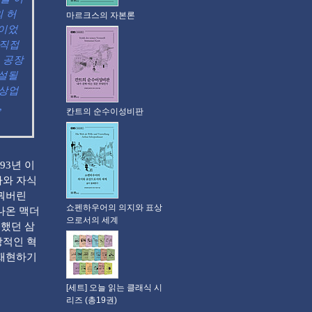
의 허
마르크스의 자본론
셈이었
 직접
 공장
누설될
 상업
,
칸트의 순수이성비판
93년 이
라와 자식
바꿔버린
쇼펜하우어의 의지와 표상
나온 맥더
으로서의 세계
도했던 삼
방적인 혁
 재현하기
[세트] 오늘 읽는 클래식 시
리즈 (총19권)