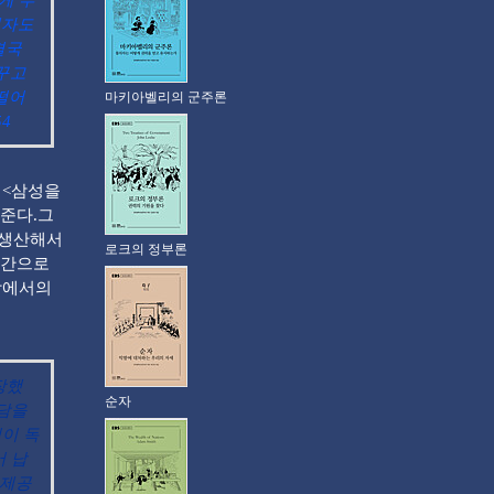
게 투
쟁자도
결국
꿈꾸고
떨어
마키아벨리의 군주론
4
 <삼성을
준다.그
 생산해서
로크의 정부론
근간으로
장에서의
장했
순자
부담을
이 독
서 납
 제공