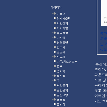
마이리뷰
기독교
환타지/SF
서양철학
자기계발
동양철학
했다
마케팅
문화
경영일반
연구
한국사
것도
동양사
서양사
아동/청소년도서
본질적으
교육
뿐이다.
경제학
파운드리
정치학
자로 경
IT
용하지 
서양문학
동양문학
찾고 학
일반교양
어쩌면 
생물학
기도 하
물리학