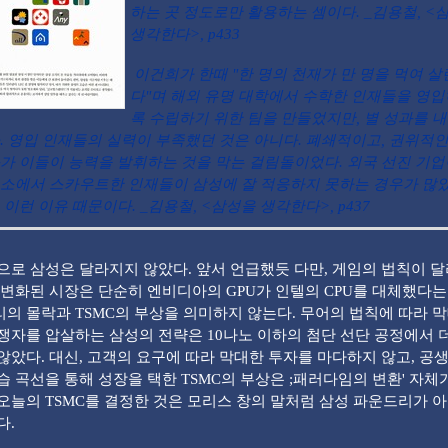
하는 곳 정도로만 활용하는 셈이다. _김용철, <
생각한다>, p433
이건희가 한때 "한 명의 천재가 만 명을 먹여 살
다"며 해외 유명 대학에서 수학한 인재들을 영
록 수립하기 위한 팀을 만들었지만, 별 성과를 내
. 영입 인재들의 실력이 부족했던 것은 아니다. 폐쇄적이고, 권위적인
가 이들이 능력을 발휘하는 것을 막는 걸림돌이었다. 외국 선진 기
소에서 스카우트한 인재들이 삼성에 잘 적응하지 못하는 경우가 많
 이런 이유 때문이다. _김용철, <삼성을 생각한다>, p437
로 삼성은 달라지지 않았다. 앞서 언급했듯 다만, 게임의 법칙이 
 변화된 시장은 단순히 엔비디아의 GPU가 인텔의 CPU를 대체했다는 
의 몰락과 TSMC의 부상을 의미하지 않는다. 무어의 법칙에 따라 
쟁자를 압살하는 삼성의 전략은 10나노 이하의 첨단 선단 공정에서 더
않았다. 대신, 고객의 요구에 따라 막대한 투자를 마다하지 않고, 공
습 곡선을 통해 성장을 택한 TSMC의 부상은 ;패러다임의 변환' 자체
오늘의 TSMC를 결정한 것은 모리스 창의 말처럼 삼성 파운드리가 
다.