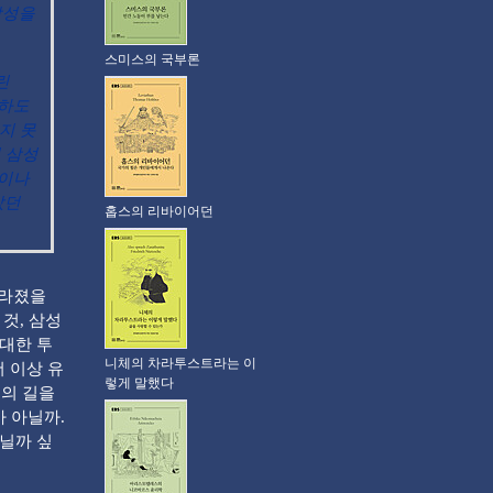
삼성을
스미스의 국부론
린
입하도
지 못
 삼성
업이나
았던
홉스의 리바이어던
달라졌을
것, 삼성
막대한 투
니체의 차라투스트라는 이
 이상 유
렇게 말했다
생의 길을
가 아닐까.
아닐까 싶