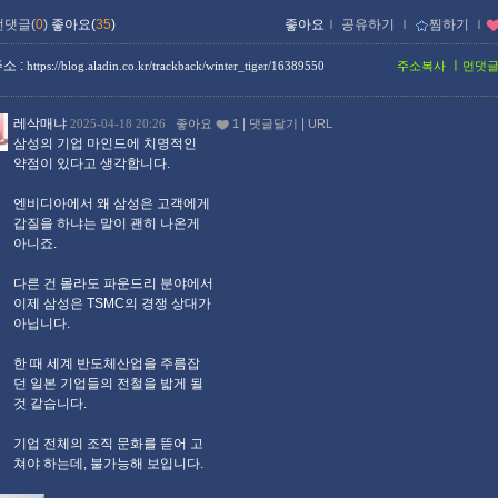
먼댓글(
0
)
좋아요(
35
)
좋아요
ｌ
공유하기
ｌ
찜하기
ｌ
소 :
ㅣ
https://blog.aladin.co.kr/trackback/winter_tiger/16389550
주소복사
먼댓
레삭매냐
|
|
2025-04-18 20:26
좋아요
1
댓글달기
URL
삼성의 기업 마인드에 치명적인
약점이 있다고 생각합니다.
엔비디아에서 왜 삼성은 고객에게
갑질을 하냐는 말이 괜히 나온게
아니죠.
다른 건 몰라도 파운드리 분야에서
이제 삼성은 TSMC의 경쟁 상대가
아닙니다.
한 때 세계 반도체산업을 주름잡
던 일본 기업들의 전철을 밟게 될
것 같습니다.
기업 전체의 조직 문화를 뜯어 고
쳐야 하는데, 불가능해 보입니다.