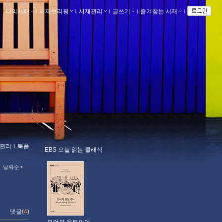
나의서재
ｌ
서재브리핑
ｌ
서재관리
ｌ
글쓰기
ｌ
즐겨찾는 서재
ｌ
관리
ｌ
북플
EBS 오늘 읽는 클래식
날짜순
댓글(
4
)