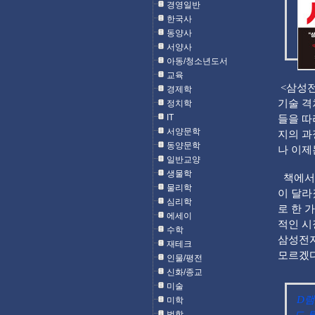
경영일반
한국사
동양사
서양사
아동/청소년도서
교육
<삼성전
경제학
기술 격
정치학
IT
들을 따
서양문학
지의 과
동양문학
나 이제
일반교양
생물학
책에서 
물리학
이 달라
심리학
로 한 
에세이
적인 시
수학
삼성전자
재테크
모르겠다
인물/평전
신화/종교
미술
D램
미학
법학