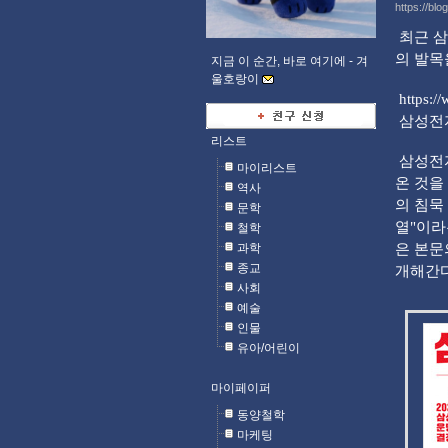
https://blo
최근 삼
의 발목
지금 이 순간, 바로 여기에 -
겨
울호랑이
https:/
삼성전자
리스트
삼성전자
마이리스트
온 것을
역사
의 침묵
문학
열"이라
철학
과학
은 본문
종교
개해간다
사회
예술
인물
유아/어린이
마이페이퍼
동양철학
마케팅