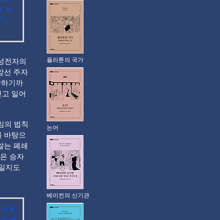
는 사
>,
플라톤의 국가
삼성전자의
앞선 주자
락하기까
딛고 일어
임의 법칙
논어
를 바탕으
않는 폐쇄
은 승자
순일지도
베이컨의 신기관
무서워