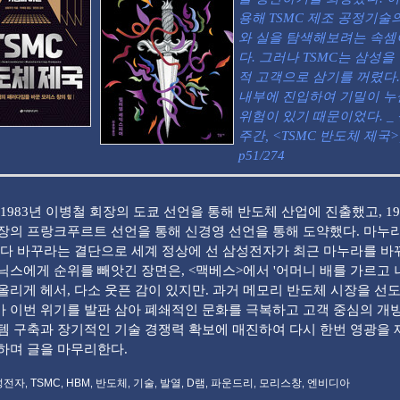
용해 TSMC 제조 공정기술
와 실을 탐색해보려는 속
다. 그러나 TSMC는 삼성을
적 고객으로 삼기를 꺼렸다.
내부에 진입하여 기밀이 
위험이 있기 때문이었다. _
주간, <TSMC 반도체 제국>
p51/274
1983년 이병철 회장의 도쿄 선언을 통해 반도체 산업에 진출했고, 19
장의 프랑크푸르트 선언을 통해 신경영 선언을 통해 도약했다. 마누
 다 바꾸라는 결단으로 세계 정상에 선 삼성전자가 최근 마누라를 
닉스에게 순위를 빼앗긴 장면은, <맥베스>에서 '어머니 배를 가르고 
올리게 헤서, 다소 웃픈 감이 있지만. 과거 메모리 반도체 시장을 선
 이번 위기를 발판 삼아 폐쇄적인 문화를 극복하고 고객 중심의 개
템 구축과 장기적인 기술 경쟁력 확보에 매진하여 다시 한번 영광을
하며 글을 마무리한다.
성전자
TSMC
HBM
반도체
기술
발열
D램
파운드리
모리스창
엔비디아
,
,
,
,
,
,
,
,
,