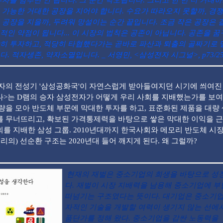
투자를 멈추면 안 됩니다. 그 순간 낙오됩니다. 그리고 한 번 더 거대하
 가능한 거대한 공장을 지어야 합니다. 수요가 따라오지 못할까, 경
 공장을 지을까, 두려워 망설이는 순간 끝입니다. 조금 작은 공장은 
적인 약점이 됩니다... 이 시장의 법칙은 공존이 아닙니다. 공존을 
히 투자하고, 적당히 타협했다가는 곧바로 파산과 퇴출의 골짜기로 
다. 적자생존, 약자소멸입니다. _ 서영민, <삼성전자 시그널>, p73/25
의 전성기 '삼성공화국'이 자연스럽게 받아들여지던 시기에 씌여진
>는 D램의 승자 삼성전자가 어떻게 우리 사회를 지배했는가를 보여
량을 모아 반도체 부문에 막대한 투자를 하고, 표준화된 제품을 대량
 무너뜨리고, 확보된 가격통제력을 바탕으로 쌓은 막대한 이익을 
를 지배한 삼성 그룹. 2010년대까지 한국사회와 메모리 반도체 시
승리의) 선순환 구조는 2020년대 들어 깨지게 된다. 왜 그럴까?
현재의 재벌은 중소기업의 희생을 바탕으로 성
다. 재벌이 시장 지배력을 남용해 중소기업에 
떠넘기는 구조였다는 뜻이다. 대기업은 중소기업
자적인 기술을 개발할 여력이 생기지 않는 선에
품단가를 정해 왔다. 중소기업을 갑싼 노동력을