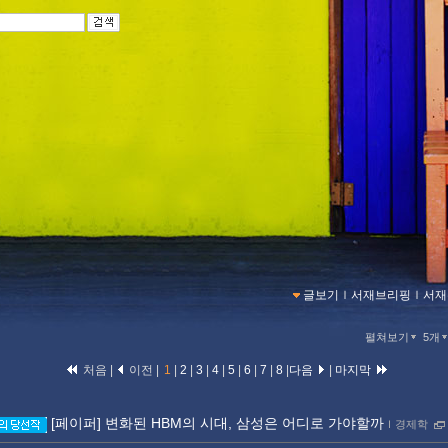
글보기
ｌ
서재브리핑
ｌ
서재
펼쳐보기
5개
처음 |
이전 |
1
|
2
|
3
|
4
|
5
|
6
|
7
|
8
|
다음
|
마지막
[페이퍼] 변화된 HBM의 시대, 삼성은 어디로 가야할까
ｌ
경제학