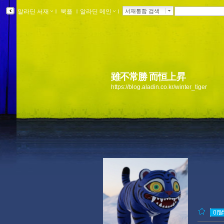
알라딘 서재
ｌ
북플
ｌ
알라딘 메인
ｌ
서재통합 검색
雖不常勝 而恒上昇
https://blog.aladin.co.kr/winter_tiger