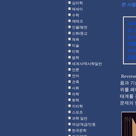
심리학
한 사람
에세이
수학
재테크
위탁
인물/평전
해 
신화/종교
줍니
체육
래를
미술
모리
미학
말합니
법학
세계사/역사학일반
언론
언어
Rever
건축
품과 기
사회
위를 폐
의학
태계를 
화학
문제의 
지리학
스포츠
과학 일반
여성/계급/인종
한국문학