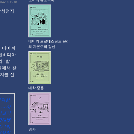
모어의 유토피아
-04-18 15:01
 삼성전자
베버의 프로테스탄트 윤리
와 자본주의 정신
게 이어져
 엔비디아
 "발
열에서 찾
논지를 전
대학·중용
사과한
.. 사
러냈기
한계였
? 네,
맹자
현상의