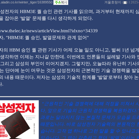
g.aladin.co.kr/winter_tiger/16389550
겨울호랑이
(
) l 2025
성전자의 HBM3E 퀄 승인 관련 기사를 읽으며, 과거부터 현재까지
을 잡아온 '발열' 문제를 다시 생각하게 되었다.
/www.thelec.kr/news/articleView.html?idxno=34339
, "HBM3E 퀄 승인, 발열문제와 관계 없어"
의 HBM 승인 퀄 관련 기사가 어제 오늘 일도 아니고, 벌써 1년 넘
 생각하면 이제는 지나갈 만한데. 이번에도 언론들의 설레발 기사와
 그리고 삼성의 부인이 이어지겠지. 그렇지만, 오늘따라 유난히 기사의
는 단어에 눈이 머무는 것은 삼성전자의 근본적인 기술 경쟁력을 발
의 내용 때문이다. 저자는 삼성의 기술적 한계를 '발열'로부터 찾아 
.
“근원적인 기술 경쟁력에 대해 걱정을 끼쳐서 
다, 앞으로 기술의 근원적 경쟁력을 복원하겠다." .
과로는 달라지지 않는 본질적 문제가 모습을 드
때문입니다. 바로 삼성전자 기술력의 본원적인 
습니다. 고작 앱 하나로 그런 말을 할 수 있냐고요
있습니다. 그 앱이 감추려고 했던 ‘발열’이라는 