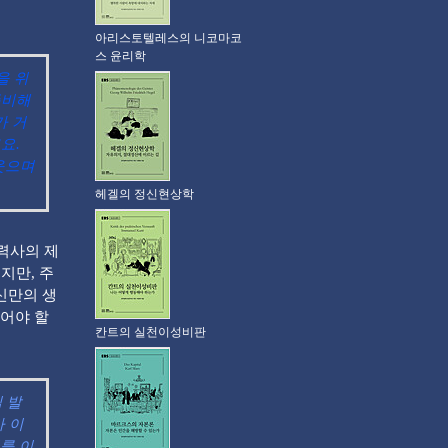
아리스토텔레스의 니코마코
스 윤리학
을 위
준비해
가 거
요.
웃으며
헤겔의 정신현상학
협력사의 제
지만, 주
신만의 생
어야 할
칸트의 실천이성비판
칩 발
가 이
를 이