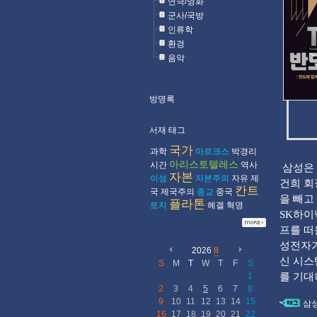
연극/영화
군사/국방
인류학
환경
음악
방명록
서재 태그
국가
과학
마르크스
박경리
아리스토텔레스
시간
역사
삼성은 
자본
이성
자본주의
자유
제
건희 회
칸트
국
제국주의
종교
중국
을 빼고
플라톤
토지
헤겔
혁명
SK하이
프를 떠
성전자가
2026
8
신 시스
S
M
T
W
T
F
S
1
를 기대
2
3
4
5
6
7
8
9
10
11
12
13
14
15
삼
16
17
18
19
20
21
22