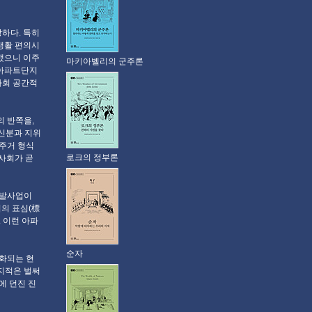
하다. 특히
생활 편의시
했으니 이주
마키아벨리의 군주론
 아파트단지
사회 공간적
의 반쪽을,
"신분과 지위
 주거 형식
로크의 정부론
사회가 곧
개발사업이
의 표심(標
 이런 아파
순자
화되는 현
지적은 벌써
에 던진 진