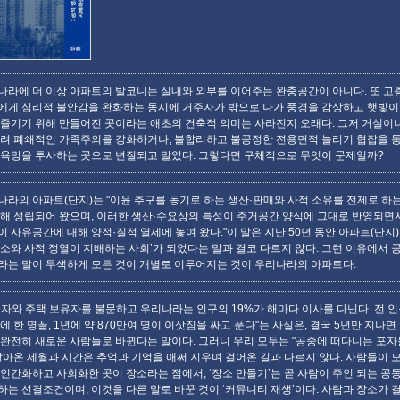
나라에 더 이상 아파트의 발코니는 실내와 외부를 이어주는 완충공간이 아니다. 또 고
에게 심리적 불안감을 완화하는 동시에 거주자가 밖으로 나가 풍경을 감상하고 햇빛이
 즐기기 위해 만들어진 곳이라는 애초의 건축적 의미는 사라진지 오래다. 그저 거실이
늘려 폐쇄적인 가족주의를 강화하거나, 불합리하고 불공정한 전용면적 늘리기 협잡을 통
 욕망을 투사하는 곳으로 변질되고 말았다. 그렇다면 구체적으로 무엇이 문제일까?
나라의 아파트(단지)는 "이윤 추구를 동기로 하는 생산·판매와 사적 소유를 전제로 하
의해 성립되어 왔으며, 이러한 생산·수요상의 특성이 주거공간 양식에 그대로 반영되면
 사유공간에 대해 양적·질적 열세에 놓여 왔다."이 말은 지난 50년 동안 아파트(단지)
냉소와 사적 정열이 지배하는 사회’가 되었다는 말과 결코 다르지 않다. 그런 이유에서 
라는 말이 무색하게 모든 것이 개별로 이루어지는 것이 우리나라의 아파트다.
입자와 주택 보유자를 불문하고 우리나라는 인구의 19%가 해마다 이사를 다닌다. 전 인
에 한 명꼴, 1년에 약 870만여 명이 이삿짐을 싸고 푼다"는 사실은, 결국 5년만 지나면
 완전히 새로운 사람들로 바뀐다는 말이다. 그러니 우리 모두는 "공중에 떠다니는 포자
 살아온 세월과 시간은 추억과 기억을 애써 지우며 걸어온 길과 다르지 않다. 사람들이 
 인간화하고 사회화한 곳이 장소라는 점에서, ‘장소 만들기’는 곧 사람이 주인 되는 공
하는 선결조건이며, 이것을 다른 말로 바꾼 것이 ‘커뮤니티 재생’이다. 사람과 장소가 