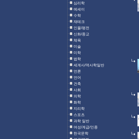
심리학
에세이
수학
재테크
인물/평전
신화/종교
체육
미술
미학
법학
세계사/역사학일반
언론
언어
건축
사회
의학
화학
지리학
스포츠
과학 일반
여성/계급/인종
한국문학