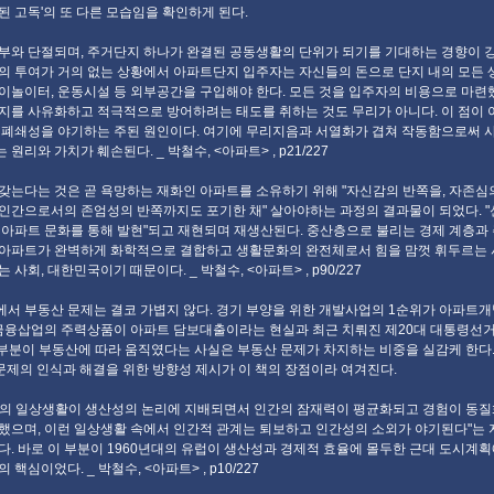
된 고독'의 또 다른 모습임을 확인하게 된다.
부와 단절되며, 주거단지 하나가 완결된 공동생활의 단위가 되기를 기대하는 경향이 강
의 투여가 거의 없는 상황에서 아파트단지 입주자는 자신들의 돈으로 단지 내의 모든 
이놀이터, 운동시설 등 외부공간을 구입해야 한다. 모든 것을 입주자의 비용으로 마련
지를 사유화하고 적극적으로 방어하려는 태도를 취하는 것도 무리가 아니다. 이 점이
 폐쇄성을 야기하는 주된 원인이다. 여기에 무리지음과 서열화가 겹쳐 작동함으로써 
원리와 가치가 훼손된다. _ 박철수, <아파트> , p21/227
갖는다는 것은 곧 욕망하는 재화인 아파트를 소유하기 위해 "자신감의 반쪽을, 자존심
인간으로서의 존엄성의 반쪽까지도 포기한 채" 살아야하는 과정의 결과물이 되었다. 
 아파트 문화를 통해 발현"되고 재현되며 재생산된다. 중산층으로 불리는 경제 계층과
아파트가 완벽하게 화학적으로 결합하고 생활문화의 완전체로서 힘을 맘껏 휘두르는 
 사회, 대한민국이기 때문이다. _ 박철수, <아파트> , p90/227
서 부동산 문제는 결코 가볍지 않다. 경기 부양을 위한 개발사업의 1순위가 아파트
 금융삽업의 주력상품이 아파트 담보대출이라는 현실과 최근 치뤄진 제20대 대통령선거
큰 부분이 부동산에 따라 움직였다는 사실은 부동산 문제가 차지하는 비중을 실감케 한다.
 문제의 인식과 해결을 위한 방향성 제시가 이 책의 장점이라 여겨진다.
의 일상생활이 생산성의 논리에 지배되면서 인간의 잠재력이 평균화되고 경험이 동질
했으며, 이런 일상생활 속에서 인간적 관계는 퇴보하고 인간성의 소외가 야기된다"는 
다. 바로 이 부분이 1960년대의 유럽이 생산성과 경제적 효율에 몰두한 근대 도시계획
 핵심이었다. _ 박철수, <아파트> , p10/227