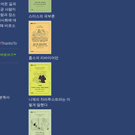
걸어온 길과
 곧 사람이
사람과 장소
스미스의 국부론
역사회에 대
 때 비로소
ThanksTo
글바로쓰기
홉스의 리바이어던
웃분께서
니체의 차라투스트라는 이
렇게 말했다