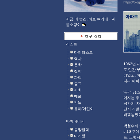
https://blo
지금 이 순간, 바로 여기에 -
겨
울호랑이
리스트
마이리스트
역사
1962년
문학
로 민간 
철학
되었고, 
과학
나라 아파트
종교
사회
'공적 냉
예술
어지는 우
인물
공간의 '
유아/어린이
단지 개발
바꿔놓았다.
마이페이퍼
박철수의 
동양철학
5.16 
마케팅
트. 그렇