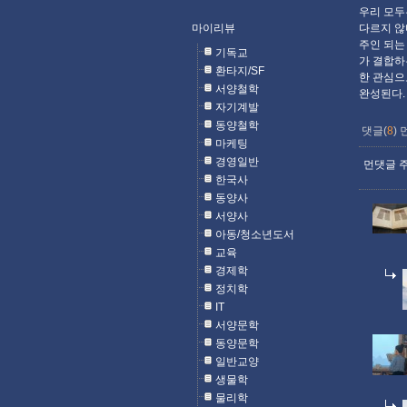
우리 모두
마이리뷰
다르지 않
주인 되는
기독교
가 결합하
환타지/SF
한 관심으
서양철학
완성된다. _
자기계발
동양철학
댓글(
8
)
마케팅
경영일반
먼댓글 주
한국사
동양사
서양사
아동/청소년도서
교육
경제학
정치학
IT
서양문학
동양문학
일반교양
생물학
물리학