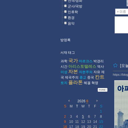
연극/영화
군사/국방
인류학
환경
음악
방명록
서재 태그
국가
과학
마르크스
박경리
[오
아리스토텔레스
시간
역사
자본
이성
자본주의
자유
제
https://blo
칸트
국
제국주의
종교
중국
플라톤
토지
헤겔
혁명
2026
8
S
M
T
W
T
F
S
1
2
3
4
5
6
7
8
9
10
11
12
13
14
15
16
17
18
19
20
21
22