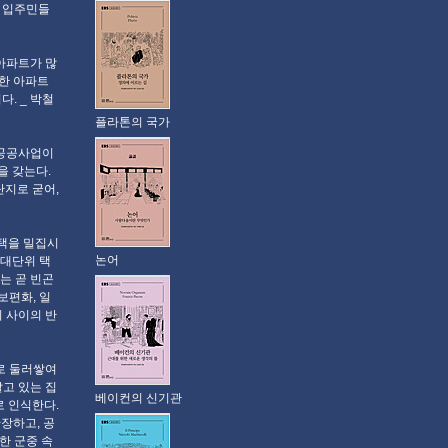
것은 입주민들
아파트가 많
공급한 아파트
다. _ 박철
플라톤의 국가
 공공사업이
을 갖는다.
단지로 굳어,
주택을 밀집시
논어
 대단위 택
는 곧 빈곤
보편화, 일
 사이의 반
로 둘러쌓여
고 있는 집
베이컨의 신기관
로 인식한다.
장하고, 공
한 군중 속