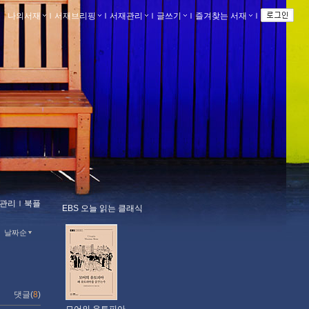
나의서재
ｌ
서재브리핑
ｌ
서재관리
ｌ
글쓰기
ｌ
즐겨찾는 서재
ｌ
관리
ｌ
북플
EBS 오늘 읽는 클래식
날짜순
댓글(
8
)