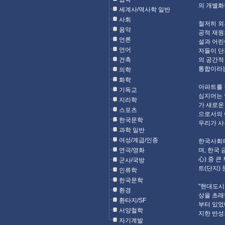
의 개별화
세계사/역사학 일반
사회
철저히 외
음악
공적 재원
언론
설과 어린
언어
자들이 단
건축
의 공간적
통합이라는 
의학
화학
아파트를 
기독교
심지어는 
지리학
가 새로운
스포츠
으로서의 
한국문학
우리가 사는
과학 일반
여성/계급/인종
한국사회에
연극/영화
며, 한국
心) 중 
군사/국방
트(단지)
인류학
한국문학
"현대도시
환경
상을 초래
환타지/SF
부터 있었
서양철학
지한 반성의
자기계발