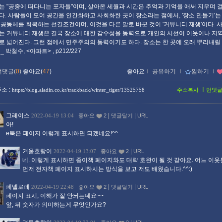
는 "공중에 떠다니는 포자들"이며, 살아온 세월과 시간은 추억과 기억을 애써 지우며 
다. 사람들이 모여 공간을 인간화하고 사회화한 곳이 장소라는 점에서, '장소 만들기'는
 공동체를 회복하는 선결조건이며, 이것을 다른 말로 바꾼 것이 '커뮤니티 재생'이다. 
는 커뮤니티 재생은 결국 장소에 대한 감수성을 동력으로 개인의 시선이 이웃이나 지
로 넓어진다. 그런 점에서 민주주의의 동력이기도 하다. 장소는 한 곳에 오래 뿌리내릴
 박철수, <아파트> , p212/227
먼댓글(
0
)
좋아요(
47
)
좋아요
ｌ
공유하기
ｌ
찜하기
ｌ
소 :
ㅣ
https://blog.aladin.co.kr/trackback/winter_tiger/13525758
주소복사
먼댓
그레이스
|
|
2022-04-19 13:04
좋아요
2
댓글달기
URL
아!
e북은 페이지 이렇게 표시하면 되겠네요!^^
겨울호랑이
|
2022-04-19 13:07
좋아요
2
URL
네. 이렇게 표시하면 종이책 페이지와도 대략 호완이 될 것 같아요. 어느 이
먼저 전자책 페이지 표시하시는 방식을 보고 저도 배웠습니다.^^:)
페넬로페
|
|
2022-04-19 22:48
좋아요
2
댓글달기
URL
페이지 표시, 이해가 잘 안되는데요~~
앞, 뒤 숫자가 의미하는게 무엇인가요?