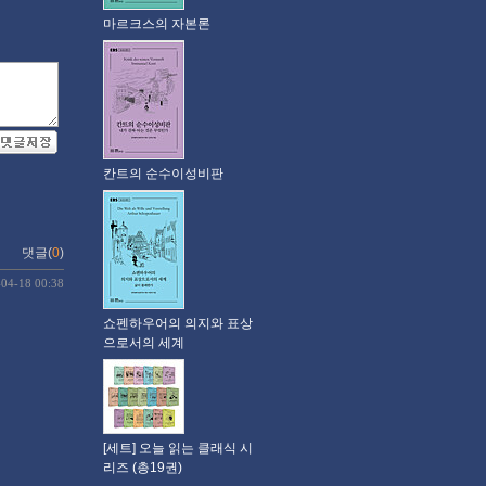
마르크스의 자본론
칸트의 순수이성비판
댓글(
0
)
-04-18 00:38
쇼펜하우어의 의지와 표상
으로서의 세계
[세트] 오늘 읽는 클래식 시
리즈 (총19권)