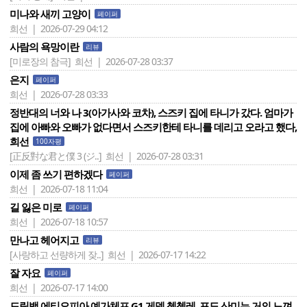
미나와 새끼 고양이
페이퍼
희선 | 2026-07-29 04:12
사람의 욕망이란
리뷰
[미로장의 참극]
희선 | 2026-07-28 03:37
은지
페이퍼
희선 | 2026-07-28 03:33
정반대의 너와 나 3(아가사와 코차), 스즈키 집에 타니가 갔다. 엄마가
집에 아빠와 오빠가 없다면서 스즈키한테 타니를 데리고 오라고 했다,
희선
100자평
[正反對な君と僕 3 (ジ..]
희선 | 2026-07-28 03:31
이제 좀 쓰기 편하겠다
페이퍼
희선 | 2026-07-18 11:04
길 잃은 미로
페이퍼
희선 | 2026-07-18 10:57
만나고 헤어지고
리뷰
[사랑하고 선량하게 잦..]
희선 | 2026-07-17 14:22
잘 자요
페이퍼
희선 | 2026-07-17 14:00
드립백 에티오피아 예가체프 G1 게뎁 첼첼레, 포도 산미는 거의 느껴