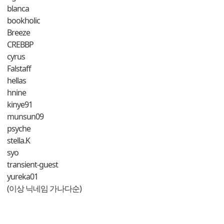
blanca
bookholic
Breeze
CREBBP
cyrus
Falstaff
hellas
hnine
kinye91
munsun09
psyche
stella.K
syo
transient-guest
yureka01
(이상 닉네임 가나다순)