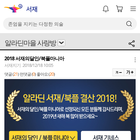
알라딘마을 사랑방
2018 서재의달인/북플마니아
메뉴
서재지기 2018/12/18 10:05
21
0
20
댓글 (
)
먼댓글 (
)
좋아요 (
)