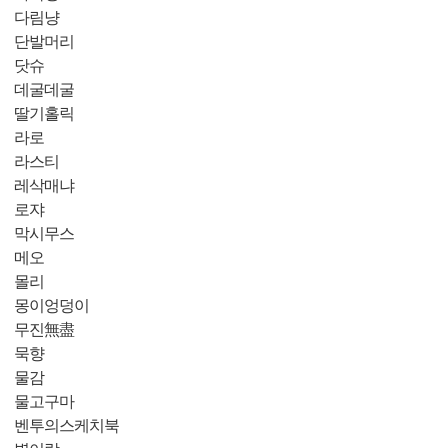
다림냥
단발머리
닷슈
데굴데굴
딸기홀릭
라로
라스티
레삭매냐
로쟈
막시무스
메오
몰리
몽이엉덩이
무진無盡
묵향
물감
물고구마
벤투의스케치북