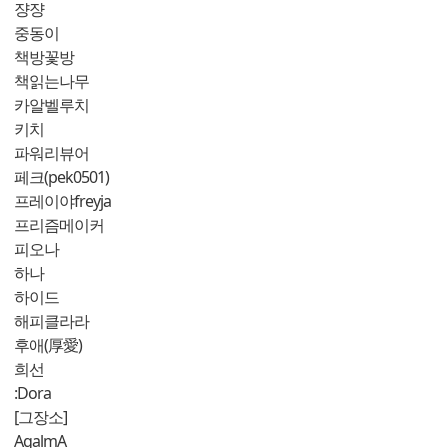
쟝쟝
중동이
책방꽃방
책읽는나무
카알벨루치
키치
파워리뷰어
페크(pek0501)
프레이야freyja
프리즘메이커
피오나
하나
하이드
해피클라라
후애(厚愛)
희선
:Dora
[그장소]
AgalmA