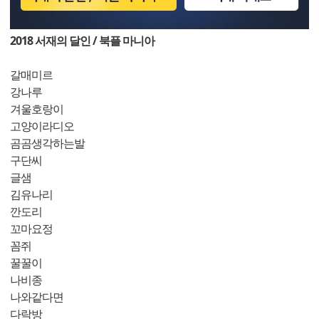
2018 서재의 달인 / 북플 마니아
갈매미르
강나루
겨울호랑이
고양이라디오
곰곰생각하는발
구단씨
글샘
김유나리
깐도리
꼬마요정
꼼쥐
꿀꿀이
나비종
나와같다면
다락방