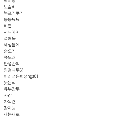
별이랑
보슬비
북프리쿠키
붕붕툐툐
비연
서니데이
설해목
세상틈에
순오기
숲노래
안녕반짝
양철나무꾼
어리석은백성ngs01
웃는식
유부만두
자강
자목련
잠자냥
재는재로