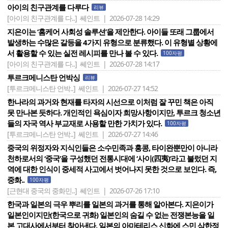
아이의 친구관계를 다루다
리뷰
[아이의 친구관계를 다..]
쎄인트 | 2026-07-28 14:29
지은이는 ‘홈케어 사회성 솔루션’을 제안한다. 아이들 또래 그룹에서
발생하는 수많은 갈등을 4가지 유형으로 분류했다. 이 유형별 상황에
서 활용할 수 있는 실전 레시피를 만나 볼 수 있다.
100자평
[아이의 친구관계를 다..]
쎄인트 | 2026-07-28 14:17
투르크메니스탄 언박싱
리뷰
[투르크메니스탄 언박..]
쎄인트 | 2026-07-27 14:52
한나라의 과거와 현재를 타자의 시선으로 이처럼 잘 꾸민 책은 아직
못 만나본 듯하다. 개인적인 욕심이자 희망사항이지만, 투르크 청소년
들의 자국 역사 부교재로 사용할 만한 가치가 있다.
100자평
[투르크메니스탄 언박..]
쎄인트 | 2026-07-27 14:46
중국의 위정자와 지식인들은 소수민족과 홍콩, 타이완뿐만이 아니라
천하로서의 ‘중국’을 구성했던 전통시대에 ‘사이(四夷)’라고 불렀던 지
역에 대한 인식이 중세적 사고에서 벗어나지 못한 것으로 보인다. 즉,
중화..
100자평
[근현대 중국의 중화민..]
쎄인트 | 2026-07-26 17:10
한국과 일본의 극우 뿌리를 일본의 과거를 통해 알아본다. 지은이가
일본인이지만(한국으로 귀화) 일본인의 숨길 수 없는 전쟁본능을 일
본 고대사에서부터 찾아낸다. 일본의 아마테리스 신화에 스민 삼한정