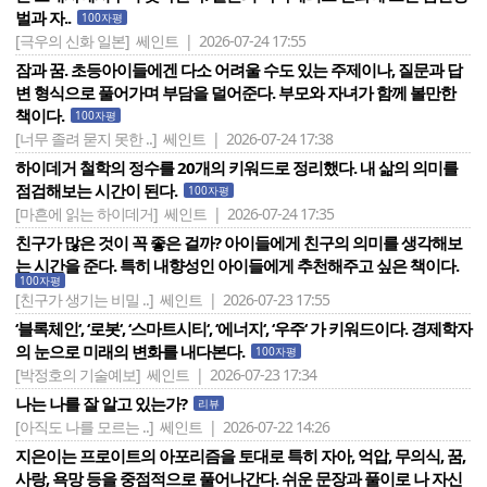
벌과 자..
100자평
[극우의 신화 일본]
쎄인트 | 2026-07-24 17:55
잠과 꿈. 초등아이들에겐 다소 어려울 수도 있는 주제이나, 질문과 답
변 형식으로 풀어가며 부담을 덜어준다. 부모와 자녀가 함께 볼만한
책이다.
100자평
[너무 졸려 묻지 못한 ..]
쎄인트 | 2026-07-24 17:38
하이데거 철학의 정수를 20개의 키워드로 정리했다. 내 삶의 의미를
점검해보는 시간이 된다.
100자평
[마흔에 읽는 하이데거]
쎄인트 | 2026-07-24 17:35
친구가 많은 것이 꼭 좋은 걸까? 아이들에게 친구의 의미를 생각해보
는 시간을 준다. 특히 내향성인 아이들에게 추천해주고 싶은 책이다.
100자평
[친구가 생기는 비밀 ..]
쎄인트 | 2026-07-23 17:55
‘블록체인‘, ‘로봇‘, ‘스마트시티‘, ‘에너지‘, ‘우주‘ 가 키워드이다. 경제학자
의 눈으로 미래의 변화를 내다본다.
100자평
[박정호의 기술예보]
쎄인트 | 2026-07-23 17:34
나는 나를 잘 알고 있는가?
리뷰
[아직도 나를 모르는 ..]
쎄인트 | 2026-07-22 14:26
지은이는 프로이트의 아포리즘을 토대로 특히 자아, 억압, 무의식, 꿈,
사랑, 욕망 등을 중점적으로 풀어나간다. 쉬운 문장과 풀이로 나 자신