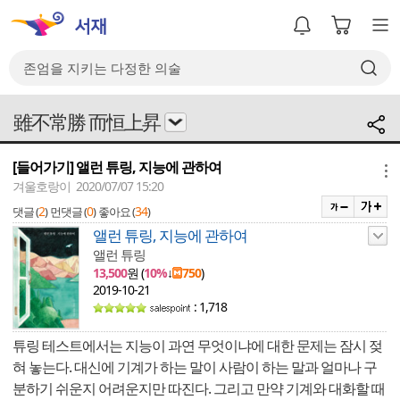
雖不常勝 而恒上昇
[들어가기] 앨런 튜링, 지능에 관하여
메뉴
겨울호랑이 2020/07/07 15:20
2
0
34
댓글 (
)
먼댓글 (
)
좋아요 (
)
앨런 튜링, 지능에 관하여
앨런 튜링
13,500
원 (
10%
↓
750
)
2019-10-21
: 1,718
튜링 테스트에서는 지능이 과연 무엇이냐에 대한 문제는 잠시 젖
혀 놓는다. 대신에 기계가 하는 말이 사람이 하는 말과 얼마나 구
분하기 쉬운지 어려운지만 따진다. 그리고 만약 기계와 대화할 때