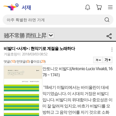
雖不常勝 而恒上昇
비발디 <사계> : 현악기로 계절을 노래하다
메뉴
겨울호랑이 2018/03/03 08:52
10
0
29
댓글 (
)
먼댓글 (
)
좋아요 (
)
안토니오 비발디(Antonio Lucio Vivaldi, 16
78 ~ 1741)
'18세기 이탈리에서는 바이올린이 대세
악기였습니다. 이 시대의 거장은 비발디
입니다. 비발디의 위대함이나 중요성은 이
미 잘 알려져 있지요. 바흐가 비발디를 모
방하고 그 음악 언어를 자기 것으로 소화