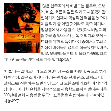
'많은 협주곡에서 비발드는 플루트, 오보
에, 바순, 호른과 같은 악기도 사용했지만
현악기가 언제나 핵심적인 역할을 했으며,
이들 악기 중 어떤 것이라도 독주 악기나
앙상블에서 사용될 수 있었다.... 비발디의
협주곡 중 약 350개는 독주 악기와 오케스
트라를 위한 작품이다. 이 중에서 3분의 2
이상이 바이올린용으로 작곡됐지만, 바순,
첼로, 오베에, 플루트, 비올라 다모레, 리코
더나 만돌린을 위한 곡도 다수 있다.(p458)'
'비발디는 알비노니가 도입한 3악장 구조를 따랐다. 즉 도입부의
빠른 악장, 같은 조이거나 가까운 관계조(관계 단조, 딸림조, 버금
딸림조)로 진행하는 느린 악장 그리고 으뜸조에 기초한 마지막 악
장이다... 이러한 유형을 지속적으로 사용함으로써 비발디는 다음
300년에 걸쳐 사용될 협주곡의 표준형을 확립하는 데 기여하였
다.(p459)'