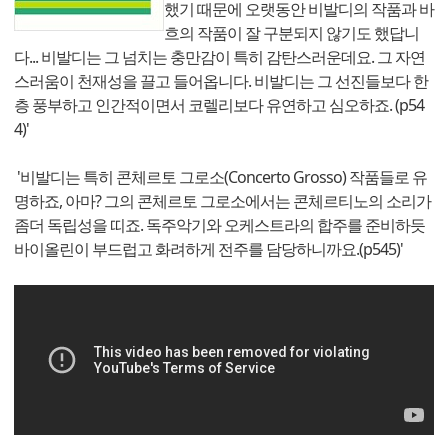
했기 때문에 오랫동안 비발디의 작품과 바
흐의 작품이 잘 구분되지 않기도 했답니
다... 비발디는 그 넘치는 충만감이 특히 감탄스러운데요. 그 자연
스러움이 천재성을 끌고 들어옵니다. 비발디는 그 선진들보다 한
층 풍부하고 인간적이면서 코렐리보다 유연하고 심오하죠. (p54
4)'
'비발디는 특히 콘체르토 그로소(Concerto Grosso) 작품들로 유
명하죠, 아마? 그의 콘체르토 그로소에서는 콘체르티노의 소리가
좀더 독립성을 띠죠. 독주악기와 오케스트라의 합주를 준비하듯
바이올린이 부드럽고 화려하게 전주를 담당하니까요.(p545)'