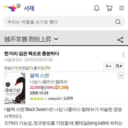
雖不常勝 而恒上昇
한 마리 검은 백조로 충분하다
메뉴
겨울호랑이 2016/12/20 07:29
10
1
39
댓글 (
)
먼댓글 (
)
좋아요 (
)
블랙 스완
나심 니콜라스 탈레브
22,500
원 (
10%
↓
1,250
)
2008-10-24
: 2,479
<블랙 스완 Black Swan>은 나심 니콜라스 탈레브가 저술한 경영
서적이다.
0.1%의 가능성, 정규분포를 가정할 때 롱테일(long tail)에 속하는