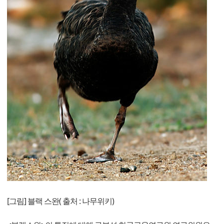
[그림] 블랙 스완( 출처 : 나무위키)