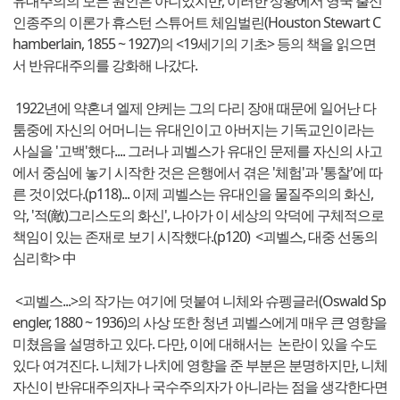
유대주의의 모든 원인은 아니었지만, 이러한 상황에서 영국 출신
인종주의 이론가 휴스턴 스튜어트 체임벌린(Houston Stewart C
hamberlain, 1855 ~ 1927)의 <19세기의 기초> 등의 책을 읽으면
서 반유대주의를 강화해 나갔다.
1922년에 약혼녀 엘제 얀케는 그의 다리 장애 때문에 일어난 다
툼중에 자신의 어머니는 유대인이고 아버지는 기독교인이라는
사실을 '고백'했다.... 그러나 괴벨스가 유대인 문제를 자신의 사고
에서 중심에 놓기 시작한 것은 은행에서 겪은 '체험'과 '통찰'에 따
른 것이었다.(p118)... 이제 괴벨스는 유대인을 물질주의의 화신,
악, '적(敵)그리스도의 화신', 나아가 이 세상의 악덕에 구체적으로
책임이 있는 존재로 보기 시작했다.(p120) <괴벨스, 대중 선동의
심리학> 中
<괴벨스...>의 작가는 여기에 덧붙여 니체와 슈펭글러(Oswald Sp
engler, 1880 ~ 1936)의 사상 또한 청년 괴벨스에게 매우 큰 영향을
미쳤음을 설명하고 있다. 다만, 이에 대해서는 논란이 있을 수도
있다 여겨진다. 니체가 나치에 영향을 준 부분은 분명하지만, 니체
자신이 반유대주의자나 국수주의자가 아니라는 점을 생각한다면