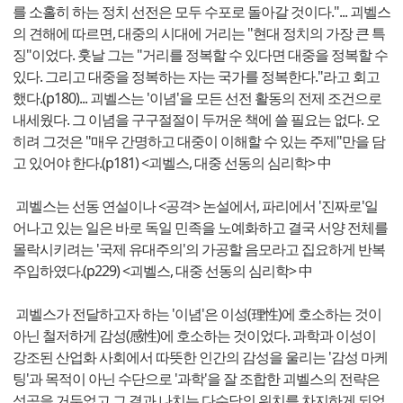
를 소홀히 하는 정치 선전은 모두 수포로 돌아갈 것이다."... 괴벨스
의 견해에 따르면, 대중의 시대에 거리는 "현대 정치의 가장 큰 특
징"이었다. 훗날 그는 "거리를 정복할 수 있다면 대중을 정복할 수
있다. 그리고 대중을 정복하는 자는 국가를 정복한다."라고 회고
했다.(p180)... 괴벨스는 '이념'을 모든 선전 활동의 전제 조건으로
내세웠다. 그 이념을 구구절절이 두꺼운 책에 쓸 필요는 없다. 오
히려 그것은 "매우 간명하고 대중이 이해할 수 있는 주제"만을 담
고 있어야 한다.(p181) <괴벨스, 대중 선동의 심리학> 中
괴벨스는 선동 연설이나 <공격> 논설에서, 파리에서 '진짜로'일
어나고 있는 일은 바로 독일 민족을 노예화하고 결국 서양 전체를
몰락시키려는 '국제 유대주의'의 가공할 음모라고 집요하게 반복
주입하였다.(p229) <괴벨스, 대중 선동의 심리학> 中
괴벨스가 전달하고자 하는 '이념'은 이성(理性)에 호소하는 것이
아닌 철저하게 감성(感性)에 호소하는 것이었다. 과학과 이성이
강조된 산업화 사회에서 따뜻한 인간의 감성을 울리는 '감성 마케
팅'과 목적이 아닌 수단으로 '과학'을 잘 조합한 괴벨스의 전략은
성공을 거두었고 그 결과 나치는 다수당의 위치를 차지하게 되었