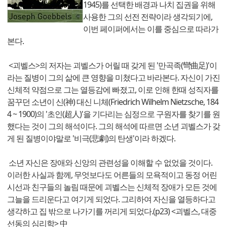
1945)를 선택한 배경과 나치 집권을 위해
사용한 그의 선전 전략이라 생각되기에,
이번 페이퍼에서는 이를 중심으로 따라가
본다.
<괴벨스>의 저자는 괴벨스가 어릴 때 갖게 된 '만곡족(彎曲足)'이
라는 질병이 그의 삶에 큰 영향을 미쳤다고 바라본다. 자신이 가진
신체적 약점으로 그는 열등감에 빠졌고, 이로 인해 한때 성직자를
꿈꾸던 소년이 신(神) 대신 니체(Friedrich Wilhelm Nietzsche, 184
4 ~ 1900)의 '초인(超人)'을 기다리는 심정으로 구원자를 찾기를 원
했다는 것이 그의 해석이다. 그의 해석에 따르면 소년 괴벨스가 갖
게 된 질병이야말로 '비극(悲劇)의 탄생'이라 하겠다.
소년 자신은 장애와 신앙의 관련성을 이해할 수 없었을 것이다.
이러한 사실과 함께, 무엇보다도 어른들의 모욕적이고 동정 어린
시선과 친구들의 놀림 때문에 괴벨스는 신체적 장애가 모든 것에
그늘을 드리운다고 여기게 되었다. 그리하여 자신을 열등하다고
생각하고 집 밖으로 나가기를 꺼리게 되었다.(p23) <괴벨스, 대중
선동의 심리학> 中