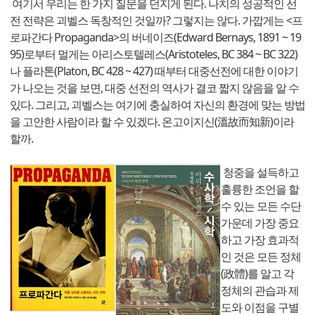
여기서 우리는 한 가지 질문을 던지게 된다. 나치의 성공적인 선
전 전략은 괴벨스 독창적인 것일까? 그렇지는 않다. 가깝게는 <프
로파간다 Propaganda>의 버네이즈(Edward Bernays, 1891 ~ 19
95)로부터 멀게는 아리스토텔레스(Aristoteles, BC 384 ~ BC 322)
나 플라톤(Platon, BC 428 ~ 427) 때부터 대중선전에 대한 이야기
가 나오는 것을 보면, 대중 선전의 역사가 결코 짧지 않음을 알 수
있다. 그리고, 괴벨스는 여기에 충실하여 자신의 환경에 맞는 방법
을 고안한 사람이라 할 수 있겠다. 온고이지신(溫故而知新)이라
할까.
청중을 설득하고
훌륭한 조언을 할
수 있는 모든 수단
가운데 가장 중요
하고 가장 효과적
인 것은 모든 정체
(政體)를 알고 각
정체의 관습과 제
도와 이점을 구별