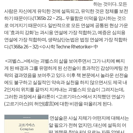
하는 것이다. 모든
사람은 자신에게 유익한 것에 설득되고, 유익한 것은 정체를 보전
하기 때문이다.(1365b 22 ~ 25)... 우월함은 미덕을 암시하는 것으
로 여겨지기 때문이다. 일반적으로 모든 연설에 공통된 현상 가운
데 '효과의 강화'는 과시용 연설에 가장 적합하고, 예증은 심의용
연설에 가장 적합하며, 생략삼단논법은 법정 연설에 가장 적합하
다.(1368a 26 ~ 32) <수사학 Techne Rhetorike> 中
<괴벨스...>에서는 괴벨스의 삶을 보여주면서 그가 나치에 빠지
게 된 배경과 그를 유명하게 된 선전술이 효과적인 감성마케팅 전
략의 결과였음을 보여주고 있다. 이후 책 본문에서 놀라운 선전술
에도 불구하고 실질적인 약속과 실천을 하지 않으면서도 제국 내
2인자의 위치를 끝까지 지켜내는 괴벨스의 모습이 그려지는데,
그러한 과정에서 플라톤이 <고르기아스>에서 지적했던 연설가
(고르기아스)의 허언(虛言)에 대한 비판을 떠올리게 된다.
연설술은 사실 자체가 어떤지에 대해서는
알 필요가 전혀 없지만, 대신에 설득의 어
떤 계책을 찾아내어 모르는 자들 앞에서