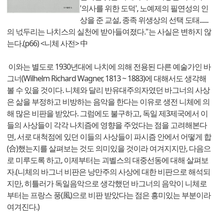
'의사를 위한 도덕', 노예제의 필연성의 인
상을 준 교설, 종족 위생상의 선택 도태......
의 넋두리는 나치스의 실천에 받아들여졌다."는 사실은 변하지 않
는다.(p66) <니체 사전> 中
이와는 별도로 1930년대에 나치에 의해 전용된 다른 예술가인 바
그너(Wilhelm Richard Wagner, 1813 ~ 1883)에 대해서도 생각해
볼 수 있을 것이다. 니체와 달리 반유대주의자였던 바그너의 사상
은 삶을 부정하고 비방하는 음악을 한다는 이유로 생전 니체에 의
해 많은 비판을 받았다. 그럼에도 불구하고, 독일 제3제국에서 이
들의 사상들이 각각 나치즘에 영향을 주었다는 점을 고려해본다
면, 서로 대척점에 있던 이들의 사상들이 파시즘 안에서 어떻게 합
(合)했는지를 살펴보는 것도 의미있을 것이라 여겨지지만, 다음으
로 미루도록 하고, 이제부터는 괴벨스의 대중선동에 대해 살펴보
자.(니체의 바그너 비판은 낭만주의 사상에 대한 비판으로 해석되
지만, 히틀러가 독일음악으로 생각했던 바그너의 음악이 니체로
부터는 프랑스 풍(風)으로 비판 받았다는 점은 흥미있는 부분이라
여겨진다.)