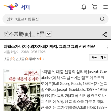
雖不常勝 而恒上昇
괴벨스가 나치주의자가 되기까지. 그리고 그의 선전 전략
메뉴
겨울호랑이 2018/10/06 17:26
19
0
41
댓글 (
)
먼댓글 (
)
좋아요 (
)
<괴벨스, 대중 선동의 심리학 Joseph Goe
bbels>(이하 <괴벨스>)는 랄프 게오르크
로이트(Ralf Georg Reuth, 1592 ~ )가 쓴 괴
벨스(Paul Joseph Goebbels, 1897 ~ 1945)
평전이다. 독일 제3제국 선전장관으로 나
치 선전에 앞장선 괴벨스를 다룬 이 책의
큰 줄기는 그가 히틀러(Adolf Hitler, 1889 ~