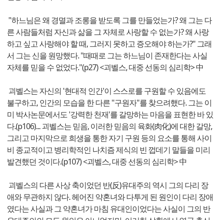
"하느님은 왜 경멸과 조롱을 받도록 그를 만들었는가? 왜 그는 다
른 사람들처럼 자신과 삶을 그 자체로 사랑할 수 없는가? 왜 사랑
하고 싶고 사랑해야 할 때, 그러지 못하고 증오해야 하는가?" 그래
서 그는 신을 원망했다. "때때로 그는 하느님이 존재한다는 사실
자체를 믿을 수 없었다."(p27) <괴벨스, 대중 선동의 심리학> 中
괴벨스는 자신의 '현대적 인간'이 스스로를 구원할 수 있음에도
불구하고, 인간의 모습을 한 다른 "구원자"를 찾으려했다. 그는 이
미 박사논문에서도 '강력한 천재'를 갈망하는 마음을 표현한 바 있
다.(p106)... 괴벨스는 믿음, 이러한 믿음의 육화(肉化)에 대한 갈망,
그리고 마지막으로 희생을 통한 자기 구원 등의 요소를 통해 사이
비 종교적이고 병리학적인 나치즘 제식의 빈 껍데기 말들을 미리
발견했던 것이다.(p107) <괴벨스, 대중 선동의 심리학> 中
괴벨스의 다른 사상 축이었던 반(反)유대주의 역시 그의 다리 장
애와 무관하지 않다. 헤어진 약혼녀와 다투게 된 원인이 다리 장애
였다는 사실과 그 약혼녀가 마침 유대인이었다는 사실이 그의 반