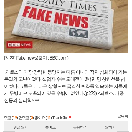
[사진] Fake news(출처 : BBC.com)
괴벨스의 가장 강력한 동맹자는 다름 아니라 점차 심화되어 가는
독일의 고난이었다. 실업자 수는 오래전에 3백만 명 상한선을 넘
어섰다. 그들은 더 나은 상황으로 급격한 변화를 약속하는 자들에
게 무방비로 노출되어 있을 수밖에 없었다.(p279) <괴벨스, 대중
선동의 심리학> 中
글목록
19
0
41
댓글 (
)
먼댓글 (
)
좋아요 (
)
ThanksTo
댓글쓰기
좋아요
공유하기
찜하기