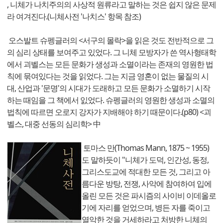
, 니체가 나치주의의 사상적 원류라고 말하는 것은 쉽지 않은 문제
라 여겨진다.(니체사전 '나치스' 항목 참조)
오스발트 슈펭글러의 <서구의 몰락>을 읽은 것도 전반적으로 그
의 심리 상태를 보여주고 있었다. 그 니체 모방자가 쓴 역사형태학
에서 괴벨스는 모든 문화가 생성과 소멸이라는 존재의 영원한 법
칙에 묶여있다는 것을 읽었다. 그는 지금 영혼이 없는 물질의 시
대, 산업과 '문명'의 시대가 도래하고 모든 문화가 소멸하기 시작
하는 때임을 그 책에서 잀었다. 슈펭글러의 영원한 생성과 소멸의
법칙에 따르면 오로지 강자가 지배해야 하기 때문이다.(p80) <괴
벨스, 대중 선동의 심리학> 中
토마스 만(Thomas Mann, 1875 ~ 1955)
도 말하듯이 "니체가 도덕, 인간성, 동정,
그리스도교에 적대한 모든 것, 그리고 아
름다운 방탕, 전쟁, 사악에 참여하여 입에
올린 모든 것은 파시즘의 사이비 이데올로
기에 자리를 얻었으며, 병든 자를 죽이고
열악한 것을 거세하라고 처방한 니체의