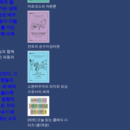
을 때의 열
마르크스의 자본론
나가는 상태
동은 매우
파동이 거듭
기를 가진
합해 이루
칸트의 순수이성비판
림과 함께
한 파동의
인다. 그
n 항들의
, 세 배처
쇼펜하우어의 의지와 표상
으로서의 세계
는 물리학
떤 음향의
들은 각각
내기 때
내는 소리
[세트] 오늘 읽는 클래식 시
리즈 (총19권)