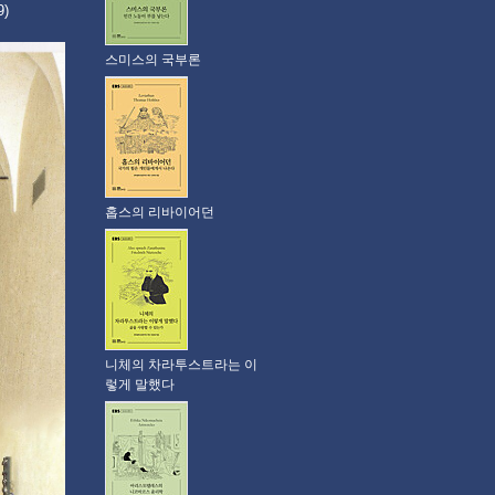
9)
스미스의 국부론
홉스의 리바이어던
니체의 차라투스트라는 이
렇게 말했다