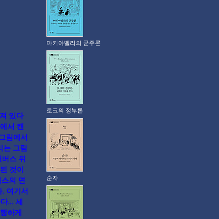
마키아벨리의 군주론
로크의 정부론
져 있다
에서 캔
 그림에서
정리는 그림
캔버스 위
 된 것이
순자
버스의 면
. 여기서
... 세
평행하게