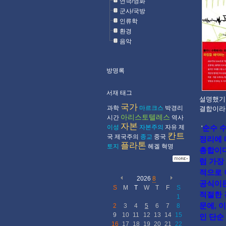
연극/영화
군사/국방
인류학
환경
음악
방명록
서재 태그
설명했기 
국가
과학
마르크스
박경리
결합이라
아리스토텔레스
시간
역사
자본
이성
자본주의
자유
제
순수 
'
칸트
국
제국주의
종교
중국
정리에 
플라톤
토지
헤겔
혁명
총합이다
럼 가장
적으로 
2026
8
공식이든
S
M
T
W
T
F
S
적절한 
1
문에, 
2
3
4
5
6
7
8
9
10
11
12
13
14
15
인 단순
16
17
18
19
20
21
22