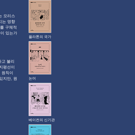
e>는 모리스
미치는 영향
가를 구체적
련이 있는가
플라톤의 국가
라고 불리
 지평선이
도 원칙이
논어
있지만, 원
베이컨의 신기관