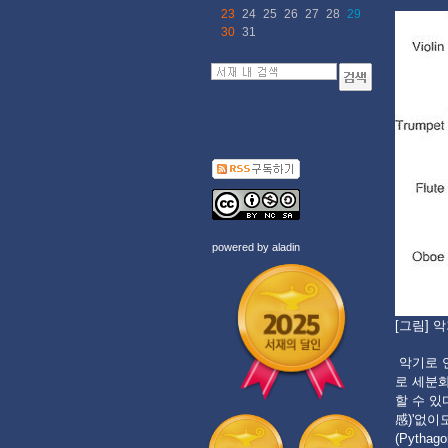
23
24
25
26
27
28
29
30
31
powered by
aladin
[그림] 악기
악기로 연
로 세분화
할 수 있다
感)'없이
(Pythag