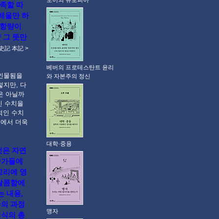
모어의 유토피아
 족할 따
 배울만 하
 항량이
 그 뜻만
史記 本記 >
베버의 프로테스탄트 윤리
 인물됨을
와 자본주의 정신
렇지만, 다
은 아닐까
인 수치을
적인 수치
명에서 더욱
대학·중용
것은 자연
술가들에
교리에 영
 달콤함에
 내용,
사의 과정
맹자
지식의 총