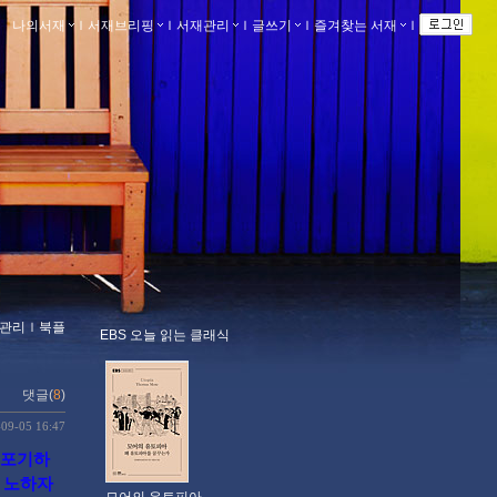
나의서재
ｌ
서재브리핑
ｌ
서재관리
ｌ
글쓰기
ｌ
즐겨찾는 서재
ｌ
관리
ｌ
북플
EBS 오늘 읽는 클래식
댓글(
8
)
-09-05 16:47
 포기하
이 노하자