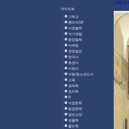
그려야 
마이리뷰
기독교
환타지/SF
서양철학
자기계발
동양철학
마케팅
경영일반
한국사
동양사
서양사
아동/청소년도서
교육
경제학
정치학
IT
서양문학
동양문학
일반교양
생물학
물리학