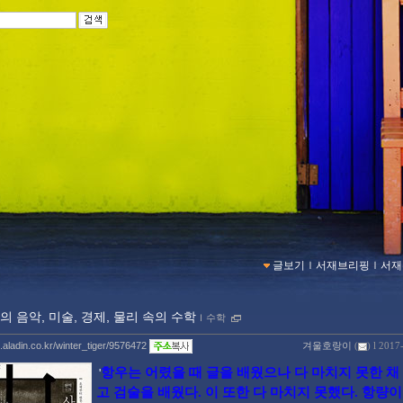
글보기
ｌ
서재브리핑
ｌ
서재
의 음악, 미술, 경제, 물리 속의 수학
ｌ
수학
g.aladin.co.kr/winter_tiger/9576472
겨울호랑이
(
) l 2017
항우는 어렸을 때 글을 배웠으나 다 마치지 못한 채
'
고 검술을 배웠다. 이 또한 다 마치지 못했다. 항량