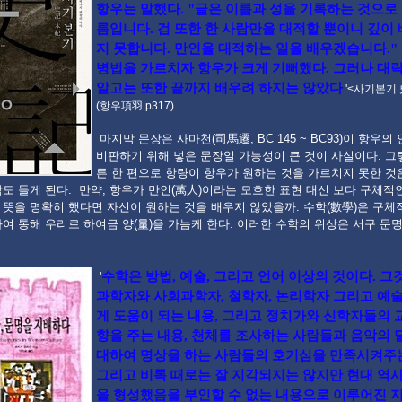
항우는 말했다. "글은 이름과 성을 기록하는 것으로
름입니다. 검 또한 한 사람만을 대적할 뿐이니 깊이
지 못합니다. 만인을 대적하는 일을 배우겠습니다."
병법을 가르치자 항우가 크게 기뻐했다. 그러나 대략
알고는 또한 끝까지 배우려 하지는 않았다
.
'<사기본기 
(항우項羽 p317)
마지막 문장은 사마천(司馬遷, BC 145 ~ BC93)이 항우의
비판하기 위해 넣은 문장일 가능성이 큰 것이 사실이다. 그
른 한 편으로 항량이 항우가 원하는 것을 가르치지 못한 것
도 들게 된다. 만약, 항우가 만인(萬人)이라는 모호한 표현 대신 보다 구체적
뜻을 명확히 했다면 자신이 원하는 것을 배우지 않았을까. 수학(數學)은 구체
여 통해 우리로 하여금 양(量)을 가늠케 한다. 이러한 수학의 위상은 서구 문
수학은 방법, 예술, 그리고 언어 이상의 것이다. 그
'
과학자와 사회과학자, 철학자, 논리학자 그리고 예
게 도움이 되는 내용, 그리고 정치가와 신학자들의 
향을 주는 내용, 천체를 조사하는 사람들과 음악의
대하여 명상을 하는 사람들의 호기심을 만족시켜주는
그리고 비록 때로는 잘 지각되지는 않지만 현대 역
을 형성했음을 부인할 수 없는 내용으로 이루어진 