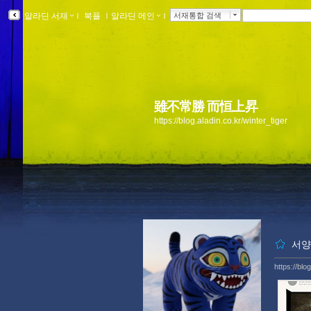
알라딘 서재
ｌ
북플
ｌ
알라딘 메인
ｌ
서재통합 검색
雖不常勝 而恒上昇
https://blog.aladin.co.kr/winter_tiger
서양
https://blo