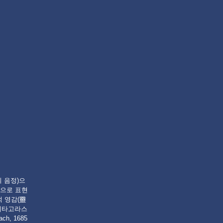
의 음정)으
적으로 표현
술적 영감(靈
 피타고라스
ch, 1685