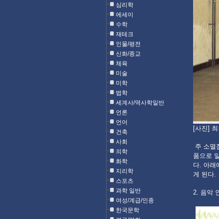
심리학
에세이
수학
재테크
인물/평전
신화/종교
체육
미술
미학
법학
세계사/역사학일반
언론
언어
[사진] 최후
건축
사회
주 소멸
의학
품으로 
화학
다. 아
지리학
게 된다.
스포츠
과학 일반
2. 음악
여성/계급/인종
한국문학