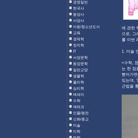
경영일반
한국사
동양사
서양사
아동/청소년도서
에 관한 
교육
으로, 그
경제학
를 이번
정치학
1. 미술
IT
서양문학
<수학, 
동양문학
는 한 점
일반교양
뻗어가면서
생물학
있는데, 
물리학
근법을 
심리학
에세이
수학
재테크
인물/평전
신화/종교
미술
미학
법학