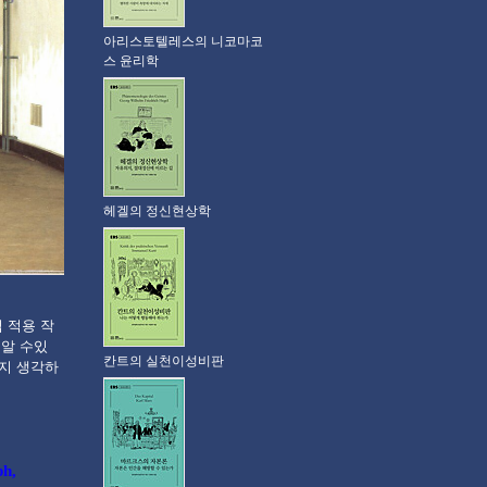
아리스토텔레스의 니코마코
스 윤리학
헤겔의 정신현상학
 적용 작
 알 수있
칸트의 실천이성비판
지 생각하
h,