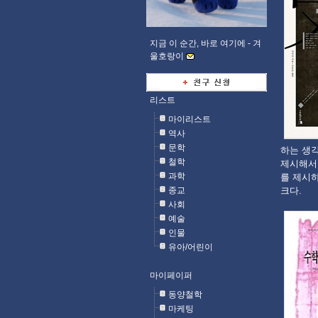
지금 이 순간, 바로 여기에 -
겨
울호랑이
리스트
마이리스트
역사
문학
하는 생각
철학
제시해서 
과학
를 제시하
종교
크다.
사회
예술
인물
유아/어린이
마이페이퍼
동양철학
마케팅