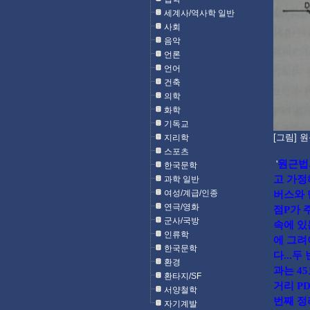
세계사/역사학 일반
사회
음악
언론
언어
건축
의학
화학
기독교
[그림] 
지리학
스포츠
원근법
'
한국문학
고 가정
과학 일반
여성/계급/인종
버스와 
연극/영화
점P가 
군사/국방
속에 있
인류학
에 그려야
한국문학
다...
환경
과는 4
환타지/SF
거리 P
서양철학
번째 정
자기계발