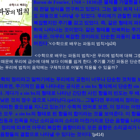
Baron de Fourier, 1768 ~ 1830)은 물체를 가열했
의 전달 방식을 연구하고 있었다. 그는 열이 퍼져 
도 파동으로 나타낼 수 있었다. 푸리에가 관찰한 파
복잡했지만 주기를 갖고 있었다. 즉, 같은 형태의 
하여 나타나는 것이었다. 같은 형태를 반복하는 주
파동은, 아무리 복잡한 것이라도 단순한 파동이 결
어진다
.'<수학으로 배우는 파동의 법칙>(p24)
<수학으로 배우는 파동의 법칙>은 푸리에 법칙에 대해 그
때문에 푸리에 급수에 대해 보다 이해를 쉽게 한다. 주기를 가진 파동은 단순
는 푸리에 법칙이 음악에는 구체적으로 어떻게 적용될 수 있을까?
수학의 정리라고 말하기에는 푸리에의 공헌이 너무나 단순한 것처럼 보
따르면, 주기적인 음을 나타내는 공식은 a sin bx 형식에서 단순한 si
. 게다가 a sin bx의 형태로 나타난 간단한 사인 항들의 빈도는 두 배
 낮은 것의 정수 곱으로 나타난다.(p413)... 그렇다면 푸리에의 정리
어떠한 중요성을 지니고 있는가? 수학적 언어로 보면, 이 정리는 어
 모두 a sin bx의 형태로 된 항들의 합이라는 것을 보여준다. 이 항
진동과 진폭을 지닌 소리굽쇠의 소리와 마찬가지로 단순 음향을 나타
이 정리에 따르면 아무리 복잡한 음향이라도 모든 음향은 소리굽쇠가 
 음향들의 결합으로 나타낼 수 있다는 것이다.
'(p414)