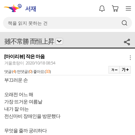
雖不常勝 而恒上昇
[마이리뷰] 작은 마음
메뉴
겨울호랑이 2020/10/18 08:54
4
0
33
댓글 (
)
먼댓글 (
)
좋아요 (
)
부끄러운 손
오래전 어느 해
가장 뜨거운 여름날
내가 잘 아는
전신마비 장애인을 방문했다
무엇을 줄까 궁리하다