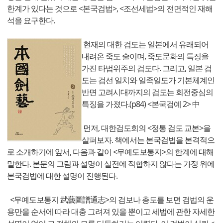
한계가 있다는 것으로 <본국검법>, <조선세법>의 전면적인 재해
석을 요구한다.
현재의 대한 검도는 일본에서 유래되어
내려온 죽도 술이며, 죽도문화의 특징을
가진 타법위주의 검도다. 그리고, 일본 검
도는 검선 일치와 일족일도가 기본체계인
반면 고려시대까지의 검도는 회전중심의
특징을 가졌다.(p84) <본국검예 2> 中
먼저, 대한검도회의 <정통 검도 교본>을
살펴보자. 책에서는 본국검법을 본격적으
로 소개하기에 앞서, 다음과 같이 <무예도보통지>의 한계에 대해
말한다. 본문의 그림과 설명이 실전에 적합하지 않다는 가정 위에
본국검법에 대한 설명이 진행된다.
<무예도보통지 武藝圖譜通志>의 검보나 총도를 보면 검법의 운
용만을 순서에 따라 대충 그려져 있을 뿐이고 세법에 관한 자세한