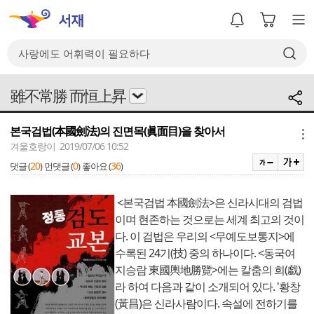
雖不常勝 而恒上昇
본국검법(本國劍法)의 진면목(眞面目)을 찾아서
메뉴
겨울호랑이 2019/07/06 10:52
20
0
36
댓글 (
)
먼댓글 (
)
좋아요 (
)
<본국검법 本國劍法>은 신라시대의 검법
이며 현존하는 것으로는 세계 최고의 것이
다. 이 검법은 우리의 <무예도보통지>에
수록된 24기(技) 중의 하나이다. <동국여
지승람 東國輿地勝覽>에는 칼춤의 희(戱)
라 하여 다음과 같이 소개되어 있다. '황창
(黃昌)은 신라사람이다. 속설에 전하기를