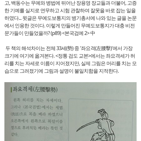
고, 백동수는 무예와 병법에 뒤어난 장용영 장교들과 더불어, 고증
한 기예를 실지로 연무하고 시험 관찰하여 잘못을 바로 잡는 일을
하였다... 윗글은 무예도보통지의 병기총서에 나와 있는 글을 논문
에서 인용한 것이다. 이렇게 만들어진 무예도보통지가 대충 비전
문가들이 만들었을까? (p89) <본국검예 2> 中
두 책의 해석차이는 전체 33세(勢) 중 '좌요격(左腰擊)'에서 가장
크기에 여기에 옮겨본다. <정통 검도 교본>에서는 좌요격세가 허
리를 치는 자세로 이름이 지어졌지만, 실제 그림은 머리를 치는 모
습으로 그려졌기에 그림과 설명이 불일치함을 지적한다.