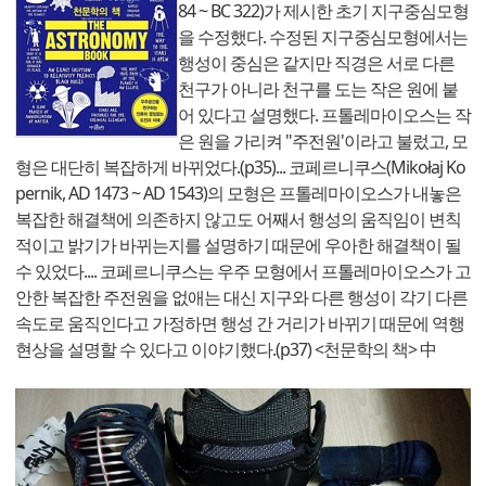
84 ~ BC 322)가 제시한 초기 지구중심모형
을 수정했다. 수정된 지구중심모형에서는
행성이 중심은 같지만 직경은 서로 다른
천구가 아니라 천구를 도는 작은 원에 붙
어 있다고 설명했다. 프톨레마이오스는 작
은 원을 가리켜 "주전원'이라고 불렀고, 모
형은 대단히 복잡하게 바뀌었다.(p35)... 코페르니쿠스(Mikołaj Ko
pernik, AD 1473 ~ AD 1543)의 모형은 프톨레마이오스가 내놓은
복잡한 해결책에 의존하지 않고도 어째서 행성의 움직임이 변칙
적이고 밝기가 바뀌는지를 설명하기 때문에 우아한 해결책이 될
수 있었다.... 코페르니쿠스는 우주 모형에서 프톨레마이오스가 고
안한 복잡한 주전원을 없애는 대신 지구와 다른 행성이 각기 다른
속도로 움직인다고 가정하면 행성 간 거리가 바뀌기 때문에 역행
현상을 설명할 수 있다고 이야기했다.(p37) <천문학의 책> 中