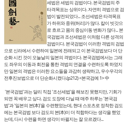
세법은 세법의 검법이다. 본국검법의 주
타격목표는 상위이다. 자연히 격법으로 검
법이 발전되었다... 조선세법은 타격목표
가 하위와 중위(허리)가 많다. 칼이 빗갓으
로 흐르고 몸의 중심이동 변화가 많다... 본
국검법과 조선세법은 이처럼 다른 성격의
검법이다. 본국검법이 이러한 격법의 검법
으로 신라에서 수련하여 일본에 전래되고 이 본국검법보다 더 단
순화 시킨 것이 오늘날의 일본의 격법이다. 본국검법에서는 그래
도 좌우의 이동과 회전을 통한 격법의 연결을 수련하도록 하였지
만 일본의 격법은 이러한 요소들을 과감히 생략하고, 우수우각의
전후진보법으로 더 단순화시켰다.(p212) <본국검예 1> 中
'본국검법'과는 달리 직접 '조선세법'을 해보진 못했지만, 기회가
되면 꼭 배우고 싶다. 검도 도장에 다닐 때 매주 하루는 '본국검
법'과 '일본의 본(本)'을 수련했었는데, 현대 스포츠로 정착한 검도
에는 본국검법 보다 검도의 본(本)이 더 적합하다는 생각을 했었
는데, 다시 수련을 하면 생각이 바뀔지는 잘 모르겠다...