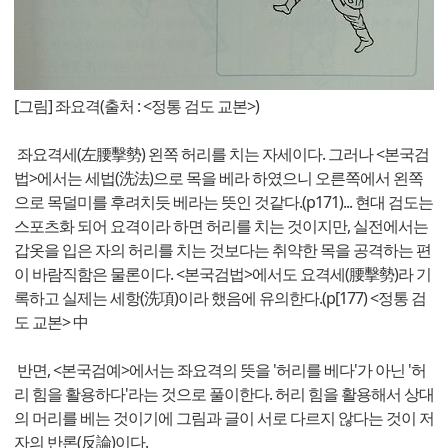
[그림] 좌요격(출처 : <정통 검도 교본>)
좌요격세(左腰擊勢) 왼쪽 허리를 치는 자세이다. 그러나 <본국검
법>에서는 세법(洗法)으로 목을 베라 하였으니 오른쪽에서 왼쪽
으로 목덜미를 후려치듯 베라는 뜻인 것같다.(p171)... 현대 검도는
스포츠화 되어 요격이라 하면 허리를 치는 것이지만, 실전에서는
갑옷을 입은 자의 허리를 치는 것보다는 취약한 목을 공격하는 편
이 바람직함은 물론이다. <본국검법>에서도 요격세(腰擊勢)라 기
록하고 실제는 세항(洗項)이라 했음에 유의한다.(p[177) <정통 검
도 교본> 中
반면, <본국검예>에서는 좌요격의 뜻을 '허리를 베다'가 아닌 '허
리 힘을 활용하다'라는 것으로 풀이한다. 허리 힘을 활용해서 상대
의 머리를 베는 것이기에 그림과 글이 서로 다르지 않다는 것이 저
자의 반론(反論)이다.