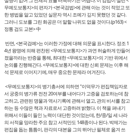
설명이 없어 그 전체의 묘를 터득하기는 어렵다. 이 검법이 실린 <
무예도보통지>의 편자가 <본국검법>에 관해 아는 것이 적었고 또
한 병법을 알고 있었던 실문자 역시 조예가 깊지 못했던 것 같다.
그러니 도보를 그린 화공은 더 말할 나위도 없을 것이다.(p163) <
정통 검도 교본> 中
반면, <본국검예>는 이러한 가정에 대해 의문을 표시한다. 정조 1
4년 왕명에 의해 편찬된 <무예도보통지>가 과연 허술하게 만들어
졌을까라는 반증을 통해, 최대한 <무예도보통지>의 기반 위에서
논의를 진행해간다. <무예도보통지>에 대한 신뢰 문제는 이후 해
석 문제로 이어지기에, 매우 중요한 문제라 여겨진다.
<무예도보통지>의 병기총서에 의하면 "이덕무가 편집책임자로
서 궁중의 병가류 전전 20여부를 내어다가 고증을 검토하는데 참
고하고, 관련된 명물과 역사기록에 관해서 열고, 관의 비서를 참고
하는 등 수많은 책과 자료로서 고증하려 밝혔다. 이 책을 펴내기
위해서 이들이 들인 노력이 대단한 것이었는데, 한/중/일 세 나라
의 서적을 망라한 주요 참고 서적만도 148종이나 된다. 박제가는
편집을 돕는 틈틈이, 판각의 대본을 그의 뛰어난 필체로 옮겨 쓰