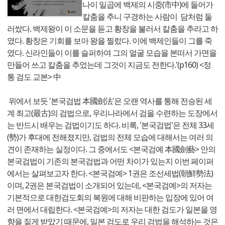
나이 일곱에 백제의 시중(市中)에 들어가
칼춤을 추니 구경하는 사람이 담처럼 둘
러쌌다. 백제왕이 이 소문을 듣고 황창을 불러서 칼춤을 추라고 하
였다. 황창은 기회를 보아 왕을 찔렀다. 이에 백제인들이 그를 죽
였다. 신라인들이 이를 슬퍼하여 그의 얼굴 모습을 본떠서 가면을
만들어 쓰고 칼춤을 추었는데 그것이 지금도 전한다.'(p160) <정
통 검도 교본> 中
위에서 보듯 '본국검법 本國劍法'은 오랜 역사를 통해 전승된 세
계 최고(最古)의 검법으로, 우리나라에서 검을 수련하는 도장에서
는 반드시 배우는 검법이기도 하다. 비록, '본국검법'은 전체 33세
(勢)가 후대에 전해졌지만, 검법의 전체 모습에 대해서는 여러 의
견이 존재하는 실정이다. 그 중에서도 <본국검예 本國劍藝> 안의
본국검법이 기존의 본국검법과 어떤 차이가 있는지 이번 페이퍼
에서는 살펴보고자 한다. <본국검예> 1권은 조선세법(朝鮮勢法)
이며, 2권은 본국검법이 소개되어 있는데, <본국검예>의 저자는
기본적으로 대한검도회의 복원에 대해 비판하는 입장에 있어 여
러 면에서 대립한다. <본국검예>의 저자는 대한 검도가 일본을 영
향을 짙게 받았기 때문에, 일본 검도로 우리 검법을 해석하는 것은