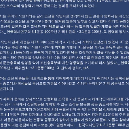
 추구하면서 조선인을 황국신민화하겠다는 계획을 갖고 있었다. 3.1운동의 결과는 조
던 조슈파의 영향력이 크게 줄어드는 결과를 초래하게 되었다.
시는 구미의 식민지와는 달리 조선을 식민지로 생각하지 않고 일본에 동화시킬 대상
극적으로는 조선을 오키나와나 훗카이도처럼 일본의 일부로 삼고자 했다. 이러한 동화
 조선에 일본과 같은 교육과 지방제도를 실시하는 등 일본의 법률과 제도를 식민지에서
._ 한국역사연구회 3.1운동 100주년 기획위원회, <3.1운동 100년 : 3. 권력과 정치>, 
의 식민지 관제 개정은 제1차 야마모토 내각 시기 식민지 개혁의 연장선에 있었다. 3.1
 내각은 추진 중이던 ‘식민지 개혁‘에 박차를 가했다. 3.1운동을 계기로 총독부 관제 
었지만 3.1운동이라는 민족적 저항이 없었다면 육군 조슈파의 반발을 억누를 수 없었을 
슈파는 타이완총독을 양보하는 대신 예비역이었던 사이토를 현역으로 복귀시켜 조선
 문관총독의 임명을 막아 조선총독부에 대한 영향력을 포기하려 하지 않았다._ 한
00주년 기획위원회, <3.1운동 100년 : 3. 권력과 정치>, p45
하는 조선 민중들은 네트워크를 통해 지배세력에 대항해 나갔다. 해외에서는 유학생을
 종교계와 학생들을 중심으로 저항을 이어나갔고, 이러한 움직임은 지역 공동체로 
번져갔다.
 계획과 준비는 상대적으로 정형화된 조직을 가진 종교계나 체계적인 네트워크를 가
다. 당시 국내에서 집단행동을 계획할 수 있는 조직을 보유한 곳은 종교계뿐이었다. 지
은 논문은 천도교계와 개신교계에 의해 독립선언이 준비되는 과정을 상세하게 밝혔다.(p19
이후 3.1운동은 전국 각지에서 동시다발로 일어났다. 지역에서 전개된 3.1운동의 주된 
. 이들은 마을이라는 전통적 공동체에 강하게 결합되어 있었기 때문에, 이들의 참여
 동원‘이라는 관점에서 바라보는 것이 일반적이다.._ 한국역사연구회 3.1운동 100주