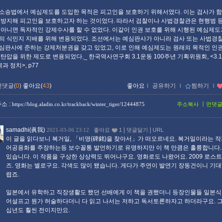
소송법에서 예심제도를 도입한 목적은 피고인을 보호하기 위해서였다. 이는 검사가 
 방지해 피고인을 보호하고자 하는 것이었다. 따라서 검찰이나 사법경찰관은 현행범 등
 아니면 독자적인 강제수사를 할 수 없었다. 이같이 인권 보호를 위해 시행된 예심제도
의 식민지 지배를 위해 변용되었다. 조선에서는 예심판사가 아니라 검사 또는 사법경찰
심판사에 준하는 강제처분권을 갖고 있었고, 이로 인해 예심제도는 원래의 목적인 인권
 탄압을 위한 제도로 변용되었다._ 한국역사연구회 3.1운동 100주년 기획위원회, <3.1
권력과 정치>, p77
먼댓글(
0
)
좋아요(
43
)
좋아요
ｌ
공유하기
ｌ
찜하기
ｌ
소 :
ㅣ
https://blog.aladin.co.kr/trackback/winter_tiger/12444875
주소복사
먼댓
samadhi(眞我)
|
|
2021-03-06 23:12
좋아요
1
댓글달기
URL
이 글을 읽다보니 복거일, 「비명(碑銘)을 찾아서」가 떠오르네요. 복거일이라는 작
어공용화를 주장하는등 보수꼴통 발언하기로 유명하지만 이 책 만큼은 훌륭합니다.
있습니다. 이 작품을 구상한 상상력도 뛰어나구요. 영화로도 나왔어요. 2009 로스
즈. 영화는 별로구요. 각색도 많이 됐습니다. 게다가 주연이 발연기 장동건이니 기
렵죠.
일본에서 유학하고 직장생활도 했던 선배에게 이 책을 권했더니 등장인물들 일본식
어설프고 뭔가 허술하다더니 다 읽고 나서는 저하고 독서토론하자고 하더라구요. 
십년도 훨씬 전이지만요.