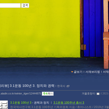
글보기
ｌ
서재브리핑
ｌ
서재
리뷰] 3.1운동 100년 3. 정치와 권력
ｌ
한국사
g.aladin.co.kr/winter_tiger/12444875
겨울호랑이
(
) l 2021
3.1운동 100년 3
- 권력과 정치
ㅣ
3.1운동 100주년 총서 3
한국역사연구회 3.1운동 100주년 기획위원회 지음 / 휴머니스트 / 2019년 3월