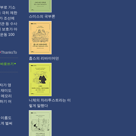
함부로 기소
 극히 제한
스미스의 국부론
가 조선에
관 등 수사
 보호가 아
운동 100
ThanksTo
홉스의 리바이어던
글바로쓰기
자가 영
 재미도
트 메모리
니체의 차라투스트라는 이
대하기 어
렇게 말했다
 이름도
그게 벌써