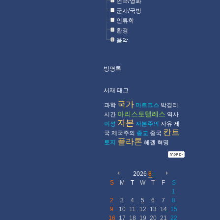
연극/영화
군사/국방
인류학
환경
음악
방명록
서재 태그
국가
과학
마르크스
박경리
아리스토텔레스
시간
역사
자본
이성
자본주의
자유
제
칸트
국
제국주의
종교
중국
플라톤
토지
헤겔
혁명
2026
8
S
M
T
W
T
F
S
1
2
3
4
5
6
7
8
9
10
11
12
13
14
15
16
17
18
19
20
21
22