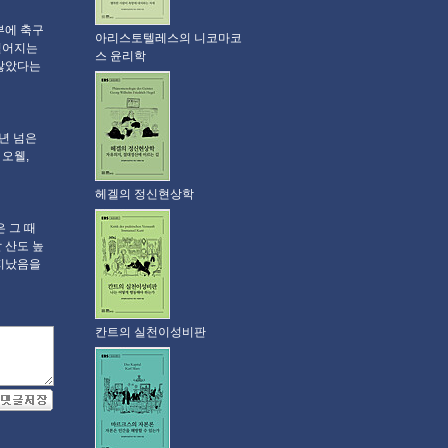
입부에 축구
아리스토텔레스의 니코마코
벌어지는
스 윤리학
 않았다는
0년 넘은
 오웰,
헤겔의 정신현상학
 그 때
 산도 높
 지났음을
칸트의 실천이성비판