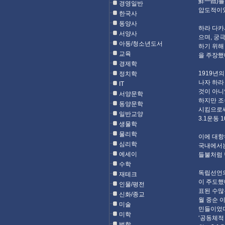
鮮一體)를
경영일반
압도적이었
한국사
동양사
하라 다카
서양사
으며, 궁
아동/청소년도서
하기 위해
교육
을 주장했다
경제학
1919년
정치학
나자 하라
IT
것이 아니
서양문학
하지만 조
동양문학
시킴으로써
일반교양
3.1운동 1
생물학
물리학
이에 대항
심리학
국내에서는
에세이
들불처럼 
수학
독립선언의
재테크
이 주도했
인물/평전
표된 수많
신화/종교
월 중순 
미술
민들이었다
미학
‘공동체적
법학