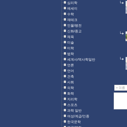
심리학
에세이
수학
재테크
인물/평전
신화/종교
체육
미술
미학
법학
세계사/역사학일반
언론
언어
건축
사회
의학
화학
지리학
스포츠
과학 일반
여성/계급/인종
한국문학