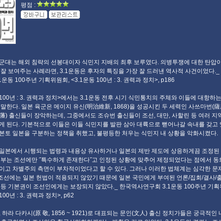
평점 :
군대는 해외 침략의 선봉대이자 식민지 지배의 최후 보루였다. 의병투쟁에 대한 탄압이
 잘 보여주는 사례라면, 3.1운동은 후자의 특징을 가장 잘 드러낸 역사적 사건이었다.
1운동 100주년 기획위원회, <3.1운동 100년 : 3. 권력과 정치>, p186
 100년 : 3. 권력과 정치>에서는 3.1운동 전후 시기 식민통치의 주체와 이들에 대항하
 말한다. 일본 육군은 메이지 유신(明治維新, 1868)을 성공시킨 두 세력인 사쓰마번(薩
藩) 출신들이 장악하는데, 그중에서도 조슈번 출신들이 조선, 대만, 사할린 등 여러 지
게 된다. 기본적으로 이들은 이들 식민지를 발판 삼아 대륙으로 뻗어나갈 속내를 갖고 
본토 일본을 구분하는 정책을 취했고, 불평등한 처우는 식민지 내 상황을 악화시켰다.
일본에서 시행되는 법령과 내용상 유사하거나 일본의 제반 제도에 상응하게끔 조정된
일부는 조선에만 ˝특수하게 존재한다˝고 인정된 상황에 맞추어 제정되었다는 점에서 
이고 차별주의 측면이 부차적이었다고 할 수 있다. 그러나 이러한 법체계는 심각한 문
, 조선에는 일본 헌법이 적용되지 않았기 때문에 일본 국민에게 부여된 언론/집회/결사/
 등 기본권이 조선인에게는 보장되지 않았다._ 한국역사연구회 3.1운동 100주년 기획
100년 : 3. 권력과 정치>, p62
 하라 다카시(原 敬, 1856 ~ 1921)로 대표되는 문인(文人) 출신 정치가들은 궁극적인