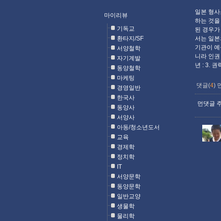
일본 형사
마이리뷰
하는 것을
기독교
된 경우가
환타지/SF
서는 일본
기관이 예
서양철학
니라 인권
자기계발
년 : 3. 
동양철학
마케팅
댓글(
4
)
경영일반
한국사
먼댓글 주
동양사
서양사
아동/청소년도서
교육
경제학
정치학
IT
서양문학
동양문학
일반교양
생물학
물리학