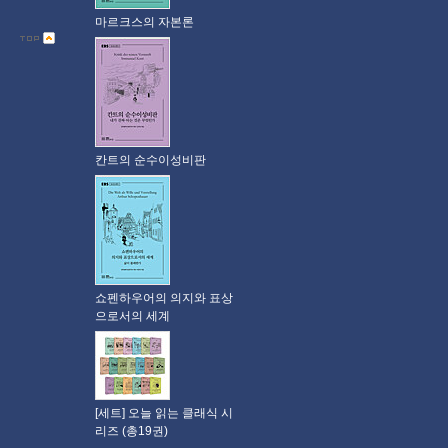
마르크스의 자본론
칸트의 순수이성비판
쇼펜하우어의 의지와 표상
으로서의 세계
[세트] 오늘 읽는 클래식 시
리즈 (총19권)