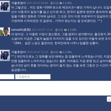
겨울호랑이
|
2021-03-07 08:09
좋아요
1
URL
아 그렇군요... 저도 영화 <2009 로스트 메모리즈> 봤던 기억이 납니다. 도
선수 이동국이 일장기를 달고 선수로 뛰고, 한국이 일본에 완전히 종속되며 
일을 다뤘던 영화로 기억에 남네요. 그 모든 것이 이토 히로부미가 암살되지
가정하에 시작되었던 것 같은데... 기억이 맞는지는 잘 모르겠어요. ^^:)
samadhi(眞我)
|
2021-03-07 12:42
좋아요
1
URL
네 맞아요. 그 아찔한 가정이 참신했죠. 그럴 법하다 생각했어요. 출간된지 3
소설이라 지금은 그렇게 놀랍게 여겨지지 않을 수도 있지만 어떻게 보면 조지
「1984」 같은 느낌도 들었어요. 한국인에게 너무나 암울한 상황이.
겨울호랑이
|
2021-03-07 12:53
좋아요
1
URL
^^:) 개인적으로는 그 영화를 보던 때에는 참 암울하게 느껴졌습니다만, 지금은
만큼 암울하게 느껴지지는 않습니다. 물론, 어려움도 지금 분명 있고 넘어야할
습니다만 넘지 못할 것이라는 생각이 들지 않는 것을 보면 그동안 긴 시간이
실감합니다.