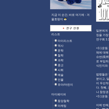
지금 이 순간, 바로 여기에 -
겨
울호랑이
일본에게 
리스트
징을 가장
연구회 3.
마이리스트
역사
<3.1운동
문학
체에 대해
철학
슈번(長州
과학
로 부임하
종교
식민지와 
사회
법령들은 
예술
분이고, 
인물
이 우선적
유아/어린이
다. 첫째
나 참정권
마이페이퍼
<3.1운동 
동양철학
이에 반해,
마케팅