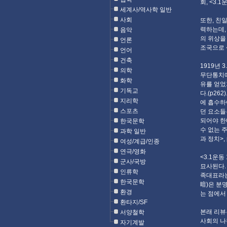
회, <3.1
세계사/역사학 일반
사회
또한, 친
력하는데,
음악
의 위상을
언론
조국으로 
언어
건축
1919년
의학
무단통치에
화학
유를 얻었
기독교
다.(p2
지리학
에 흡수하
스포츠
던 요소들
되어야 한
한국문학
수 없는 주
과학 일반
과 정치>, 
여성/계급/인종
연극/영화
<3.1운동
군사/국방
묘사된다.
인류학
족대표라는
한국문학
暗)은 분
환경
는 점에서
환타지/SF
본래 리뷰
서양철학
사회의 나
자기계발