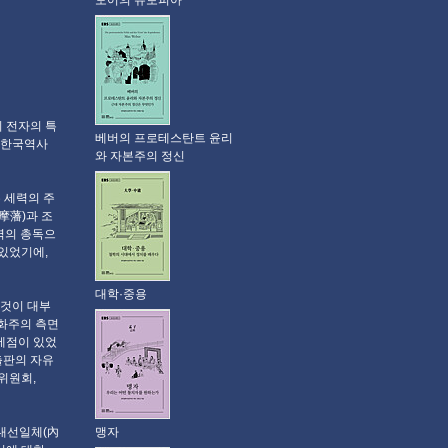
모어의 유토피아
 전자의 특
베버의 프로테스탄트 윤리
_ 한국역사
와 자본주의 정신
는 세력의 주
摩藩)과 조
역의 총독으
있었기에,
대학·중용
 것이 대부
동화주의 측면
제점이 있었
출판의 자유
위원회,
맹자
 내선일체(內