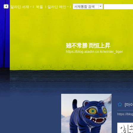
알라딘 서재
ｌ
북플
ｌ
알라딘 메인
ｌ
서재통합 검색
雖不常勝 而恒上昇
https://blog.aladin.co.kr/winter_tiger
[마이
https://blo