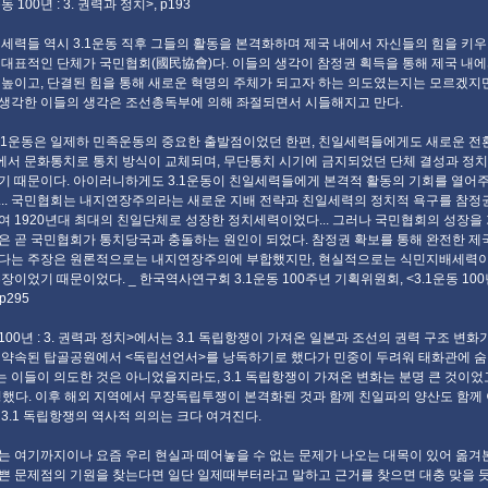
운동 100년 : 3. 권력과 정치>, p193
일세력들 역시 3.1운동 직후 그들의 활동을 본격화하며 제국 내에서 자신들의 힘을 키우
 대표적인 단체가 국민협회(國民協會)다. 이들의 생각이 참정권 획득을 통해 제국 내
 높이고, 단결된 힘을 통해 새로운 혁명의 주체가 되고자 하는 의도였는지는 모르겠지만
생각한 이들의 생각은 조선총독부에 의해 좌절되면서 시들해지고 만다.
 3.1운동은 일제하 민족운동의 중요한 출발점이었던 한편, 친일세력들에게도 새로운 전
서 문화통치로 통치 방식이 교체되며, 무단통치 시기에 금지되었던 단체 결성과 정
기 때문이다. 아이러니하게도 3.1운동이 친일세력들에게 본격적 활동의 기회를 열어
62)... 국민협회는 내지연장주의라는 새로운 지배 전략과 친일세력의 정치적 욕구를 참
여 1920년대 최대의 친일단체로 성장한 정치세력이었다... 그러나 국민협회의 성장을
은 곧 국민협회가 통치당국과 충돌하는 원인이 되었다. 참정권 확보를 통해 완전한 제
다는 주장은 원론적으로는 내지연장주의에 부합했지만, 현실적으로는 식민지배세력
장이었기 때문이었다. _ 한국역사연구회 3.1운동 100주년 기획위원회, <3.1운동 100년 
p295
 100년 : 3. 권력과 정치>에서는 3.1 독립항쟁이 가져온 일본과 조선의 권력 구조 변
 약속된 탑골공원에서 <독립선언서>를 낭독하기로 했다가 민중이 두려워 태화관에 숨
 이들이 의도한 것은 아니었을지라도, 3.1 독립항쟁이 가져온 변화는 분명 큰 것이었
명했다. 이후 해외 지역에서 무장독립투쟁이 본격화된 것과 함께 친일파의 양산도 함께
 3.1 독립항쟁의 역사적 의의는 크다 여겨진다.
는 여기까지이나 요즘 우리 현실과 떼어놓을 수 없는 문제가 나오는 대목이 있어 옮겨본
쁜 문제점의 기원을 찾는다면 일단 일제때부터라고 말하고 근거를 찾으면 대충 맞을 듯하