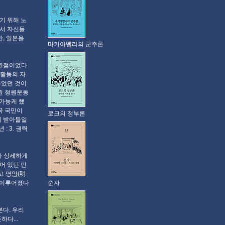
기 위해 노
에서 자신들
, 일본을
마키아벨리의 군주론
환점이었다.
치활동의 자
주었던 것이
정권 청원운동
 가능케 했
국 국민이
로크의 정부론
이 받아들일
: 3. 권력
화가 상세하게
어 있던 민
고 명암(明
순자
 이루어졌다
다. 우리
다...