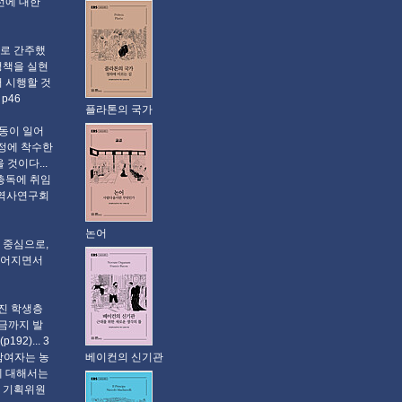
선에 대한
으로 간주했
정책을 실현
 시행할 것
p46
플라톤의 국가
운동이 일어
개정에 착수한
것이다...
총독에 취임
국역사연구회
논어
 중심으로,
이어지면서
진 학생층
금까지 발
2)... 3
베이컨의 신기관
참여자는 농
에 대해서는
년 기획위원