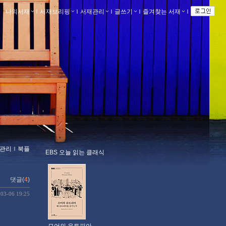
나의서재
ｌ
서재브리핑
ｌ
서재관리
ｌ
글쓰기
ｌ
즐겨찾는 서재
ｌ
관리
ｌ
북플
EBS 오늘 읽는 클래식
댓글(
4
)
-03-06 19:25