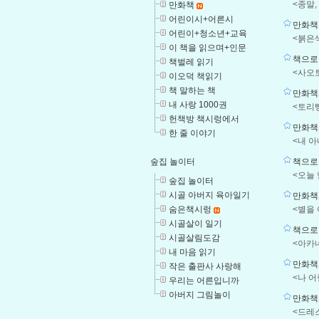
<종말,
만화책
어린이시+어른시
만화책
어린이+청소년+교육
<붉은
이 책을 읽으며+인문
책으로 
책벌레 읽기
<사오토
이오덕 책읽기
책 말하는 책
만화책시
내 사랑 1000권
<토리빵
헌책방 책시렁에서
만화책시
한 줄 이야기
<내 아
책으로 
숲집 놀이터
<오늘 
숲집 놀이터
시골 아버지 육아일기
만화책시
<별을 
숨은책시렁
시골살이 일기
책으로 
시골살림도감
<아카네
내 마음 읽기
만화책시
작은 출판사 사랑해
<나 
우리는 어른입니까
아버지 그림놀이
만화책시
<드레스