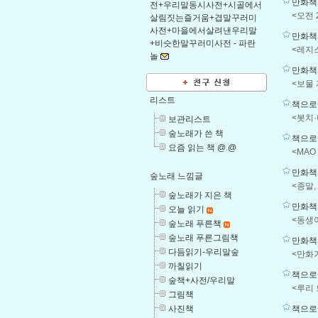
만화책시
전+우리말동시사전+시골에서
<오전 
살림짓는즐거움+겹말꾸러미
사전+마을에서살려낸우리말
만화책시
+비슷한말꾸러미사전 -
파란
<레지스
놀
만화책시
<보물 
리스트
책으로 
<봇치·
보관리스트
숲노래가 쓴 책
책으로 
요즘 읽는 책 @.@
<MAO
만화책시
숲노래 느낌글
<종말,
숲노래가 지은 책
만화책
오늘 읽기
<동생
숲노래 푸른책
숲노래 푸른그림책
만화책
다듬읽기-우리말숲
<만화
까칠읽기
책으로 
숲책+사전/우리말
<루리 
그림책
책으로 
사진책