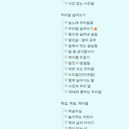
사진 없는 사진말
우리말 살려쓰기
숲노래 우리말꽃
우리말 살려쓰기
꽃으로 살려낸 숲말
말넋삶 - 람타 공부
숲에서 짓는 글살림
말 좀 생각합시다
책이름 되짚기
말짓기-빛깔말
새로 쓰는 우리말
누리말(인터넷말)
함께 살아가는 말
사진과 우리 말
10대와 통하는 우리말
책집, 책숲, 책마을
책숲마실
놀이하는 어린이
책과 삶과 이야기
책이 있는 삶