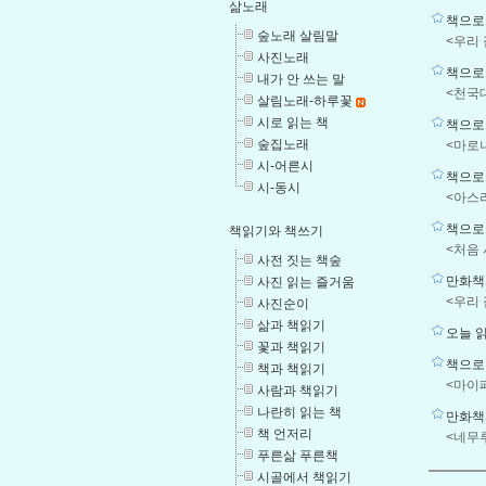
삶노래
책으로 
숲노래 살림말
<우리 
사진노래
책으로 
내가 안 쓰는 말
<천국
살림노래-하루꽃
시로 읽는 책
책으로 
숲집노래
<마로니
시-어른시
책으로 
시-동시
<아스
책으로 
책읽기와 책쓰기
<처음 
사전 짓는 책숲
만화책시
사진 읽는 즐거움
<우리 
사진순이
삶과 책읽기
오늘 읽
꽃과 책읽기
책으로 
책과 책읽기
<마이
사람과 책읽기
나란히 읽는 책
만화책
책 언저리
<네무
푸른삶 푸른책
시골에서 책읽기