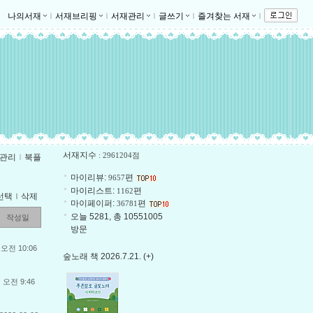
나의서재
ｌ
서재브리핑
ｌ
서재관리
ｌ
글쓰기
ｌ
즐겨찾는 서재
ｌ
서재지수
: 2961204점
관리
ｌ
북플
마이리뷰:
편
9657
마이리스트:
편
1162
선택
ｌ
삭제
마이페이퍼:
편
36781
오늘 5281, 총 10551005
작성일
방문
오전 10:06
숲노래 책 2026.7.21. (+)
오전 9:46