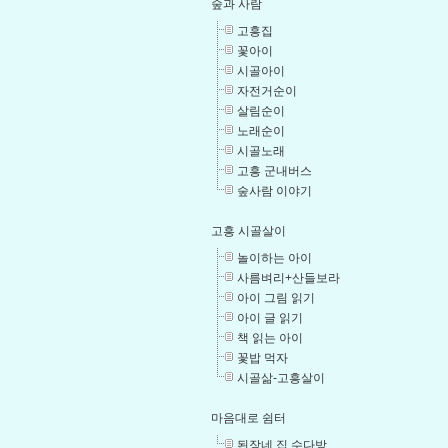
숲과 사람
고흥집
꽃아이
시골아이
자전거순이
살림순이
노래순이
시골노래
고흥 군내버스
숲사람 이야기
고흥 시골살이
놀이하는 아이
사름벼리+산들보라
아이 그림 읽기
아이 글 읽기
책 읽는 아이
꽃밥 먹자
시골삶-고흥살이
마음대로 쉼터
된장네 집 수다방