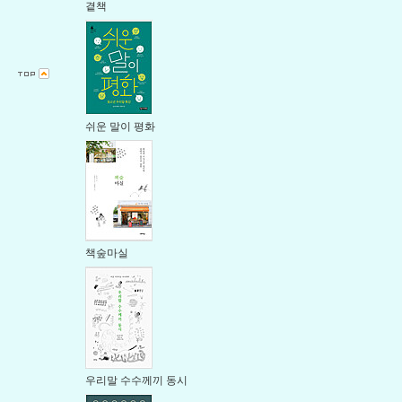
곁책
쉬운 말이 평화
책숲마실
우리말 수수께끼 동시