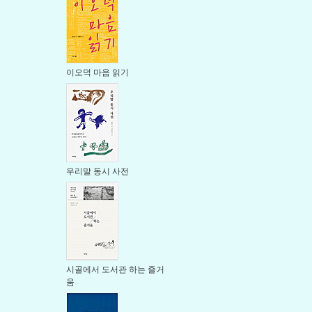
이오덕 마음 읽기
우리말 동시 사전
시골에서 도서관 하는 즐거
움