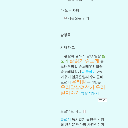
안 쓰는 자리
시골신문 읽기
방명록
서재 태그
삶
고흥살이
글쓰기
말넋
말삶
삶읽기
숲노래
쓰기
숲
노래우리말
숲노래우리말꽃
숲노래책읽기
시골살이
아이
키우기
얄궂은말씨
우리글바
우리말
로쓰기
우리말꽃
우리말살려쓰기
우리
말이야기
책삶
책읽기
프로덕트 태그
글쓰기
독서일기
물만두
박정
희
반기문
배다리
사진이야기