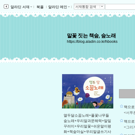
알라딘 서재
ｌ
북플
ｌ
알라딘 메인
ｌ
서재통합 검색
말꽃 짓는 책숲, 숲노래
https://blog.aladin.co.kr/hbooks
책으로 
<서투른
열두달소꿉노래+풀꽃나무들
숲노래+우리말과문해력+말밑
책으로 
꾸러미+우리말꽃+쉬운말이평
<그리게
화+책숲마실+우리말글쓰기사