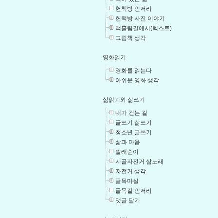
헌책방 언저리
헌책방 사진 이야기
책홀림길에서(텍스트)
그림책 생각
영화읽기
영화를 읽는다
아쉬운 영화 생각
삶읽기와 삶쓰기
내가 걷는 길
글쓰기 삶쓰기
청소년 글쓰기
삶과 마음
빨래순이
시골자전거 삶노래
자전거 생각
골목마실
골목길 언저리
댓글 달기