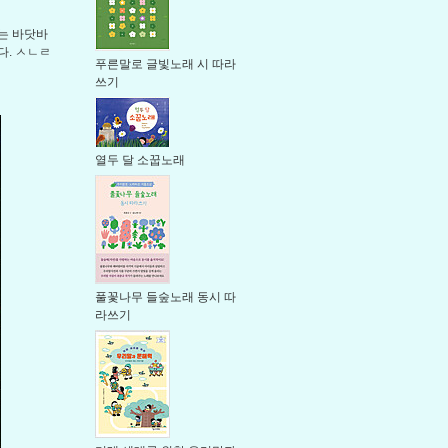
는 바닷바
다. ㅅㄴㄹ
푸른말로 글빛노래 시 따라
쓰기
열두 달 소꿉노래
풀꽃나무 들숲노래 동시 따
라쓰기