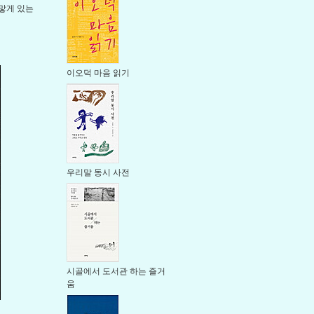
맣게 있는
이오덕 마음 읽기
우리말 동시 사전
시골에서 도서관 하는 즐거
움