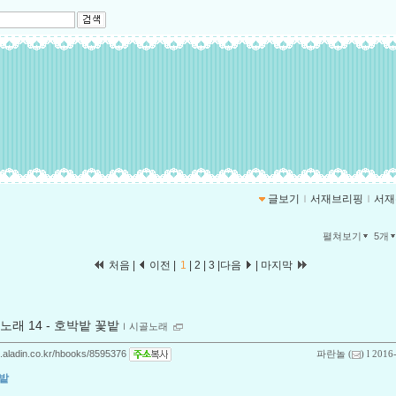
글보기
ｌ
서재브리핑
ｌ
서재
펼쳐보기
5개
처음 |
이전 |
1
|
2
|
3
|
다음
|
마지막
노래 14 - 호박밭 꽃밭
ｌ
시골노래
og.aladin.co.kr/hbooks/8595376
파란놀
(
) l 2016
밭