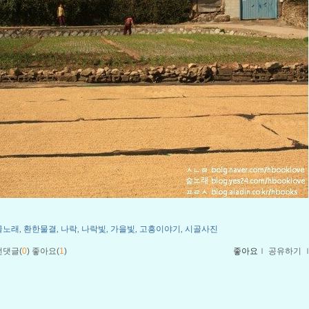
골노래
환한물결
나락
나락빛
가을빛
고흥이야기
시골사진
,
,
,
,
,
,
먼댓글(
0
)
좋아요(
1
)
좋아요
ｌ
공유하기