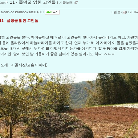
노래 11 - 풀덩굴 얽힌 고인돌
ｌ
시골노래
og.aladin.co.kr/hbooks/8314501
파란놀
(
) l 2016
11 - 풀덩굴 얽힌 고인돌
힌 고인돌을 본다. 아이들하고 때때로 이 고인돌에 찾아가서 올라타기도 하고, 가만히
 이 돌에 올라앉아서 하늘바라기를 하기도 한다. 언제 누가 왜 이 자리에 이 돌을 놓았을
 오늘 내가 선 곳에서 두 다리를 어떻게 디디는가를 생각한다. 밭 귀퉁이를 넓게 차지
돌이지만, 달리 보면 밭 귀퉁이에 좋은 쉼터가 있는 셈이기도 하다. ㅅㄴㄹ
숲노래 - 시골사진/고흥 이야기)