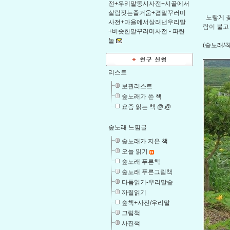
전+우리말동시사전+시골에서
살림짓는즐거움+겹말꾸러미
노랗게 꽃
사전+마을에서살려낸우리말
람이 불고
+비슷한말꾸러미사전 -
파란
놀
(숲노래/
리스트
보관리스트
숲노래가 쓴 책
요즘 읽는 책 @.@
숲노래 느낌글
숲노래가 지은 책
오늘 읽기
숲노래 푸른책
숲노래 푸른그림책
다듬읽기-우리말숲
까칠읽기
숲책+사전/우리말
그림책
사진책