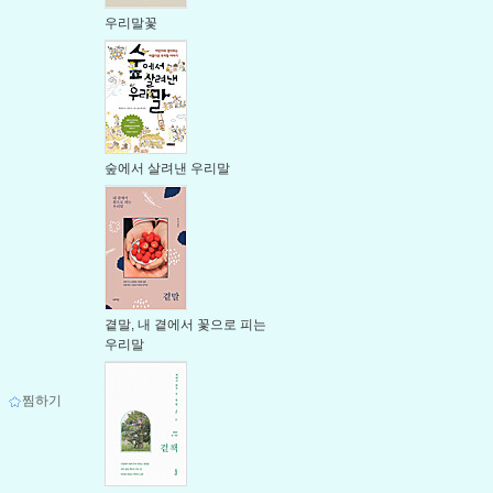
우리말꽃
숲에서 살려낸 우리말
곁말, 내 곁에서 꽃으로 피는
우리말
ｌ
찜하기