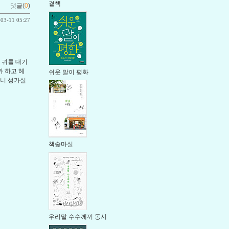
곁책
댓글(
0
)
-03-11 05:27
 귀를 대기
까 하고 헤
쉬운 말이 평화
하니 성가실
책숲마실
우리말 수수께끼 동시