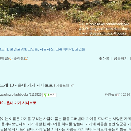
골노래
풀덩굴얽힌고인돌
시골사진
고흥이야기
고인돌
,
,
,
,
먼댓글(
0
)
좋아요(
1
)
좋아요
ｌ
공유하기
노래 10 - 읍내 가게 시나브로
ｌ
시골노래
og.aladin.co.kr/hbooks/8113528
파란놀
(
) l 2016
10 - 읍내 가게 시나브로
이는 이름은 가게를 꾸리는 사람이 품는 꿈을 드러낸다. 가게를 드나드는 사람은 가게
번 올려다보면서 이 가게에 얽힌 이야기를 하나둘 쌓는다. 가게에 이름을 붙인 일꾼은 
 길을 넌지시 드러낸다. 가게 앞을 지나가는 사람은 가게마다 다 다르게 붙는 이름을 