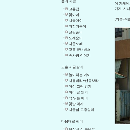
숲과 사람
이 가게에
가게 ‘시
고흥집
꽃아이
(최종규/숲
시골아이
자전거순이
살림순이
노래순이
시골노래
고흥 군내버스
숲사람 이야기
고흥 시골살이
놀이하는 아이
사름벼리+산들보라
아이 그림 읽기
아이 글 읽기
책 읽는 아이
꽃밥 먹자
시골삶-고흥살이
마음대로 쉼터
된장네 집 수다방