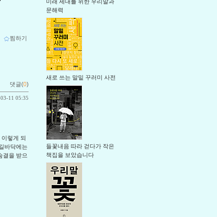
미래 세대를 위한 우리말과
문해력
ｌ
찜하기
새로 쓰는 말밑 꾸러미 사전
댓글(
0
)
-03-11 05:35
 이렇게 되
들꽃내음 따라 걷다가 작은
 길바닥에는
책집을 보았습니다
숨결을 받으