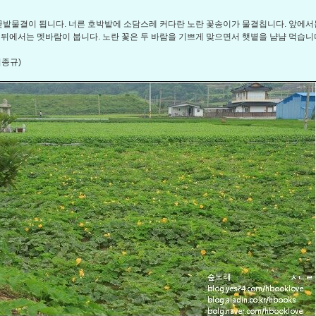
밭물결이 됩니다. 너른 호박밭에 소담스레 커다란 노란 꽃송이가 물결칩니다. 앞에서
 뒤에서는 멧바람이 붑니다. 노란 꽃은 두 바람을 기쁘게 맞으면서 햇볕을 냠냠 먹습니
최종규)