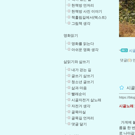
헌책방 언저리
헌책방 사진 이야기
책홀림길에서(텍스트)
그림책 생각
영화읽기
영화를 읽는다
아쉬운 영화 생각
시
댓글(
0
)
삶읽기와 삶쓰기
내가 걷는 길
글쓰기 삶쓰기
청소년 글쓰기
시골
삶과 마음
빨래순이
https://bl
시골자전거 삶노래
시골노래 
자전거 생각
골목마실
골목길 언저리
가게에 붙
댓글 달기
름을 한 
로 나아갈