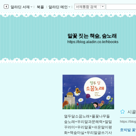
알라딘 서재
ｌ
북플
ｌ
알라딘 메인
ｌ
서재통합 검색
말꽃 짓는 책숲, 숲노래
https://blog.aladin.co.kr/hbooks
시골
열두달소꿉노래+풀꽃나무들
https://bl
숲노래+우리말과문해력+말밑
꾸러미+우리말꽃+쉬운말이평
호박밭 꽃
화+책숲마실+우리말글쓰기사