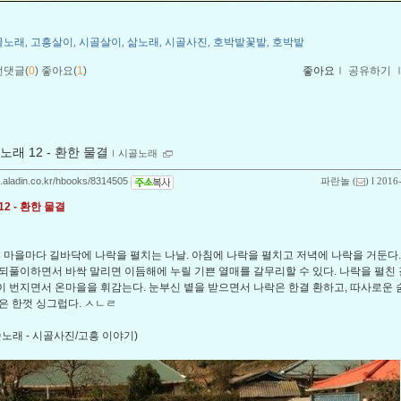
골노래
고흥살이
시골살이
삶노래
시골사진
호박밭꽃밭
호박밭
,
,
,
,
,
,
먼댓글(
0
)
좋아요(
1
)
좋아요
ｌ
공유하기
노래 12 - 환한 물결
ｌ
시골노래
og.aladin.co.kr/hbooks/8314505
파란놀
(
) l 2016
2 - 환한 물결
마을마다 길바닥에 나락을 펼치는 나날. 아침에 나락을 펼치고 저녁에 나락을 거둔다.
되풀이하면서 바싹 말리면 이듬해에 누릴 기쁜 열매를 갈무리할 수 있다. 나락을 펼친
 번지면서 온마을을 휘감는다. 눈부신 볕을 받으면서 나락은 한결 환하고, 따사로운 
은 한껏 싱그럽다. ㅅㄴㄹ
숲노래 - 시골사진/고흥 이야기)