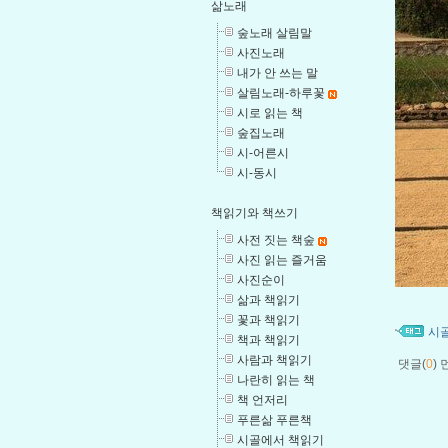
삶노래
숲노래 살림말
사진노래
내가 안 쓰는 말
살림노래-하루꽃
시로 읽는 책
숲집노래
시-어른시
시-동시
책읽기와 책쓰기
사전 짓는 책숲
사진 읽는 즐거움
사진순이
삶과 책읽기
꽃과 책읽기
시
책과 책읽기
사람과 책읽기
댓글(
0
)
나란히 읽는 책
책 언저리
푸른삶 푸른책
시골에서 책읽기