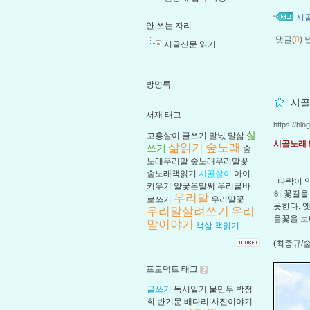
시
안 쓰는 자리
댓글(
0
)
시골신문 읽기
방명록
시골
서재 태그
https://bl
삶
고흥살이
글쓰기
말넋
말삶
시골노래 
삶읽기
숲노래
쓰기
숲
노래우리말
숲노래우리말꽃
숲노래책읽기
시골살이
아이
나락이 익
키우기
얄궂은말씨
우리글바
히 꽃길을
우리말
로쓰기
우리말꽃
못한다. 
우리말살려쓰기
우리
을꽃을 보
말이야기
책삶
책읽기
(최종규/숲
프로덕트 태그
글쓰기
독서일기
물만두
박정
희
반기문
배다리
사진이야기