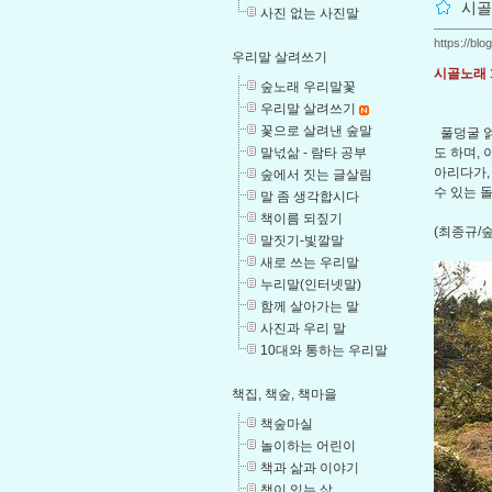
시골
사진 없는 사진말
https://bl
우리말 살려쓰기
시골노래 
숲노래 우리말꽃
우리말 살려쓰기
꽃으로 살려낸 숲말
풀덩굴 얽
말넋삶 - 람타 공부
도 하며,
아리다가,
숲에서 짓는 글살림
수 있는 
말 좀 생각합시다
책이름 되짚기
(최종규/
말짓기-빛깔말
새로 쓰는 우리말
누리말(인터넷말)
함께 살아가는 말
사진과 우리 말
10대와 통하는 우리말
책집, 책숲, 책마을
책숲마실
놀이하는 어린이
책과 삶과 이야기
책이 있는 삶