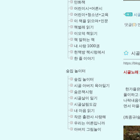
만화책
어린이시+어른시
어린이+청소년+교육
시
이 책을 읽으며+인문
댓글(
0
)
책벌레 읽기
이오덕 책읽기
책 말하는 책
내 사랑 1000권
헌책방 책시렁에서
시골
한 줄 이야기
https://bl
숲집 놀이터
시골노래 1
숲집 놀이터
시골 아버지 육아일기
한가을은 
숨은책시렁
풀이하고 
시골살이 일기
나락내음이
시골살림도감
면서 마을
내 마음 읽기
작은 출판사 사랑해
(최종규/
우리는 어른입니까
아버지 그림놀이