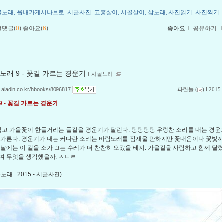
골노래
읍내가게시나브로
시골사진
고흥살이
시골살이
삶노래
사진읽기
사진찍기
,
,
,
,
,
,
,
먼댓글(
0
)
좋아요(
6
)
좋아요
ｌ
공유하기
노래 9 - 꽃길 가르는 경운기
ｌ
시골노래
og.aladin.co.kr/hbooks/8096817
파란놀
(
) l 2015
9 - 꽃길 가르는 경운기
고 가을꽃이 한들거리는 들길을 경운기가 달린다. 탕탕탕탕 우렁찬 소리를 내는 경운
 가른다. 경운기가 내는 커다란 소리는 바람노래를 잠재울 만하지만 꽃내음이나 꽃빛
옛날에는 이 길을 소가 끄는 수레가 더 찬찬히 오갔을 테지. 가을길을 사람하고 함께 달
며 무엇을 생각했을까. ㅅㄴㄹ
노래 . 2015 - 시골사진)