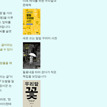
미래 세대를 위한 우리말과
문해력
원’을 가리
밑동)을 이루
. 앞뒤를
여밉니다.
말씨를 슬몃
새로 쓰는 말밑 꾸러미 사전
. 글이라는
낼 수 있다
잎망울을 깨
들꽃내음 따라 걷다가 작은
책집을 보았습니다
리는 글”이
? 논밭을 일
 장사꾼·논
.
면, ‘한
딸아이한테