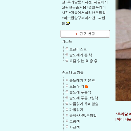
전+우리말동시사전+시골에서
살림짓는즐거움+겹말꾸러미
사전+마을에서살려낸우리말
+비슷한말꾸러미사전 -
파란
놀
리스트
보관리스트
숲노래가 쓴 책
요즘 읽는 책 @.@
숲노래 느낌글
숲노래가 지은 책
오늘 읽기
숲노래 푸른책
숲노래 푸른그림책
다듬읽기-우리말숲
까칠읽기
“우리말 
숲책+사전/우리말
[책이 나
그림책
사진책