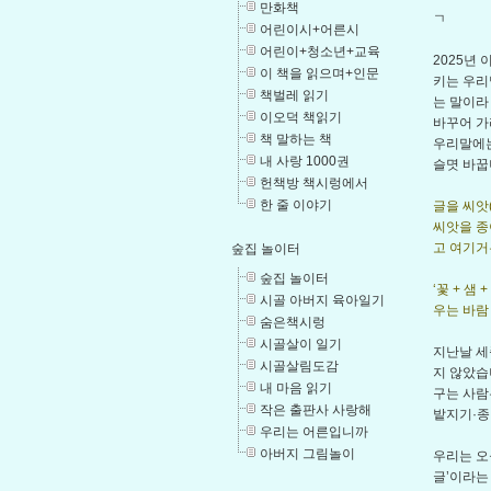
만화책
ㄱ
어린이시+어른시
어린이+청소년+교육
2025년
이 책을 읽으며+인문
키는 우리
책벌레 읽기
는 말이라
이오덕 책읽기
바꾸어 가
책 말하는 책
우리말에는 
내 사랑 1000권
슬몃 바꿉
헌책방 책시렁에서
한 줄 이야기
글을 씨앗
씨앗을 종
고 여기거든
숲집 놀이터
숲집 놀이터
‘꽃 + 샘
시골 아버지 육아일기
우는 바람
숨은책시렁
시골살이 일기
지난날 세
시골살림도감
지 않았습
내 마음 읽기
구는 사람
작은 출판사 사랑해
밭지기·종
우리는 어른입니까
아버지 그림놀이
우리는 오
글’이라는