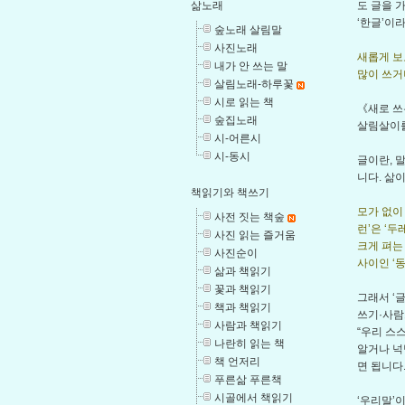
도 글을 
삶노래
‘한글’이
숲노래 살림말
사진노래
새롭게 보
내가 안 쓰는 말
많이 쓰거나
살림노래-하루꽃
시로 읽는 책
《새로 쓰
숲집노래
살림살이를
시-어른시
시-동시
글이란, 
니다. 삶
책읽기와 책쓰기
모가 없이
사전 짓는 책숲
런’은 ‘
사진 읽는 즐거움
크게 펴는
사진순이
사이인 ‘동
삶과 책읽기
꽃과 책읽기
그래서 ‘
책과 책읽기
쓰기·사람
사람과 책읽기
“우리 스
나란히 읽는 책
알거나 넉
책 언저리
면 됩니다
푸른삶 푸른책
시골에서 책읽기
‘우리말’이