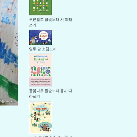
푸른말로 글빛노래 시 따라
쓰기
열두 달 소꿉노래
풀꽃나무 들숲노래 동시 따
라쓰기