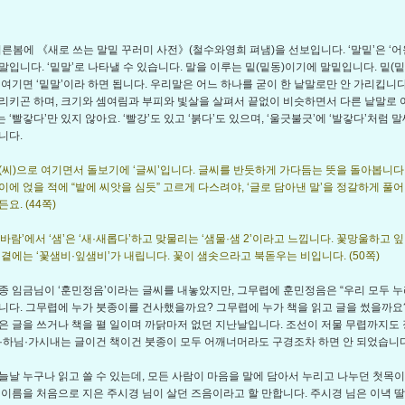
 이른봄에 《새로 쓰는 말밑 꾸러미 사전》(철수와영희 펴냄)을 선보입니다. ‘말밑’은 ‘어
말입니다. ‘밑말’로 나타낼 수 있습니다. 말을 이루는 밑(밑동)이기에 말밑입니다. 밑(
 여기면 ‘밑말’이라 하면 됩니다. 우리말은 어느 하나를 굳이 한 낱말로만 안 가리킵니다
리키곤 하며, 크기와 셈여림과 부피와 빛살을 살펴서 끝없이 비슷하면서 다른 낱말로 
‘빨갛다’만 있지 않아요. ‘빨강’도 있고 ‘붉다’도 있으며, ‘울긋불긋’에 ‘발갛다’처럼 
니다.
(씨)으로 여기면서 돌보기에 ‘글씨’입니다. 글씨를 반듯하게 가다듬는 뜻을 돌아봅니다
이에 얹을 적에 “밭에 씨앗을 심듯” 고르게 다스려야, ‘글로 담아낸 말’을 정갈하게 풀어
요. (44쪽)
 + 바람’에서 ‘샘’은 ‘새·새롭다’하고 맞물리는 ‘샘물·샘 2’이라고 느낍니다. 꽃망울하고 
 곁에는 ‘꽃샘비·잎샘비’가 내립니다. 꽃이 샘솟으라고 북돋우는 비입니다. (50쪽)
종 임금님이 ‘훈민정음’이라는 글씨를 내놓았지만, 그무렵에 훈민정음은 “우리 모두 누
니다. 그무렵에 누가 붓종이를 건사했을까요? 그무렵에 누가 책을 읽고 글을 썼을까요
은 글을 쓰거나 책을 펼 일이며 까닭마저 없던 지난날입니다. 조선이 저물 무렵까지도
·하님·가시내는 글이건 책이건 붓종이 모두 어깨너머라도 구경조차 하면 안 되었습니다
늘날 누구나 읽고 쓸 수 있는데, 모든 사람이 마음을 말에 담아서 누리고 나누던 첫목이라
 이름을 처음으로 지은 주시경 님이 살던 즈음이라고 할 만합니다. 주시경 님은 이녁 