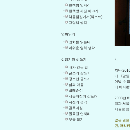
헌책방 언저리
헌책방 사진 이야기
책홀림길에서(텍스트)
그림책 생각
영화읽기
영화를 읽는다
아쉬운 영화 생각
ㄴ
삶읽기와 삶쓰기
내가 걷는 길
지난 20
글쓰기 삶쓰기
에 《말밑
청소년 글쓰기
어낼 수 
삶과 마음
에 바지런
빨래순이
시골자전거 삶노래
2003년
자전거 생각
락과 서울
골목마실
시골로 옮
골목길 언저리
댓글 달기
많은 결을
건, 머리카