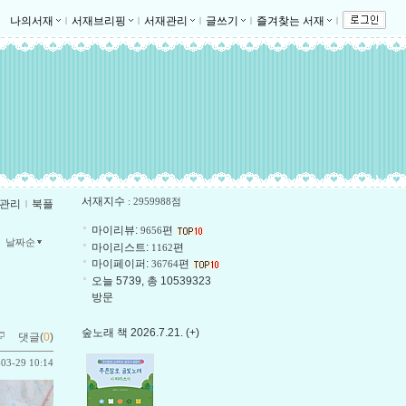
나의서재
ｌ
서재브리핑
ｌ
서재관리
ｌ
글쓰기
ｌ
즐겨찾는 서재
ｌ
서재지수
: 2959988점
관리
ｌ
북플
마이리뷰:
편
9656
날짜순
마이리스트:
편
1162
마이페이퍼:
편
36764
오늘 5739, 총 10539323
방문
숲노래 책 2026.7.21. (+)
댓글(
0
)
-03-29 10:14