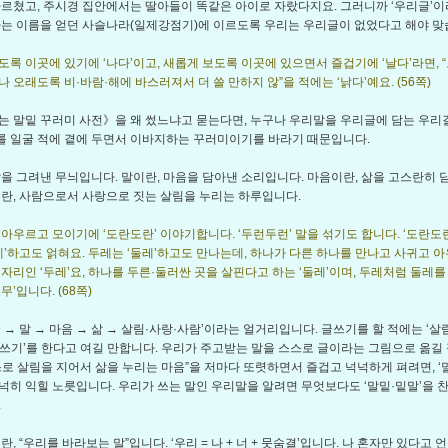
가르쳤고, 주시경 집안에서는 딸아들이 똑같은 아이로 자랐다지요. 그러니까 ‘우리글’이
라는 이름을 얻던 사슬나라(일제강점기)에 이르도록 우리는 우리글이 없었다고 해야 맞
도록 이곳에 있기에 ‘나다’이고, 새롭게 보도록 이곳에 있으면서 즐겁기에 ‘날다’라면, 
 오래도록 비·바람·해에 바스러져서 더 쓸 만하지 않”을 적에는 ‘낡다’예요. (56쪽)
는 말밑 꾸러미 사전》을 왜 썼느냐고 묻는다면, 누구나 우리말을 우리글에 담는 우리
 일굴 적에 곁에 두면서 이바지하는 꾸러미이기를 바라기 때문입니다.
말을 그려낸 무늬입니다. 말이란, 마음을 담아낸 소리입니다. 마음이란, 삶을 고스란히 
이란, 사람으로서 사랑으로 짓는 살림을 누리는 하루입니다.
 아우르고 모이기에 ‘도란도란’ 이야기합니다. ‘두런두런’ 말을 섞기도 합니다. ‘도란도
두레’하고도 얽혀요. 두레는 ‘둘레’하고도 만나는데, 하나가 다른 하나를 만나고 사귀고 
 자리인 ‘두레’요, 하나를 두른·둘러싼 곳을 살핀다고 하는 ‘둘레’이며, 두레처럼 둘레
무’입니다. (68쪽)
글 → 말 → 마음 → 삶 → 살림·사랑·사람’이라는 얼거리입니다. 글쓰기를 할 적에는 ‘
쓰기’를 한다고 여길 만합니다. 우리가 주고받는 말을 스스로 글이라는 그림으로 옮길 
스로 살림을 지어서 삶을 누리는 마음”을 저마다 또렷하면서 즐겁고 넉넉하게 펴려면, ‘
넉히 익힐 노릇입니다. 우리가 쓰는 말인 우리말을 알려면 무엇보다도 ‘말밑·밑말’을 
.
란, “우리를 바라보는 말”입니다. ‘우리 = 나 + 너 + 뭇숨결’입니다. 나 혼자만 있다고 