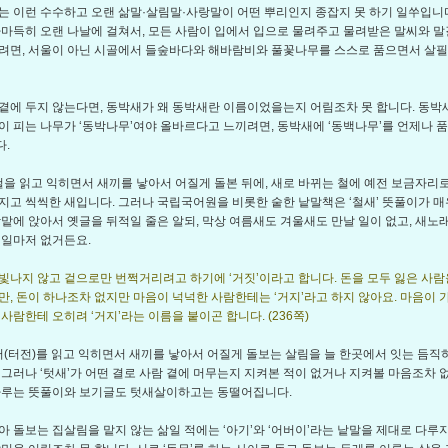
는 이런 수수하고 오랜 삶말·살림말·사랑말이 어떤 뿌리인지 종잡지 못 하기 일쑤입니다
까마득히 오랜 나날에 걸쳐서, 모든 사람이 입에서 입으로 물려주고 물려받은 말씨와 말
려면, 서울이 아닌 시골에서 들숲바다와 해바람비와 풀꽃나무를 스스로 품으면서 살
곁에 두지 않는다면, 동박새가 왜 동박새란 이름이었을는지 어림조차 못 합니다. 동박
이 피는 나무가 ‘동박나무’여야 올바르다고 느끼려면, 동박새에 ‘동백나무’를 언제나 
.
 철을 읽고 익히면서 새끼를 낳아서 어질게 돌본 뒤에, 새로 바뀌는 철에 예전 보금자리
지고 씩씩한 새입니다. 그러나 국립국어원을 비롯한 숱한 낱말책은 ‘철새’ 뜻풀이가 매
상맡에 앉아서 옛글을 뒤적일 줄은 알되, 막상 여름새도 겨울새도 만날 일이 없고, 새노
 일마저 없거든요.
빛나지 않고 겉으로만 번쩍거리려고 하기에 ‘거짓’이라고 합니다. 돈을 모두 잃은 사람을
만, 돈이 하나조차 없지만 마음이 넉넉한 사람한테는 ‘거지’라고 하지 않아요. 마음이
사람한테 오히려 ‘거지’라는 이름을 붙이곤 합니다. (236쪽)
 터(터전)를 읽고 익히면서 새끼를 낳아서 어질게 돌보는 살림을 늘 한곳에서 잇는 듬직
 그러나 ‘텃새’가 어떤 결로 사람 곁에 머무는지 지켜본 적이 없거나 지켜볼 마음조차 
다루는 뜻풀이와 보기글도 텃새살이하고는 동떨어집니다.
아 돌보는 집살림을 맡지 않는 삶일 적에는 ‘아기’와 ‘어버이’라는 낱말을 제대로 다루