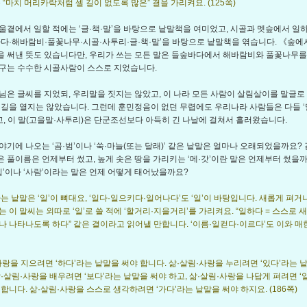
 “마치 머리카락처럼 셀 길이 없도록 많은” 결을 가리켜요. (125쪽)
울곁에서 일할 적에는 ‘글·책·말’을 바탕으로 낱말책을 여미었고, 시골과 멧슾에서 일
바다·해바람비·풀꽃나무·시골·사투리·글·책·말’을 바탕으로 낱말책을 엮습니다. 《숲에
 써낸 뜻도 있습니다만, 우리가 쓰는 모든 말은 들숲바다에서 해바람비와 풀꽃나무를
구는 수수한 시골사람이 스스로 지었습니다.
님은 글씨를 지었되, 우리말을 짓지는 않았고, 이 나라 모든 사람이 살림살이를 말글로
 길을 열지는 않았습니다. 그런데 훈민정음이 없던 무렵에도 우리나라 사람들은 다들 ‘
했고, 이 말(고을말·사투리)은 단군조선보다 아득히 긴 나날에 걸쳐서 흘러왔습니다.
야기에 나오는 ‘곰·범’이나 ‘쑥·마늘(또는 달래)’ 같은 낱말은 얼마나 오래되었을까요?
 같은 풀이름은 언제부터 썼고, 높게 솟은 땅을 가리키는 ‘메·갓’이란 말은 언제부터 썼을까
‘집’이나 ‘사람’이라는 말은 언제 어떻게 태어났을까요?
라는 낱말은 ‘일’이 뼈대요, ‘일다·일으키다·일어나다’도 ‘일’이 바탕입니다. 새롭게 펴거
는 이 말씨는 외따로 ‘일’로 쓸 적에 ‘할거리·지을거리’를 가리켜요. “일하다 = 스스로 
나 나타나도록 하다” 같은 결이라고 읽어낼 만합니다. ‘이름·일컫다·이르다’도 이와 
사랑을 지으려면 ‘하다’라는 낱말을 써야 합니다. 삶·살림·사랑을 누리려면 ‘있다’라는 
삶·살림·사랑을 배우려면 ‘보다’라는 낱말을 써야 하고, 삶·살림·사랑을 나답게 펴려면 ‘
 합니다. 삶·살림·사랑을 스스로 생각하려면 ‘가다’라는 낱말을 써야 하지요. (186쪽)