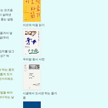
하는 요즈음
서 살려낸
 품는 살림
이오덕 마음 읽기
 옮겨서 널
말(우리
 김치를 담그
요? ‘하
우리말 동시 사전
나 하는 몸짓
새롭게 짓거
매한가지예요.
낱말을 써야
시골에서 도서관 하는 즐거
알다’라는 낱
움