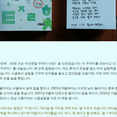
16년에 《새로 쓰는 비슷한말 꾸러미 사전》을 선보였습니다. 이 꾸러미를 선보이고 난 지
 꾸러미》를 내놓습니다. 꽤 오래 걸렸습니다. 저는 혼자서 온일을 맡는 터라 낱말책을 
없습니다. 시골에서 살림을 가꾸며 아이들을 돌보고 집안일을 도맡기에, 이런 여러 가지
히 손을 놀릴 뿐입니다.
 8월까지는 서울에서 살며 일을 했으나, 2003년 9월부터는 이오덕 님이 돌아가신 충북
을 오가며 일을 했습니다. 2007년 4월에 인천으로 돌아가서 일을 하다가, 2010년 가
겼으니, 전남 고흥이라는 시골살림을 지은 지 제법 됩니다.
 나타내는 말밑인 ‘수’입니다. ‘머리숱’을 가리킬 적에 쓰는 ‘숱’으로도 잇습니다. 머리
락을 하나하나 세기란 어렵거나 까다롭습니다. 아니, 못 센다고 할 만해요. ‘숱 + 하다(