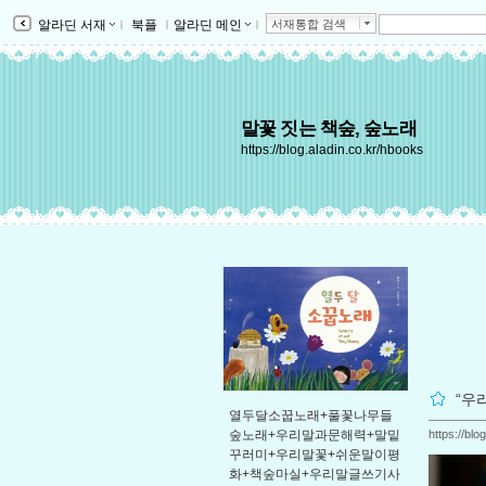
알라딘 서재
ｌ
북플
ｌ
알라딘 메인
ｌ
서재통합 검색
말꽃 짓는 책숲, 숲노래
https://blog.aladin.co.kr/hbooks
“우
열두달소꿉노래+풀꽃나무들
https://bl
숲노래+우리말과문해력+말밑
꾸러미+우리말꽃+쉬운말이평
화+책숲마실+우리말글쓰기사