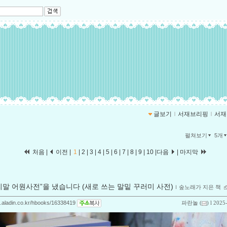
글보기
ｌ
서재브리핑
ｌ
서재
펼쳐보기
5개
처음 |
이전 |
1
|
2
|
3
|
4
|
5
|
6
|
7
|
8
|
9
|
10
|
다음
|
마지막
리말 어원사전”을 냈습니다 (새로 쓰는 말밑 꾸러미 사전)
ｌ
숲노래가 지은 책
og.aladin.co.kr/hbooks/16338419
파란놀
(
) l 2025