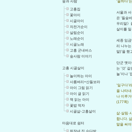
‘숱하다’는
숲과 사람
고흥집
서울과 서
꽃아이
은 ‘들숲
시골아이
우리말》을
자전거순이
살이를 일
살림순이
노래순이
세종 임금
시골노래
리 나누는
고흥 군내버스
말)’을 
숲사람 이야기
단군 옛이
고흥 시골살이
는 ‘갓’
늘’이나 
놀이하는 아이
사름벼리+산들보라
‘일구다’
아이 그림 읽기
을 나타내
아이 글 읽기
나 이루거
책 읽는 아이
(177쪽)
꽃밥 먹자
시골삶-고흥살이
삶·살림·
합니다. 
마음대로 쉼터
말을 써야
된장네 집 수다방