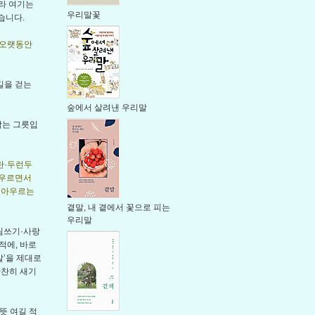
라 여기는
우리말꽃
습니다.
“오랫동안
길을 걷는
숲에서 살려낸 우리말
담는 그릇입
란·두런두
아우르면서
를 아우르는
곁말, 내 곁에서 꽃으로 피는
우리말
살림쓰기·사랑
적에, 바로
말’을 제대로
찬찬히 새기
언뜻 여길 적