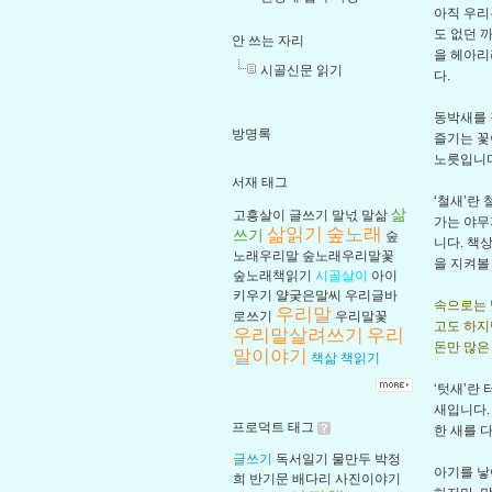
아직 우리
도 없던 
안 쓰는 자리
을 헤아리
시골신문 읽기
다.
동박새를 
방명록
즐기는 꽃
노릇입니다
서재 태그
‘철새’란
삶
고흥살이
글쓰기
말넋
말삶
가는 야무
삶읽기
숲노래
쓰기
숲
니다. 책
노래우리말
숲노래우리말꽃
을 지켜볼
숲노래책읽기
시골살이
아이
키우기
얄궂은말씨
우리글바
속으로는 
우리말
로쓰기
우리말꽃
고도 하지
우리말살려쓰기
우리
돈만 많은 
말이야기
책삶
책읽기
‘텃새’란
새입니다.
프로덕트 태그
한 새를 
글쓰기
독서일기
물만두
박정
아기를 낳
희
반기문
배다리
사진이야기