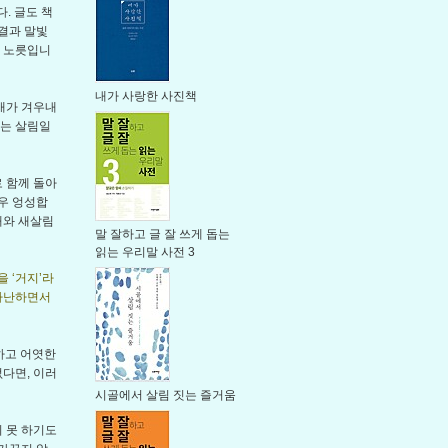
. 글도 책
결과 말빛
필 노릇입니
내가 사랑한 사진책
새가 겨우내
품는 살림일
로 함께 돌아
우 엉성합
래와 새살림
말 잘하고 글 잘 쓰게 돕는
읽는 우리말 사전 3
 ‘거지’라
 가난하면서
하고 어엿한
없다면, 이러
시골에서 살림 짓는 즐거움
지 못 하기도