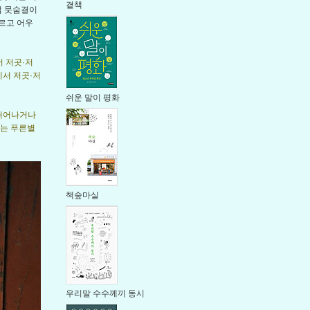
곁책
럼 뭇숨결이
우르고 어우
서 저곳·저
에서 저곳·저
쉬운 말이 평화
 태어나거나
’는 푸른별
책숲마실
우리말 수수께끼 동시