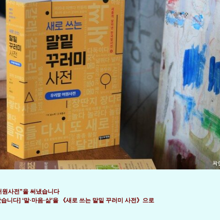
어원사전”을 써냈습니다
왔습니다] ‘말·마음·삶’을 《새로 쓰는 말밑 꾸러미 사전》으로