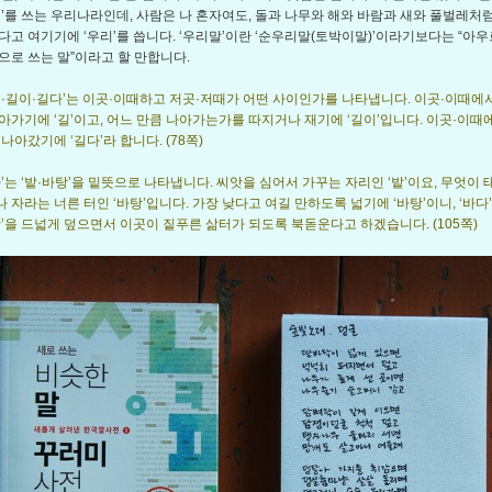
리’를 쓰는 우리나라인데, 사람은 나 혼자여도, 돌과 나무와 해와 바람과 새와 풀벌레처
다고 여기기에 ‘우리’를 씁니다. ‘우리말’이란 ‘순우리말(토박이말)’이라기보다는 “아
으로 쓰는 말”이라고 할 만합니다.
길·길이·길다’는 이곳·이때하고 저곳·저때가 어떤 사이인가를 나타냅니다. 이곳·이때에
아가기에 ‘길’이고, 어느 만큼 나아가는가를 따지거나 재기에 ‘길이’입니다. 이곳·이때
나아갔기에 ‘길다’라 합니다. (78쪽)
바’는 ‘밭·바탕’을 밑뜻으로 나타냅니다. 씨앗을 심어서 가꾸는 자리인 ‘밭’이요, 무엇이
 자라는 너른 터인 ‘바탕’입니다. 가장 낮다고 여길 만하도록 넓기에 ‘바탕’이니, ‘바다
닥’을 드넓게 덮으면서 이곳이 짙푸른 삶터가 되도록 북돋운다고 하겠습니다. (105쪽)