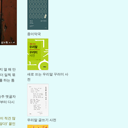
종이약국
 열 해 만
새로 쓰는 우리말 꾸러미 사
더 일찍 묶
전
를 하는 틈
 충주 멧골자
을부터 다시
숱이 적건 많
우리말 글쓰기 사전
많다)’ 꼴인