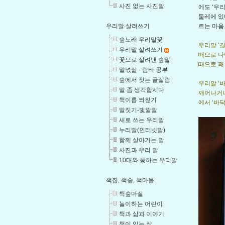
사진 없는 사진말
에도 ‘우
둘레에 있
르는 마음
우리말 살려쓰기
숲노래 우리말꽃
우리말 ‘
우리말 살려쓰기
때으로 나
꽃으로 살려낸 숲말
때으로 꽤 
말넋삶 - 람타 공부
숲에서 짓는 글살림
우리말 ‘
말 좀 생각합시다
깨어나거나
책이름 되짚기
에서 ‘바
말짓기-빛깔말
새로 쓰는 우리말
누리말(인터넷말)
함께 살아가는 말
사진과 우리 말
10대와 통하는 우리말
책집, 책숲, 책마을
책숲마실
놀이하는 어린이
책과 삶과 이야기
책이 있는 삶