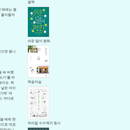
곁책
선 때에는 봉
록 좋아할까
쉬운 말이 평화
읽으면 됩니
을 써 버릇
쓰기’를 하
책숲마실
테지요. 책
게 낳은 아이
기에 ‘새
다. 까다로
을 배워 한
우리말 수수께끼 동시
인으로 여겼
 말았습니