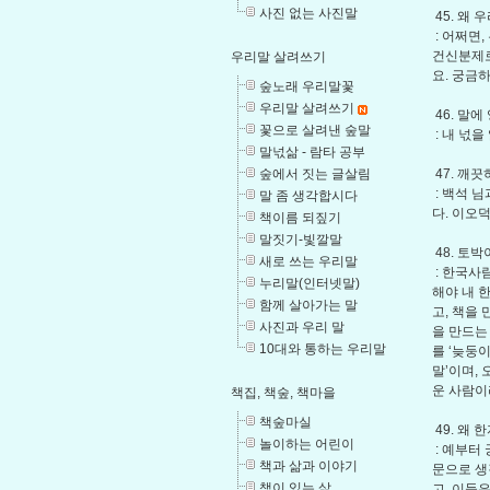
사진 없는 사진말
45. 왜
: 어쩌면
건신분제로
우리말 살려쓰기
요. 궁금
숲노래 우리말꽃
우리말 살려쓰기
46. 말
꽃으로 살려낸 숲말
: 내 넋을
말넋삶 - 람타 공부
47. 깨
숲에서 짓는 글살림
: 백석 
말 좀 생각합시다
다. 이오
책이름 되짚기
말짓기-빛깔말
48. 토
새로 쓰는 우리말
: 한국사
누리말(인터넷말)
해야 내 
함께 살아가는 말
고, 책을 
사진과 우리 말
을 만드는
10대와 통하는 우리말
를 ‘늦둥
말’이며, 
운 사람이
책집, 책숲, 책마을
책숲마실
49. 왜
놀이하는 어린이
: 예부터
책과 삶과 이야기
문으로 생
책이 있는 삶
고, 이들