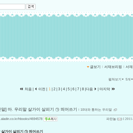
글보기
ｌ
서재브리핑
ｌ
서재
펼쳐보기
5개
처음 |
이전 |
1
|
2
|
3
|
4
|
5
|
6
|
7
|
8
|
다음
|
마지막
른말] 마. 우리말 살가이 살피기 ㉠ 띄어쓰기
ｌ
10대와 통하는 우리말
og.aladin.co.kr/hbooks/4694578
파란놀
(
) l 2011
말 살가이 살피기 ㉠ 띄어쓰기