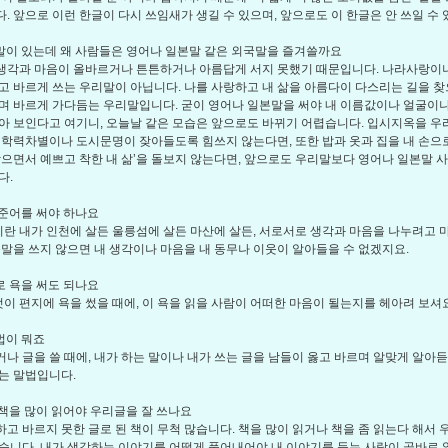
. 앞으로 이런 한글이 다시 쓰임새가 생길 수 있으며, 앞으로도 이 한글은 안 쓰일 수 
리말이 있는데 왜 사람들은 영어나 일본말 같은 외국말을 즐겨쓸까요
 생각과 마음이 올바르거나 튼튼하거나 아름답게 서지 못했기 때문입니다. 나라사랑이
고 바르게 쓰는 우리말이 아닙니다. 나를 사랑하고 내 삶을 아름다이 다스리는 길을 찾
며 바르게 가다듬는 우리말입니다. 굳이 영어나 일본말을 써야 내 이름값이나 얼굴이
아 보인다고 여기니, 오늘날 같은 모습은 앞으로도 바뀌기 어렵습니다. 입시지옥을 우
 학력차별이나 도시문명이 잦아들도록 힘쓰지 않는다면, 또한 밥과 옷과 집을 내 손으
작으면서 예쁘고 착한 내 삶’을 돌보지 않는다면, 앞으로도 우리말보다 영어나 일본말 
다.
 표준어를 써야 하나요
이란 내가 인천에 살든 울릉섬에 살든 마산에 살든, 서로서로 생각과 마음을 나누려고 
준말을 쓰지 않으면 내 생각이나 마음을 내 동무나 이웃이 알아들을 수 없겠지요.
지로 욕을 써도 되나요
벗이 편지에 욕을 썼을 때에, 이 욕을 읽을 사람이 어떠한 마음이 될는지를 헤아려 보셔요
춤법이 뭐죠
하거나 글을 쓸 때에, 내가 하는 말이나 내가 쓰는 글을 남들이 옳고 바르며 알맞게 알아
는 말법입니다.
을 책을 많이 읽어야 우리글을 잘 쓰나요
못하고 바르지 못한 글로 된 책이 무척 많습니다. 책을 많이 읽거나 책을 좀 읽는다 해서 
습니다. 내가 생각하는 이야기를 어떻게 풀어내어야 내 이야기를 듣는 사람이 곧바로