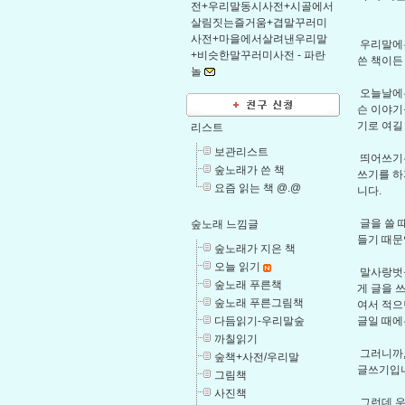
전+우리말동시사전+시골에서
살림짓는즐거움+겹말꾸러미
사전+마을에서살려낸우리말
우리말에는
+비슷한말꾸러미사전 -
파란
쓴 책이든
놀
오늘날에는
슨 이야기
기로 여길
리스트
보관리스트
띄어쓰기는
숲노래가 쓴 책
쓰기를 하
요즘 읽는 책 @.@
니다.
글을 쓸 
숲노래 느낌글
들기 때문
숲노래가 지은 책
오늘 읽기
말사랑벗들
숲노래 푸른책
게 글을 
숲노래 푸른그림책
여서 적으
다듬읽기-우리말숲
글일 때에
까칠읽기
그러니까,
숲책+사전/우리말
글쓰기입니
그림책
사진책
그런데 우