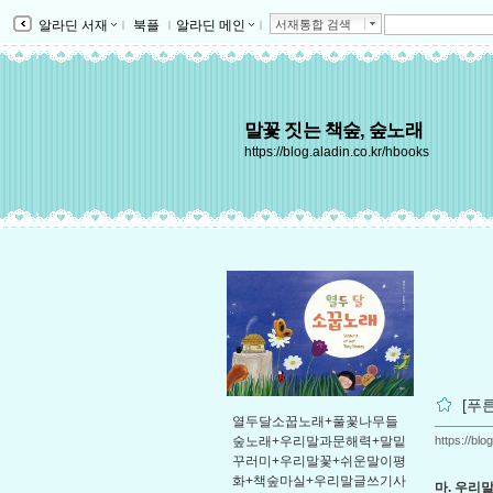
알라딘 서재
ｌ
북플
ｌ
알라딘 메인
ｌ
서재통합 검색
말꽃 짓는 책숲, 숲노래
https://blog.aladin.co.kr/hbooks
[푸
열두달소꿉노래+풀꽃나무들
https://bl
숲노래+우리말과문해력+말밑
꾸러미+우리말꽃+쉬운말이평
화+책숲마실+우리말글쓰기사
마. 우리