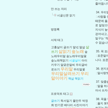
줄어듭니다
안 쓰는 자리
34. 우
시골신문 읽기
: 사람들
때문에 옳
로 알맞으
방명록
지식이 높
걷어내고,
일구는 ‘
서재 태그
수 없습니
삶
고흥살이
글쓰기
말넋
말삶
삶읽기
숲노래
쓰기
35. 꼭
숲
: 표준말
노래우리말
숲노래우리말꽃
니다. 표
숲노래책읽기
시골살이
아이
키우기
얄궂은말씨
우리글바
우리말
36. 편
로쓰기
우리말꽃
우리말살려쓰기
우리
: 말사랑
말이야기
책삶
책읽기
37. 맞
: 말을 
어서 쓰자
프로덕트 태그
38. 꼭
글쓰기
독서일기
물만두
박정
: 옳지 
희
반기문
배다리
사진이야기
쓰지는 않