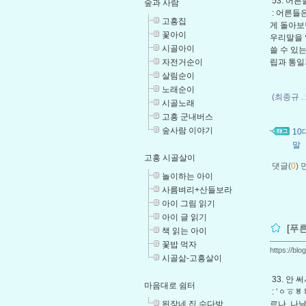
53. 어
숲과 사람
: 어른들
고흥집
게 돌아보
꽃아이
우리말을 
시골아이
쓸 수 있
립과 통일
자전거순이
살림순이
노래순이
(최종규 .
시골노래
고흥 군내버스
숲사람 이야기
1
말
고흥 시골살이
댓글(
0
)
놀이하는 아이
사름벼리+산들보라
아이 그림 읽기
아이 글 읽기
[푸
책 읽는 아이
꽃밥 먹자
https://bl
시골삶-고흥살이
33. 안
마음대로 쉼터
: ‘ㆁㆆ
된장네 집 수다방
르나, 나