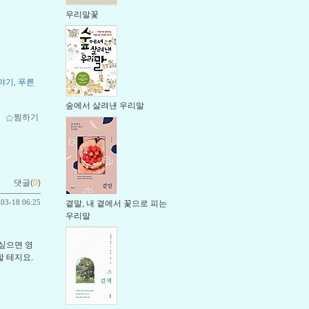
우리말꽃
야기
푸른
,
숲에서 살려낸 우리말
ｌ
찜하기
댓글(
0
)
-03-18 06:25
곁말, 내 곁에서 꽃으로 피는
우리말
 싶으면 영
 테지요.