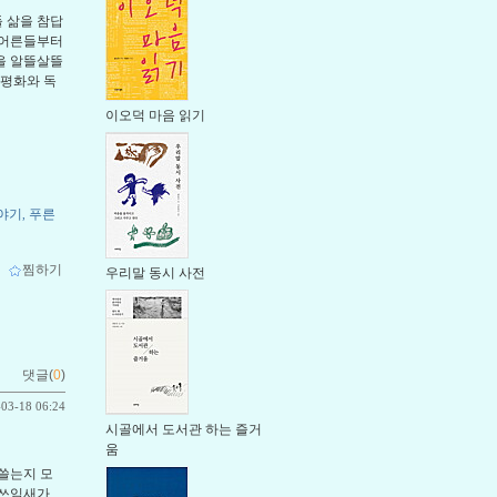
들 삶을 참답
 어른들부터
을 알뜰살뜰
 평화와 독
이오덕 마음 읽기
야기
푸른
,
ｌ
찜하기
우리말 동시 사전
댓글(
0
)
-03-18 06:24
시골에서 도서관 하는 즐거
움
 쓸는지 모
 쓰임새가