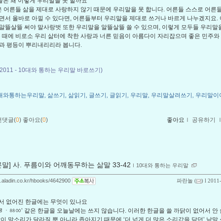
른들은 왜 이렇게 우리말을 못 할까요
은 어른들 삶을 제대로 사랑하지 않기 때문에 우리말을 못 합니다. 어른들 스스로 어른
면서 올바로 아낄 수 있다면, 어른들부터 우리말을 제대로 쓰거나 바르게 나누겠지요.
알뜰살뜰 써야 말사랑벗 또한 우리말을 알뜰살뜰 쓸 수 있으며, 이렇게 모두들 우리말
는 때에 비로소 우리 삶터에 착한 사랑과 너른 믿음이 아름다이 자리잡으며 좋은 민주와
과 평등이 뿌리내리리라 봅니다.
 2011 - 10대와 통하는 우리말 바로쓰기)
0대와통하는우리말
삶쓰기
삶읽기
글쓰기
글읽기
우리말
우리말살려쓰기
우리말이
,
,
,
,
,
,
,
먼댓글(
0
)
좋아요(
0
)
좋아요
ｌ
공유하기
른말] 사. 푸름이와 어깨동무하는 삶말 33-42
ｌ
10대와 통하는 우리말
og.aladin.co.kr/hbooks/4642900
파란놀
(
) l 2011
 써서 없어진 한글에는 무엇이 있나요
ㅸㅱㆍㆅㆀ’ 같은 한글을 오늘날에는 쓰지 않습니다. 이러한 한글을 쓸 까닭이 없어서 안
날이 말소리가 달라질 뿐 아니라 좁아지기 때문에 ‘더 넓게 더 많은 소리값을 담던’ 낱말