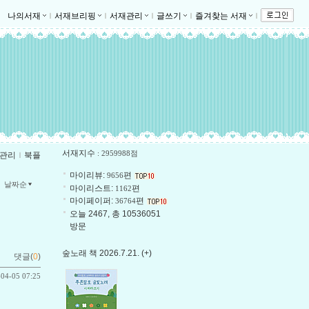
나의서재
ｌ
서재브리핑
ｌ
서재관리
ｌ
글쓰기
ｌ
즐겨찾는 서재
ｌ
서재지수
: 2959988점
관리
ｌ
북플
마이리뷰:
편
9656
날짜순
마이리스트:
편
1162
마이페이퍼:
편
36764
오늘 2467, 총 10536051
방문
숲노래 책 2026.7.21. (+)
댓글(
0
)
-04-05 07:25