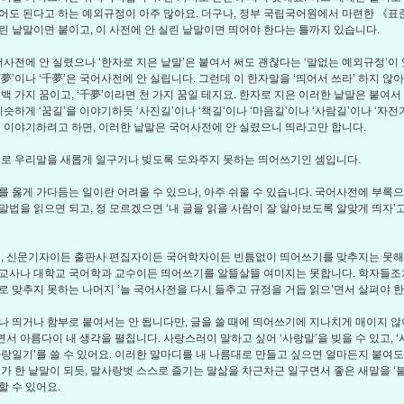
어도 된다고 하는 예외규정이 아주 많아요. 더구나, 정부 국립국어원에서 마련한 《
린 낱말이면 붙이고, 이 사전에 안 실린 낱말이면 띄어야 한다는 틀까지 있습니다.
어사전에 안 실렸으나 ‘한자로 지은 낱말’은 붙여서 써도 괜찮다는 ‘말없는 예외규정’이 
夢’이나 ‘千夢’은 국어사전에 안 실립니다. 그런데 이 한자말을 ‘띄어서 쓰라’ 하지 않아요
 백 가지 꿈이고, ‘千夢’이라면 천 가지 꿈일 테지요. 한자로 지은 이러한 낱말은 붙여서
비슷하게 ‘꿈길’을 이야기하듯 ‘사진길’이나 ‘책길’이나 ‘마음길’이나 ‘사람길’이나 ‘자
을 이야기하려고 하면, 이러한 낱말은 국어사전에 안 실렸으니 띄라고만 합니다.
로 우리말을 새롭게 일구거나 빚도록 도와주지 못하는 띄어쓰기인 셈입니다.
 옳게 가다듬는 일이란 어려울 수 있으나, 아주 쉬울 수 있습니다. 국어사전에 부록
말법을 읽으면 되고, 정 모르겠으면 ‘내 글을 읽을 사람이 잘 알아보도록 알맞게 띄자’
, 신문기자이든 출판사 편집자이든 국어학자이든 빈틈없이 띄어쓰기를 맞추지는 못해요
교사나 대학교 국어학과 교수이든 띄어쓰기를 알뜰살뜰 여미지는 못합니다. 학자들조
로 맞추지 못하는 나머지 ‘늘 국어사전을 다시 들추고 규정을 거듭 읽으’면서 살펴야 
 띄거나 함부로 붙여서는 안 됩니다만, 글을 쓸 때에 띄어쓰기에 지나치게 매이지 않
서 아름다이 내 생각을 펼칩니다. 사랑스러이 말하고 싶어 ‘사랑말’을 빚을 수 있고, 
사랑일기’를 쓸 수 있어요. 이러한 말마디를 내 나름대로 만들고 싶으면 얼마든지 붙여도
’가 한 낱말이 되듯, 말사랑벗 스스로 즐기는 말삶을 차근차근 일구면서 좋은 새말을 ‘
할 수 있어요.