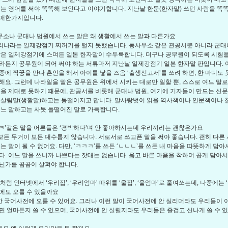
이는 영어를 써야 똑똑해 보인다고 이야기합니다. 지난날 한문(한자말) 쓰던 사람을 똑
 매한가지입니다.
사무소나 군대나 법원에서 쓰는 말은 왜 생활에서 쓰는 말과 다른가요
우리나라는 일제강점기 찌꺼기를 털지 못했습니다. 동사무소 같은 관공서뿐 아니라 군대
말은 일제강점기에 스며든 일본 한자말이 수두룩합니다. 더구나 공무원이 되도록 시험을
라든지 공무원이 되어 써야 하는 서류마저 지난날 일제강점기 일본 한자말 판입니다. 아
중에 짝꿍을 만나 혼인을 해서 아이를 낳을 즈음 ‘출생신고서’를 쓰려 하면, 한 마디도
해요. 그런데 나라일을 맡은 공무원은 위에서 시키는 대로만 일할 뿐, 스스로 여느 말로
몫을 제대로 못하기 때문에, 관공서를 비롯해 군대나 법원, 여기에 기자들이 만드는 신
 살림말(생활말)하고는 동떨어지고 맙니다. 말사랑벗이 읽을 역사책이나 인문책이나 
여느 말하고는 사뭇 돌떨어진 말로 가득합니다.
ㅋㅋㅋ’같은 말을 어른들은 ‘경박하다’며 안 좋아하시는데 우리끼리는 괜찮은가요
 보든 무거이 보든 대수롭지 않습니다. 서로서로 쓰고픈 말을 써야 좋습니다. 괜히 다른
는 말이 될 수 없어요. 다만, ‘ㅋㅋㅋ’를 쓰든 ‘ㄴㄴㄴ’를 쓰든 내 마음을 따뜻하게 담아서
다. 어느 말을 쓰니까 나쁘다는 잣대는 없습니다. 옳고 바른 마음을 착하며 곱게 담아서
닌가를 곰곰이 살펴야 합니다.
미’처럼 인터넷에서 ‘우리집’, ‘우리엄마’ 따위를 ‘울집’, ‘울엄마’로 줄여쓰는데, 나중에는 ‘
에도 오를 수 있을까요
’ 또한 국어사전에 오를 수 있어요. 그러나 이런 말이 국어사전에 안 실리더라도 우리들이 
면 얼마든지 쓸 수 있으며, 국어사전에 안 실릴지라도 우리들은 즐겁고 신나게 쓸 수 