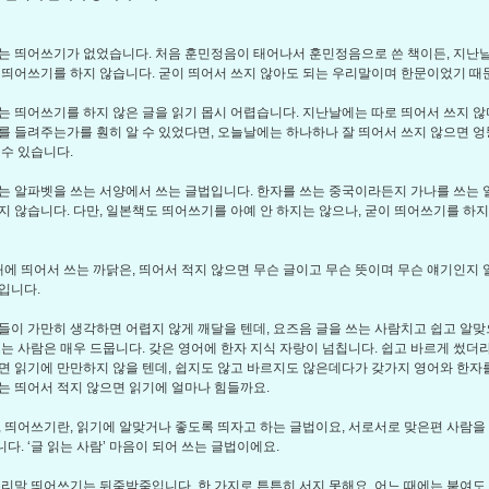
 띄어쓰기가 없었습니다. 처음 훈민정음이 태어나서 훈민정음으로 쓴 책이든, 지난
 띄어쓰기를 하지 않습니다. 굳이 띄어서 쓰지 않아도 되는 우리말이며 한문이었기 때
 띄어쓰기를 하지 않은 글을 읽기 몹시 어렵습니다. 지난날에는 따로 띄어서 쓰지 않
를 들려주는가를 훤히 알 수 있었다면, 오늘날에는 하나하나 잘 띄어서 쓰지 않으면 엉
 수 있습니다.
 알파벳을 쓰는 서양에서 쓰는 글법입니다. 한자를 쓰는 중국이라든지 가나를 쓰는 
지 않습니다. 다만, 일본책도 띄어쓰기를 아예 안 하지는 않으나, 굳이 띄어쓰기를 하지
때에 띄어서 쓰는 까닭은, 띄어서 적지 않으면 무슨 글이고 무슨 뜻이며 무슨 얘기인지
입니다.
이 가만히 생각하면 어렵지 않게 깨달을 텐데, 요즈음 글을 쓰는 사람치고 쉽고 알맞
쓰는 사람은 매우 드뭅니다. 갖은 영어에 한자 지식 자랑이 넘칩니다. 쉽고 바르게 썼더
면 읽기에 만만하지 않을 텐데, 쉽지도 않고 바르지도 않은데다가 갖가지 영어와 한자
는 띄어서 적지 않으면 읽기에 얼마나 힘들까요.
 띄어쓰기란, 읽기에 알맞거나 좋도록 띄자고 하는 글법이요, 서로서로 맞은편 사람을
다. ‘글 읽는 사람’ 마음이 되어 쓰는 글법이에요.
리말 띄어쓰기는 뒤죽박죽입니다. 한 가지로 튼튼히 서지 못해요. 어느 때에는 붙여도