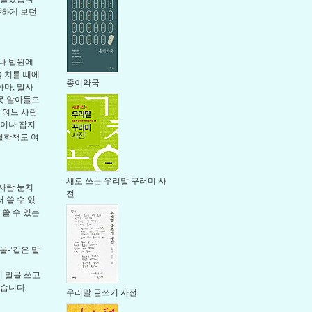
똑하게 보던
나 법원에
 치를 때에
종이약국
마, 말사
 못 알아들으
 여느 사람
문이나 잡지
철학책도 여
새로 쓰는 우리말 꾸러미 사
 사람 눈치
전
 쓸 수 있
 쓸 수 있는
울-’같은 말
이 말을 쓰고
있습니다.
우리말 글쓰기 사전