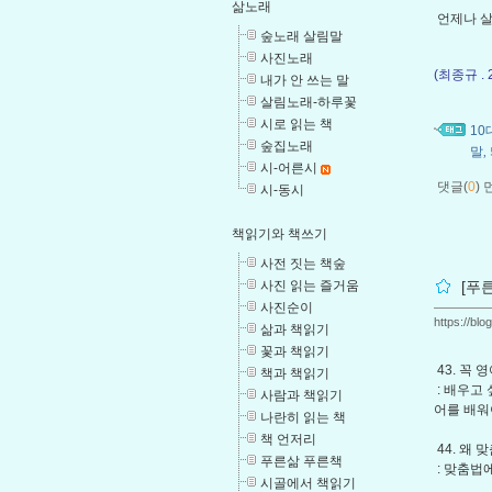
삶노래
언제나 살
숲노래 살림말
사진노래
(최종규 .
내가 안 쓰는 말
살림노래-하루꽃
시로 읽는 책
1
숲집노래
말
,
시-어른시
댓글(
0
)
시-동시
책읽기와 책쓰기
사전 짓는 책숲
사진 읽는 즐거움
[푸
사진순이
https://bl
삶과 책읽기
꽃과 책읽기
43. 꼭
책과 책읽기
: 배우고
사람과 책읽기
어를 배워
나란히 읽는 책
책 언저리
44. 왜
푸른삶 푸른책
: 맞춤법
시골에서 책읽기