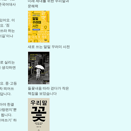
미래 세대를 위한 우리말과
표준국어대사
문해력
있어요. 이
. ‘百
 쓰라 하는
전거길’이나
새로 쓰는 말밑 꾸러미 사전
으로 실리는
고 생각하면
. 중·고등
들꽃내음 따라 걷다가 작은
차 띄어쓰
책집을 보았습니다
한답니다.
아야 한결
‘사랑편지’뿐
 됩니다.
붙여쓰기’ 하