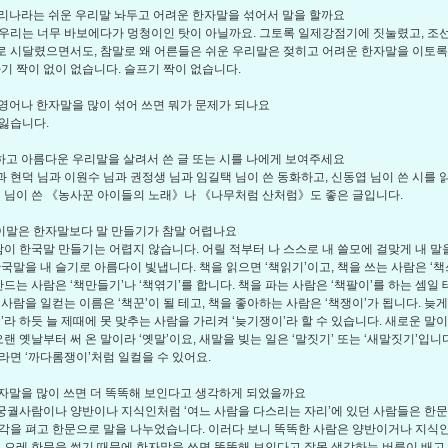
 우리나라는 쉬운 우리말 놔두고 어려운 한자말을 섞어서 말을 할까요
, 우리는 너무 바보에다가 멍청이인 탓이 아닐까요. 그토록 일제강점기에 짓눌렸고, 조
 시달렸으면서도, 참말로 왜 어른들은 쉬운 우리말은 젖히고 어려운 한자말을 이토
하기 짝이 없이 없습니다. 슬프기 짝이 없습니다.
에 영어나 한자말을 많이 섞어 쓰면 뭐가 문제가 되나요
 잃습니다.
끗하고 아름다운 우리말을 살려서 쓴 글 또는 시를 나에게 보여주세요
님과 현덕 님과 이원수 님과 권정생 님과 임길택 님이 쓴 동화하고, 신동엽 님이 쓴 시를 
덕 님이 쓴 《농사꾼 아이들의 노래》나 《나무처럼 산처럼》도 좋은 글입니다.
박이말은 한자말보다 말 만들기가 참말 어렵나요
람이 한국말 만들기는 어렵지 않습니다. 어릴 적부터 나 스스로 내 쓸모에 걸맞게 내 말
한국말을 내 슬기로 아름다이 빛냅니다. 책을 읽으면 ‘책읽기’이고, 책을 쓰는 사람은 ‘책
만드는 사람은 ‘책만들기’나 ‘책엮기’를 합니다. 책을 파는 사람은 ‘책팔이’를 하는 셈일 
 사람을 일컫는 이름은 ‘책꾼’이 될 테고, 책을 좋아하는 사람은 ‘책쟁이’가 됩니다. 늦
이’라 하듯 늘 제때에 못 맞추는 사람을 가리켜 ‘늦기쟁이’라 할 수 있습니다. 새로운 말이
오랜 옛날부터 써 온 말이라 ‘옛말’이요, 새말을 빚는 일은 ‘말짓기’ 또는 ‘새말짓기’입니
라면 ‘까다롬쟁이’처럼 일컬을 수 있어요.
 한자말을 많이 쓰면 더 똑똑해 보인다고 생각하게 되었을까요
 궁궐사람이나 양반이나 지식인처럼 ‘여느 사람을 다스리는 자리’에 있던 사람들은 한문
각을 펴고 한문으로 말을 나누었습니다. 이러다 보니 똑똑한 사람은 양반이거나 지식
은 으레 한문을 썼기 때문에 한자말을 쓰면 똑똑해 보인다고 잘못 생각하는 버릇이 배고