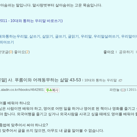
아숨쉬는 말입니다. 말사랑벗부터 살아숨쉬는 고운 목숨입니다.
 2011 - 10대와 통하는 우리말 바로쓰기)
0대와통하는우리말
삶쓰기
삶읽기
글쓰기
글읽기
우리말
우리말살려쓰기
우리말이
,
,
,
,
,
,
,
띄어쓰기
먼댓글(
0
)
좋아요(
2
)
좋아요
ｌ
공유하기
른말] 사. 푸름이와 어깨동무하는 삶말 43-53
ｌ
10대와 통하는 우리말
og.aladin.co.kr/hbooks/4642901
파란놀
(
) l 2011
 영어를 배워야 하나요
 싶은 사람이면 배워야 하고, 영어로 어떤 일을 하거나 영어로 된 책이나 영화를 즐기고
야 합니다. 외국여행을 즐기고 싶거나 외국사람을 사귀고 싶을 때에도 영어를 배워야 할
 맞춤법에 맞추어서 써야 하나요?
에 맞추어서 글을 쓰지 않으면, 아무도 내 글을 알아볼 수 없습니다.