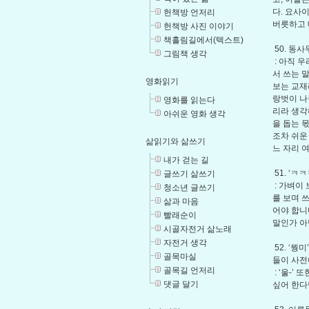
다. 요사
헌책방 언저리
버릇하고
헌책방 사진 이야기
책홀림길에서(텍스트)
50. 동
그림책 생각
: 아직 
서 쓰는 
영화읽기
보는 교재
랑벗이 나
영화를 읽는다
리라 생각
아쉬운 영화 생각
을 돕는 
조차 쉬운
삶읽기와 삶쓰기
느 자리 
내가 걷는 길
51. ‘
글쓰기 삶쓰기
: 가벼이
청소년 글쓰기
를 보며 쓰
삶과 마음
어야 합니
빨래순이
말인가 아
시골자전거 삶노래
자전거 생각
52. ‘뭥
골목마실
들이 사전
골목길 언저리
: ‘울-
댓글 달기
싶어 한다