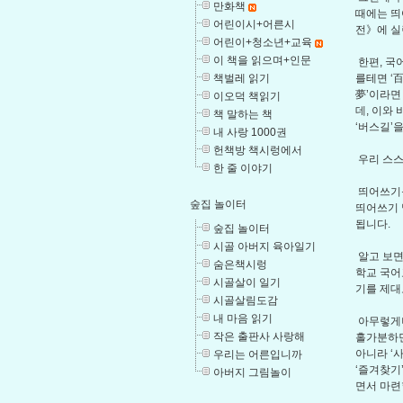
만화책
때에는 띄
어린이시+어른시
전》에 실
어린이+청소년+교육
이 책을 읽으며+인문
한편, 국
책벌레 읽기
를테면 ‘百
夢’이라면
이오덕 책읽기
데, 이와 
책 말하는 책
‘버스길’
내 사랑 1000권
헌책방 책시렁에서
우리 스스
한 줄 이야기
띄어쓰기를
숲집 놀이터
띄어쓰기 
됩니다.
숲집 놀이터
시골 아버지 육아일기
알고 보면
숨은책시렁
학교 국어
시골살이 일기
기를 제대
시골살림도감
내 마음 읽기
아무렇게나
작은 출판사 사랑해
홀가분하면
아니라 ‘
우리는 어른입니까
‘즐겨찾기
아버지 그림놀이
면서 마련