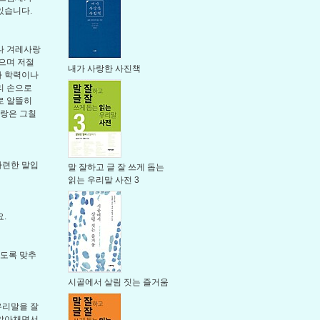
있습니다.
나 겨레사랑
으며 저절
내가 사랑한 사진책
나 학력이나
리 손으로
로 알뜰히
사랑은 그칠
마련한 말입
말 잘하고 글 잘 쓰게 돕는
읽는 우리말 사전 3
.
듣도록 맞추
시골에서 살림 짓는 즐거움
우리말을 잘
 알아채면서