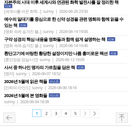
자본주의 시대 이후 세계사와 연관된 화학 발전사를 잘 정리한 책
리뷰
[세계사를 바꾼 화학 ..]
sunny | 2026-06-20 23:50
예수의 일대기를 중심으로 한 신약 성경을 관련 명화와 함께 읽을 수
있는 책
리뷰
[명화 속에 숨겨진 불..]
sunny | 2026-06-14 19:00
구약 성경의 핵심 내용을 명화들과 함께 쉽게 설명하는 책
리뷰
[명화 속에 숨겨진 불..]
sunny | 2026-06-14 10:40
환단고기에 바탕한 황당한 설정이지만 나름 흥미로운 팩션
리뷰
[훈민정음 암살사건]
sunny | 2026-06-13 19:09
사서 중 하나인 맹자의 가르침을 담은 책
리뷰
[맹자]
sunny | 2026-06-07 18:52
2026년 5월에 읽은 책들
리스트
[진짜의 마인드]
sunny | 2026-06-06 18:16
2026년 5월에 본 영화들
리스트
sunny | 2026-06-04 18:38
1
2
3
4
5