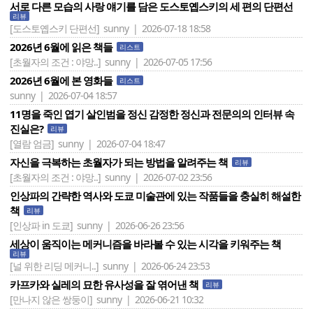
서로 다른 모습의 사랑 얘기를 담은 도스토옙스키의 세 편의 단편선
리뷰
[도스토옙스키 단편선]
sunny | 2026-07-18 18:58
2026년 6월에 읽은 책들
리스트
[초월자의 조건 : 야망..]
sunny | 2026-07-05 17:56
2026년 6월에 본 영화들
리스트
sunny | 2026-07-04 18:57
11명을 죽인 엽기 살인범을 정신 감정한 정신과 전문의의 인터뷰 속
진실은?
리뷰
[열람 엄금]
sunny | 2026-07-04 18:47
자신을 극복하는 초월자가 되는 방법을 알려주는 책
리뷰
[초월자의 조건 : 야망..]
sunny | 2026-07-02 23:56
인상파의 간략한 역사와 도쿄 미술관에 있는 작품들을 충실히 해설한
책
리뷰
[인상파 in 도쿄]
sunny | 2026-06-26 23:56
세상이 움직이는 메커니즘을 바라볼 수 있는 시각을 키워주는 책
리뷰
[널 위한 리딩 메커니..]
sunny | 2026-06-24 23:53
카프카와 실레의 묘한 유사성을 잘 엮어낸 책
리뷰
[만나지 않은 쌍둥이]
sunny | 2026-06-21 10:32