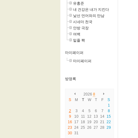
유홍준
내 건강은 내가 지킨다
낯선 언어와의 만남
시네마 천국
안방 극장
여백
밑줄 쫙
마이페이퍼
마이페이퍼
방명록
2026
8
S
M
T
W
T
F
S
1
2
3
4
5
6
7
8
9
10
11
12
13
14
15
16
17
18
19
20
21
22
23
24
25
26
27
28
29
30
31