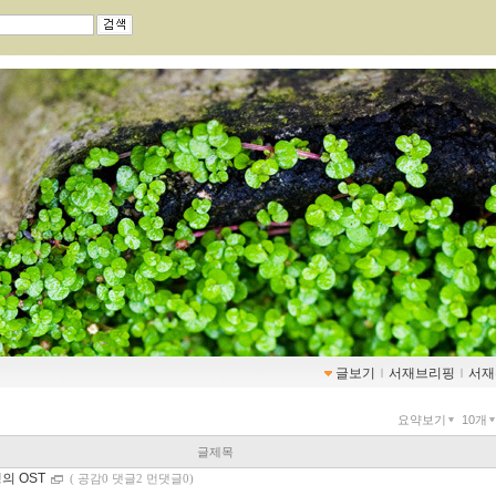
글보기
ｌ
서재브리핑
ｌ
서재
요약보기
10개
글제목
의 OST
(
공감0 댓글2 먼댓글0)