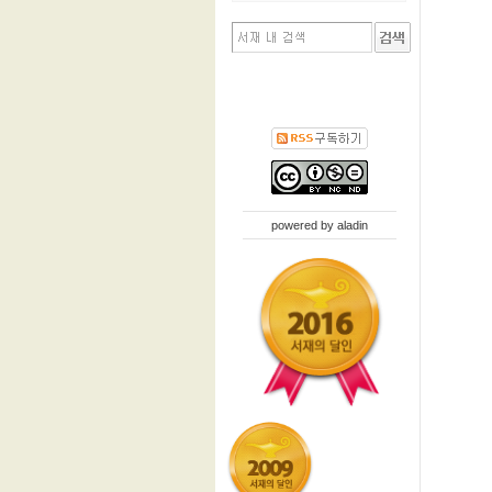
powered by
aladin