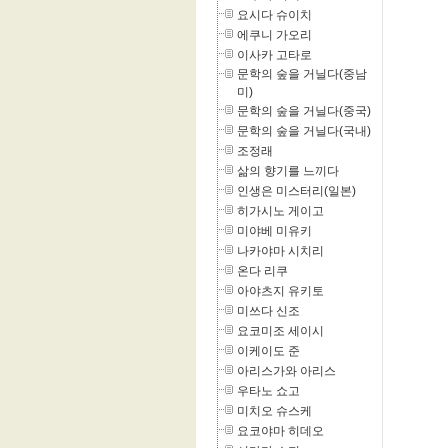
요시다 슈이치
에쿠니 가오리
이사카 고타로
문학의 숲을 거닐다(중남
미)
문학의 숲을 거닐다(중국)
문학의 숲을 거닐다(국내)
조정래
삶의 향기를 느끼다
인생은 미스터리(일본)
히가시노 게이고
미야베 미유키
나카야마 시치리
온다 리쿠
아야츠지 유키토
미쓰다 신조
요코미조 세이시
이케이도 준
아리스가와 아리스
우타노 쇼고
미치오 슈스케
요코야마 히데오