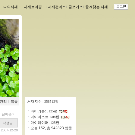
나의서재
ｌ
서재브리핑
ｌ
서재관리
ｌ
글쓰기
ｌ
즐겨찾는 서재
ｌ
관리
ｌ
북플
서재지수
: 358513점
마이리뷰:
편
5125
날짜순
마이리스트:
편
508
마이페이퍼:
편
125
작성일
오늘 152, 총 942823 방문
2007-12-20