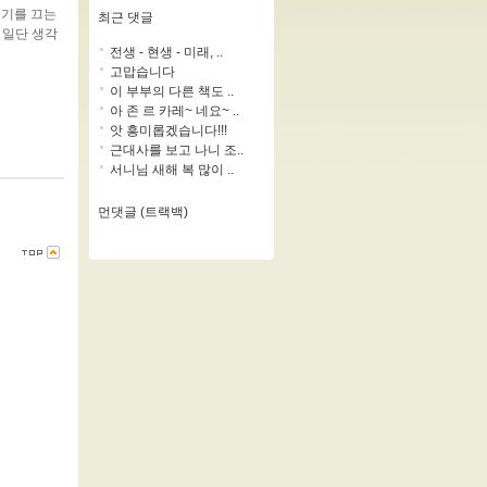
인기를 끄는
최근 댓글
 일단 생각
전생 - 현생 - 미래, ..
고맙습니다
이 부부의 다른 책도 ..
아 존 르 카레~ 네요~ ..
앗 흥미롭겠습니다!!!
근대사를 보고 나니 조..
서니님 새해 복 많이 ..
먼댓글 (트랙백)