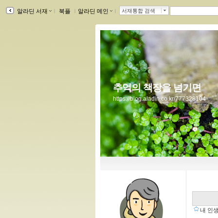
알라딘 서재
ｌ
북플
ｌ
알라딘 메인
ｌ
서재통합 검색
추억의 책장을 넘기면
https://blog.aladin.co.kr/777328104
내 인생