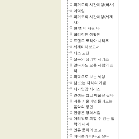
과거로의 시간여행(국사)
이덕일
과거로의 시간여행(세계
사)
한 뼘 더 자란 나
합리적인 생활인
트렌드 코리아 시리즈
세계미래보고서
세스 고딘
설득의 심리학 시리즈
알다가도 모를 사람의 심
리
과학으로 보는 세상
샘 솟는 지식의 기쁨
서가명강 시리즈
인생은 짧고 예술은 길다
귀를 기울이면 들려오는
음악의 향연
인생은 영화처럼
어려워도 피할 수 없는 철
학의 세계
인류 문화의 보고
어디론가 떠나고 싶다