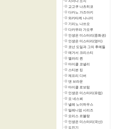
시마다 소지
교고쿠 나츠히코
다카노 가즈아키
와카타케 나나미
기리노 나쓰오
다카무라 가오루
인생은 미스터리(중화권)
인생은 미스터리(영미)
코넌 도일과 그의 후예들
애거서 크리스티
엘러리 퀸
마이클 코넬리
스티븐 킹
제프리 디버
댄 브라운
마이클 로보텀
인생은 미스터리(유럽)
요 네스뵈
넬레 노이하우스
밀레니엄 시리즈
모리스 르블랑
인생은 미스터리(국산)
도진기