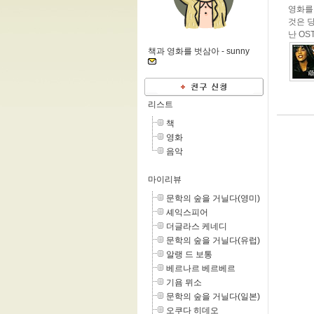
영화를
것은 
난 O
책과 영화를 벗삼아 -
sunny
리스트
책
영화
음악
마이리뷰
문학의 숲을 거닐다(영미)
셰익스피어
더글라스 케네디
문학의 숲을 거닐다(유럽)
알랭 드 보통
베르나르 베르베르
기욤 뮈소
문학의 숲을 거닐다(일본)
오쿠다 히데오