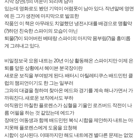
지막 장면(?)의 여운이 뇌리에 남아
있는데 영화로도 봤던 기억이 어렴풋이 남아 있다. 작년말에 영면
에 든 그가 생전에 마지막으로 발표한
작품인 이 책은 아무래도 치열했던 냉전시대를 배경으로 맹활약
(?)하던 친숙한 스파이의 모습이 아닌
퇴물(?)이 되어버린 베테랑 스파이의 마지막 몸부림(?)을 흥미롭
게 그려내고 있다.
비밀정보국 요원 내트는 20년 이상 활동해온 스파이지만 이제 은
퇴를 앞둔 상황에서 헤이븐 분국장이란
새로운 보직을 부여받게 된다. 배터시 아틸레티쿠스 배드민턴 클
럽의 챔피언이기도 한 그는 일부러
그와의 대결을 청하며 찾아온 에드와 경기를 계속 해나가면서 가
까워진다. 새로운 보직에서도 부하
여직원인 까칠한 플로렌스가 심혈을 기울인 로즈버드 작전이 나
름 어필을 하는 것 같았는데 에드가
장애인 여동생과 함께 배드민턴 복식 시합을 제안하자 내트는 마
지못해 플로렌스에게 도움을 요청해
시합이 성사된다. 이때까지만 해도 내트에겐 별다른 문제는 없었