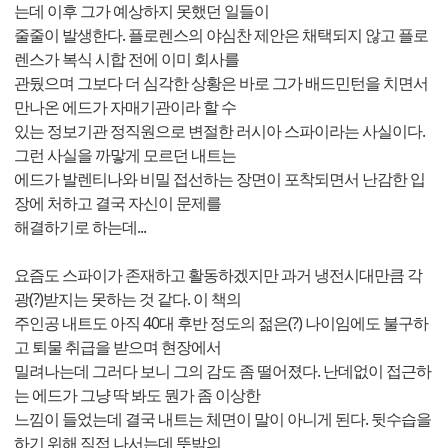
는데 이후 그가 예상하지 못했던 일들이
줄줄이 발생한다. 플로렌스의 야심찬 제안은 채택되지 않고 플로
렌스가 복식 시합 전에 이미 회사를
관뒀으며 그보다 더 심각한 상황은 바로 그가 배드민턴을 치면서
만나온 에드가 자매기관이라 할 수
있는 정보기관 정직원으로 변절한 러시아 스파이라는 사실이다.
그런 사실을 까맣게 모르던 내트는
에드가 발렌티나와 비밀 접선하는 장면이 포착되면서 난감한 입
장에 처하고 결국 자신이 문제를
해결하기로 하는데...
요즘도 스파이가 존재하고 활동하겠지만 과거 냉전시대만큼 각
광(?)받지는 못하는 것 같다. 이 책의
주인공 내트도 아직 40대 후반 정도의 젊은(?) 나이임에도 불구하
고 퇴물 취급을 받으며 현장에서
밀려나는데 그러다 보니 그의 감도 좀 떨어졌다. 난데없이 접근하
는 에드가 그냥 딱 봐도 뭔가 좀 이상한
느낌이 들었는데 결국 내트는 체면이 말이 아니게 된다. 뒷수습을
하기 위해 직접 나서는데 뜻밖의