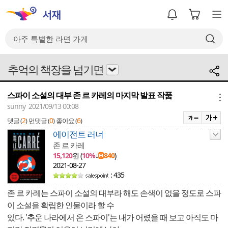
추억의 책장을 넘기면
스파이 소설의 대부 존 르 카레의 마지막 발표 작품
메뉴
sunny 2021/09/13 00:08
2
0
6
댓글 (
)
먼댓글 (
)
좋아요 (
)
에이전트 러너
존 르 카레
15,120
원 (
10%
↓
840
)
2021-08-27
: 435
존 르 카레는 스파이 소설의 대부라 해도 손색이 없을 정도로 스파
이 소설을 확립한 인물이라 할 수
있다. '추운 나라에서 온 스파이'는 내가 어렸을 때 보고 아직도 마