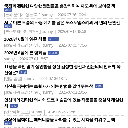
국경과 관련한 다양한 쟁점들을 총망라하여 지도 위에 보여준 책
리뷰
[눈에 보이지 않는 국..]
sunny | 2026-07-26 10:24
서로 다른 모습의 사랑 얘기를 담은 도스토옙스키의 세 편의 단편선
리뷰
[도스토옙스키 단편선]
sunny | 2026-07-18 18:58
2026년 6월에 읽은 책들
리스트
[초월자의 조건 : 야망..]
sunny | 2026-07-05 17:56
2026년 6월에 본 영화들
리스트
sunny | 2026-07-04 18:57
11명을 죽인 엽기 살인범을 정신 감정한 정신과 전문의의 인터뷰 속
진실은?
리뷰
[열람 엄금]
sunny | 2026-07-04 18:47
자신을 극복하는 초월자가 되는 방법을 알려주는 책
리뷰
[초월자의 조건 : 야망..]
sunny | 2026-07-02 23:56
인상파의 간략한 역사와 도쿄 미술관에 있는 작품들을 충실히 해설한
책
리뷰
[인상파 in 도쿄]
sunny | 2026-06-26 23:56
세상이 움직이는 메커니즘을 바라볼 수 있는 시각을 키워주는 책
리뷰