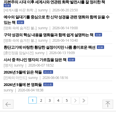
자본주의 시대 이후 세계사와 연관된 화학 발전사를 잘 정리한 책
리뷰
[세계사를 바꾼 화학 ..]
sunny | 2026-06-20 23:50
예수의 일대기를 중심으로 한 신약 성경을 관련 명화와 함께 읽을 수
있는 책
리뷰
[명화 속에 숨겨진 불..]
sunny | 2026-06-14 19:00
구약 성경의 핵심 내용을 명화들과 함께 쉽게 설명하는 책
리뷰
[명화 속에 숨겨진 불..]
sunny | 2026-06-14 10:40
환단고기에 바탕한 황당한 설정이지만 나름 흥미로운 팩션
리뷰
[훈민정음 암살사건]
sunny | 2026-06-13 19:09
사서 중 하나인 맹자의 가르침을 담은 책
리뷰
[맹자]
sunny | 2026-06-07 18:52
2026년 5월에 읽은 책들
리스트
[진짜의 마인드]
sunny | 2026-06-06 18:16
2026년 5월에 본 영화들
리스트
sunny | 2026-06-04 18:38
1
2
3
4
5