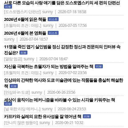
서로 다른 모습의 사랑 얘기를 담은 도스토옙스키의 세 편의 단편선
리뷰
[도스토옙스키 단편선]
sunny | 2026-07-18 18:58
2026년 6월에 읽은 책들
리스트
[초월자의 조건 : 야망..]
sunny | 2026-07-05 17:56
2026년 6월에 본 영화들
리스트
sunny | 2026-07-04 18:57
11명을 죽인 엽기 살인범을 정신 감정한 정신과 전문의의 인터뷰 속
진실은?
리뷰
[열람 엄금]
sunny | 2026-07-04 18:47
자신을 극복하는 초월자가 되는 방법을 알려주는 책
리뷰
[초월자의 조건 : 야망..]
sunny | 2026-07-02 23:56
인상파의 간략한 역사와 도쿄 미술관에 있는 작품들을 충실히 해설한
책
리뷰
[인상파 in 도쿄]
sunny | 2026-06-26 23:56
세상이 움직이는 메커니즘을 바라볼 수 있는 시각을 키워주는 책
리뷰
[널 위한 리딩 메커니..]
sunny | 2026-06-24 23:53
카프카와 실레의 묘한 유사성을 잘 엮어낸 책
리뷰
[만나지 않은 쌍둥이]
sunny | 2026-06-21 10:32