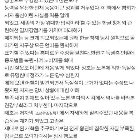
능력을 우선한 인재 등용이 큰 성과를 거두었다. 이 책에서 황희가
서자 출신이란 사실을 처음 알게
되었고, 세종의 가장 위대한 업적이라 할 수 있는 한글 창제와 관
련해선 일제강점기를 거치며 아래하가
폐지되는 등 크게 퇴보되었는데 원래 한글 창제 당시 원칙으로 돌
아가면 지구상 모든 언어를 완벽하게
표기할 수 있다는 흥미로운 주장을 펼친다. 한편 기득권층 반발에
종모법을 복원시켜 노비제를 확대
시킨 잘못도 이번에 처음 알게 되었다. 정조는 노론에 의한 독살설
로 유명한데 정조가 노론 당수 심환지
에게 보낸 어찰이 발견되면서 독살설이 근거가 없다는 주장도 나
왔지만 저자는 당시 상황에 대한 이해
부족 내지 현재도 살아 있는 노론 벽파의 시각에서 역사를 바라본
견강부회라고 치부한다. 마지막으로
태조는 저자의 '
'에서 자세하게 알려주었던 내용을 복
조선왕조실록 1
습하는 계기가 되었고 고종은
제대로 된 개혁을 추구하기보단 전제 왕권에 집착한 자질 부족한
임금으로 오락가락하는 정치 행보를