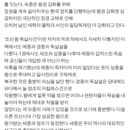
를 잇는다. 숙종은 왕권 강화를 위해
정권을 계속 갈아치우는 환국 정치를 단행하는데 왕권 강화엔 성
공하지만 극단적인 정권 교체로 인해
오히려 남인 세력의 몰락과 서인의 일당독재만 더 강화되고 만다.
'
조선
왕 독살사건
'이란 저자의 히트작에서도 자세히 다뤘지만 이
책에서도 예종과 경종의 독살설을
다룬다. 1권에서도 세조와 성종을 다루며 예종의 갑작스런 죽음
에 공신들이 개입된 게 아닌가 하는
의혹을 제기했는데 예종이 죽자마자 미리 알았다는 듯이 성종을
왕으로 추대하고 일사천리로 구체제로
복귀한 것은 충분히 의심을 살만 했다. 경종의 독살설은 당대에도
파다해서 늘 영조의 아킬레스건으로
작용했다. 왕에게 잘못 약을 썼으면 어의나 관련자들이 목숨을 내
놓아야 하는데 제대로 처벌을 받지
않았다는 게 모종의 거래가 있었을 것으로 보기에 충분했다. 다음
으론 조선시대 가장 성공한 왕으로
평가받는 세종과 정조가 등장한다. 세종은 우리 역사의 대표적인
성군으로 추앙받고 있는데 신분보다