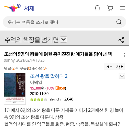
추억의 책장을 넘기면
조선의 9명의 왕들에 얽힌 흥미진진한 얘기들을 담아낸 책
메뉴
sunny 2021/02/14 18:25
2
0
3
댓글 (
)
먼댓글 (
)
좋아요 (
)
조선 왕을 말하다 2
이덕일
15,300
원 (
10%
↓
850
)
2010-11-30
: 2,048
1권
에서 8명의 조선 왕을 다룬 기세를 이어가 2권에선 한 명 늘어
총 9명의 조선 왕을 다룬다. 삼종
혈맥의 시대를 연 임금들로 효종, 현종, 숙종을, 독살설에 휩싸인