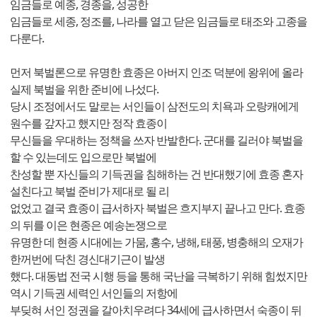
임금들로 예종, 경종을, 성공한
임금들로 세종, 정조를, 나라를 열고 닫은 임금들로 태조와 고종을
다룬다.
먼저 북벌론으로 유명한 효종은 아버지 인조 덕분에 왕위에 올라
실제 북벌을 위한 준비에 나섰다.
당시 조정에서도 말로는 서인들이 삼전도의 치욕과 오랑캐에게
원수를 갚자고 했지만 정작 효종이
무신들을 우대하는 정책을 쓰자 반발한다. 군대를 길러야 북벌을
할 수 있는데도 입으로만 북벌에
찬성할 뿐 자신들의 기득권을 침해하는 건 반대했기에 효종 혼자
설친다고 북벌 준비가 제대로 될 리
없었고 결국 효종이 급서하자 북벌은 흐지부지 끝나고 만다. 효종
의 뒤를 이은 현종은 예송논쟁으로
유명한 데 현종 시대에는 가뭄, 홍수, 냉해, 태풍, 병충해의 오재가
한꺼번에 닥친 경신대기근이 발생
했다. 대동법 전국 시행 등을 통해 국난을 극복하기 위해 힘썼지만
역시 기득권 세력인 서인들의 저항에
부딪혀 서인 정권을 갈아치우려다 34세에 급사하면서 숙종이 뒤