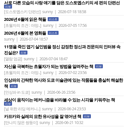
서로 다른 모습의 사랑 얘기를 담은 도스토옙스키의 세 편의 단편선
리뷰
[도스토옙스키 단편선]
sunny | 2026-07-18 18:58
2026년 6월에 읽은 책들
리스트
[초월자의 조건 : 야망..]
sunny | 2026-07-05 17:56
2026년 6월에 본 영화들
리스트
sunny | 2026-07-04 18:57
11명을 죽인 엽기 살인범을 정신 감정한 정신과 전문의의 인터뷰 속
진실은?
리뷰
[열람 엄금]
sunny | 2026-07-04 18:47
자신을 극복하는 초월자가 되는 방법을 알려주는 책
리뷰
[초월자의 조건 : 야망..]
sunny | 2026-07-02 23:56
인상파의 간략한 역사와 도쿄 미술관에 있는 작품들을 충실히 해설한
책
리뷰
[인상파 in 도쿄]
sunny | 2026-06-26 23:56
세상이 움직이는 메커니즘을 바라볼 수 있는 시각을 키워주는 책
리뷰
[널 위한 리딩 메커니..]
sunny | 2026-06-24 23:53
카프카와 실레의 묘한 유사성을 잘 엮어낸 책
리뷰
[만나지 않은 쌍둥이]
sunny | 2026-06-21 10:32