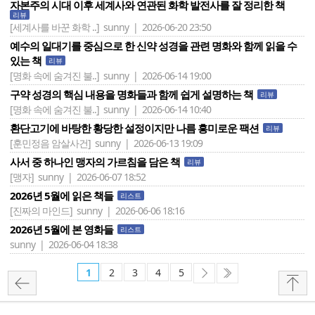
자본주의 시대 이후 세계사와 연관된 화학 발전사를 잘 정리한 책
리뷰
[세계사를 바꾼 화학 ..]
sunny | 2026-06-20 23:50
예수의 일대기를 중심으로 한 신약 성경을 관련 명화와 함께 읽을 수
있는 책
리뷰
[명화 속에 숨겨진 불..]
sunny | 2026-06-14 19:00
구약 성경의 핵심 내용을 명화들과 함께 쉽게 설명하는 책
리뷰
[명화 속에 숨겨진 불..]
sunny | 2026-06-14 10:40
환단고기에 바탕한 황당한 설정이지만 나름 흥미로운 팩션
리뷰
[훈민정음 암살사건]
sunny | 2026-06-13 19:09
사서 중 하나인 맹자의 가르침을 담은 책
리뷰
[맹자]
sunny | 2026-06-07 18:52
2026년 5월에 읽은 책들
리스트
[진짜의 마인드]
sunny | 2026-06-06 18:16
2026년 5월에 본 영화들
리스트
sunny | 2026-06-04 18:38
1
2
3
4
5