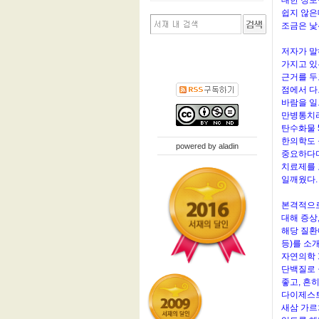
대한 정보
쉽지 않은
조금은 낯
저자가 말
가지고 있
근거를 두
점에서 다
바람을 일
만병통치라
탄수화물 5
한의학도 
powered by
aladin
중요하다며
치료제를 
일깨웠다.
본격적으로
대해 증상
해당 질환
등)를 소
자연의학 
단백질로 
좋고, 흔
다이제스트
새삼 가르