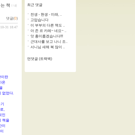
최근 댓글
는 책
ｌ
내
전생 - 현생 - 미래, ..
댓글(
0
)
고맙습니다
이 부부의 다른 책도 ..
-10-31 18:47
아 존 르 카레~ 네요~ ..
앗 흥미롭겠습니다!!!
근대사를 보고 나니 조..
서니님 새해 복 많이 ..
먼댓글 (트랙백)
안이란
다가온
안을
 없었다.
늙기
로,
적인
이 책을
간이
강이