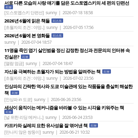
서로 다른 모습의 사랑 얘기를 담은 도스토옙스키의 세 편의 단편선
리뷰
[도스토옙스키 단편선]
sunny | 2026-07-18 18:58
2026년 6월에 읽은 책들
리스트
[초월자의 조건 : 야망..]
sunny | 2026-07-05 17:56
2026년 6월에 본 영화들
리스트
sunny | 2026-07-04 18:57
11명을 죽인 엽기 살인범을 정신 감정한 정신과 전문의의 인터뷰 속
진실은?
리뷰
[열람 엄금]
sunny | 2026-07-04 18:47
자신을 극복하는 초월자가 되는 방법을 알려주는 책
리뷰
[초월자의 조건 : 야망..]
sunny | 2026-07-02 23:56
인상파의 간략한 역사와 도쿄 미술관에 있는 작품들을 충실히 해설한
책
리뷰
[인상파 in 도쿄]
sunny | 2026-06-26 23:56
세상이 움직이는 메커니즘을 바라볼 수 있는 시각을 키워주는 책
리뷰
[널 위한 리딩 메커니..]
sunny | 2026-06-24 23:53
카프카와 실레의 묘한 유사성을 잘 엮어낸 책
리뷰
[만나지 않은 쌍둥이]
sunny | 2026-06-21 10:32