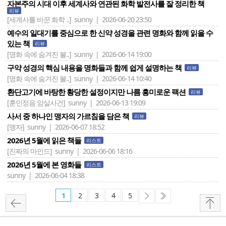
자본주의 시대 이후 세계사와 연관된 화학 발전사를 잘 정리한 책
리뷰
[세계사를 바꾼 화학 ..]
sunny | 2026-06-20 23:50
예수의 일대기를 중심으로 한 신약 성경을 관련 명화와 함께 읽을 수
있는 책
리뷰
[명화 속에 숨겨진 불..]
sunny | 2026-06-14 19:00
구약 성경의 핵심 내용을 명화들과 함께 쉽게 설명하는 책
리뷰
[명화 속에 숨겨진 불..]
sunny | 2026-06-14 10:40
환단고기에 바탕한 황당한 설정이지만 나름 흥미로운 팩션
리뷰
[훈민정음 암살사건]
sunny | 2026-06-13 19:09
사서 중 하나인 맹자의 가르침을 담은 책
리뷰
[맹자]
sunny | 2026-06-07 18:52
2026년 5월에 읽은 책들
리스트
[진짜의 마인드]
sunny | 2026-06-06 18:16
2026년 5월에 본 영화들
리스트
sunny | 2026-06-04 18:38
1
2
3
4
5