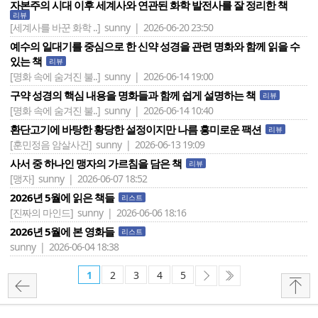
자본주의 시대 이후 세계사와 연관된 화학 발전사를 잘 정리한 책
리뷰
[세계사를 바꾼 화학 ..]
sunny | 2026-06-20 23:50
예수의 일대기를 중심으로 한 신약 성경을 관련 명화와 함께 읽을 수
있는 책
리뷰
[명화 속에 숨겨진 불..]
sunny | 2026-06-14 19:00
구약 성경의 핵심 내용을 명화들과 함께 쉽게 설명하는 책
리뷰
[명화 속에 숨겨진 불..]
sunny | 2026-06-14 10:40
환단고기에 바탕한 황당한 설정이지만 나름 흥미로운 팩션
리뷰
[훈민정음 암살사건]
sunny | 2026-06-13 19:09
사서 중 하나인 맹자의 가르침을 담은 책
리뷰
[맹자]
sunny | 2026-06-07 18:52
2026년 5월에 읽은 책들
리스트
[진짜의 마인드]
sunny | 2026-06-06 18:16
2026년 5월에 본 영화들
리스트
sunny | 2026-06-04 18:38
1
2
3
4
5