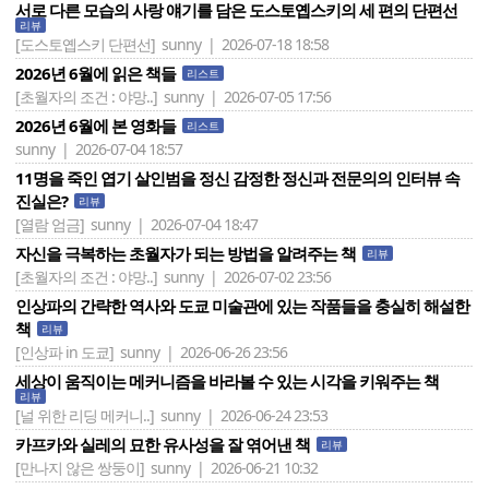
서로 다른 모습의 사랑 얘기를 담은 도스토옙스키의 세 편의 단편선
리뷰
[도스토옙스키 단편선]
sunny | 2026-07-18 18:58
2026년 6월에 읽은 책들
리스트
[초월자의 조건 : 야망..]
sunny | 2026-07-05 17:56
2026년 6월에 본 영화들
리스트
sunny | 2026-07-04 18:57
11명을 죽인 엽기 살인범을 정신 감정한 정신과 전문의의 인터뷰 속
진실은?
리뷰
[열람 엄금]
sunny | 2026-07-04 18:47
자신을 극복하는 초월자가 되는 방법을 알려주는 책
리뷰
[초월자의 조건 : 야망..]
sunny | 2026-07-02 23:56
인상파의 간략한 역사와 도쿄 미술관에 있는 작품들을 충실히 해설한
책
리뷰
[인상파 in 도쿄]
sunny | 2026-06-26 23:56
세상이 움직이는 메커니즘을 바라볼 수 있는 시각을 키워주는 책
리뷰
[널 위한 리딩 메커니..]
sunny | 2026-06-24 23:53
카프카와 실레의 묘한 유사성을 잘 엮어낸 책
리뷰
[만나지 않은 쌍둥이]
sunny | 2026-06-21 10:32