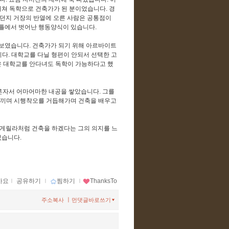
거쳐 독학으로 건축가가 된 분이었습니다. 경
이던지 거장의 반열에 오른 사람은 공통점이
 틀에서 벗어난 행동양식이 있습니다.
보였습니다. 건축가가 되기 위해 아르바이트
다. 대학교를 다닐 형편이 안되서 선택한 고
 대학교를 안다녀도 독학이 가능하다고 했
 혼자서 어마어마한 내공을 쌓았습니다. 그를
느끼며 시행착오를 거듭해가며 건축을 배우고
 게릴라처럼 건축을 하겠다는 그의 의지를 느
이었습니다.
아요
ｌ
공유하기
ｌ
찜하기
ｌ
ThanksTo
ㅣ
주소복사
먼댓글바로쓰기