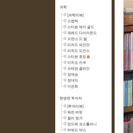
과학
[과학리뷰]
스켑틱
스티븐 제이 굴드
재레드 다이아몬드
프란스 드 발
리처드 파인만
리처드 도킨스
스티븐 호킹
미치오 카쿠
슈테판 클라인
정재승
장대익
이은희
현명한 투자자
[투자리뷰]
워런 버핏
찰리 멍거
앙드레 코스톨라니
하워드 막스