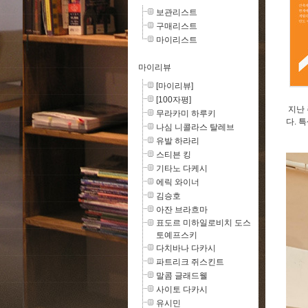
보관리스트
구매리스트
마이리스트
마이리뷰
[마이리뷰]
[100자평]
지난 
무라카미 하루키
다. 
나심 니콜라스 탈레브
유발 하라리
스티븐 킹
기타노 다케시
에릭 와이너
김승호
아잔 브라흐마
표도르 미하일로비치 도스
토예프스키
다치바나 다카시
파트리크 쥐스킨트
말콤 글래드웰
사이토 다카시
유시민