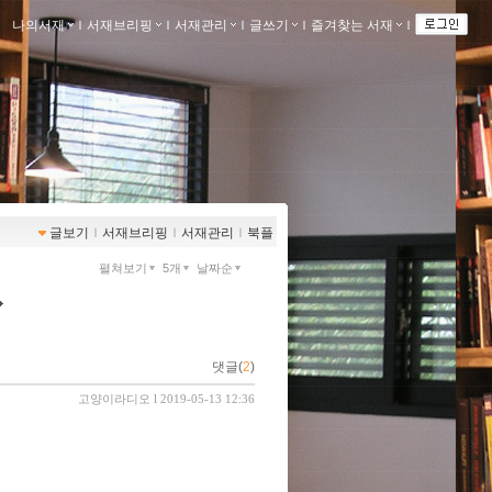
나의서재
ｌ
서재브리핑
ｌ
서재관리
ｌ
글쓰기
ｌ
즐겨찾는 서재
ｌ
글보기
ｌ
서재브리핑
ｌ
서재관리
ｌ
북플
펼쳐보기
5개
날짜순
댓글(
2
)
고양이라디오
l 2019-05-13 12:36