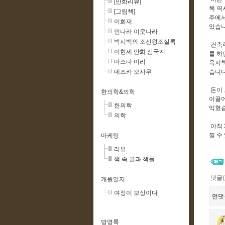
[만화리뷰]
책 역
[그림책]
주에서
이희재
있습니
먼나라 이웃나라
박시백의 조선왕조실록
건축주
이현세 만화 삼국지
를 하
마스다 미리
육지책
데즈카 오사무
습니다
돈이 
한의학&의학
이끌어
한의학
익혔
의학
아직 
낄 수
마케팅
리뷰
책 속 글과 책들
댓글(
개원일지
여정이 보상이다
먼댓
방명록