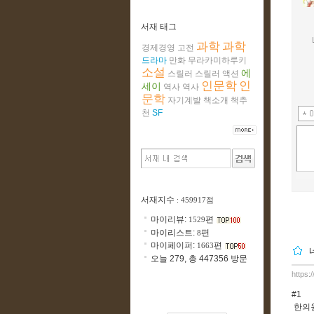
서재 태그
과학
과학
경제경영
고전
드라마
만화
무라카미하루키
소설
에
스릴러
스릴러
액션
인문학
인
세이
역사
역사
문학
자기계발
책소개
책추
천
SF
서재지수
: 459917점
마이리뷰:
편
1529
마이리스트:
편
8
마이페이퍼:
편
1663
오늘 279, 총 447356 방문
https:
#1
한의원