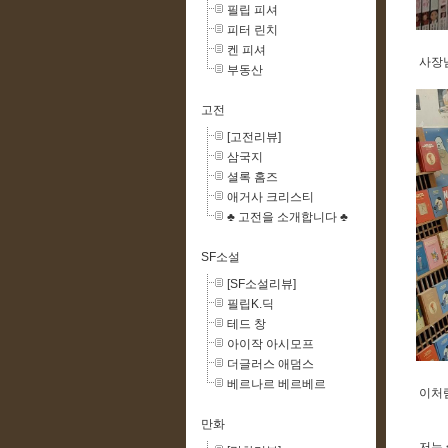
필립 피셔
피터 린치
켄 피셔
사장님
부동산
고전
[고전리뷰]
삼국지
셜록 홈즈
애거사 크리스티
♣ 고전을 소개합니다 ♣
SF소설
[SF소설리뷰]
필립K.딕
테드 창
아이작 아시모프
더글러스 애덤스
베르나르 베르베르
이처럼
만화
저는 