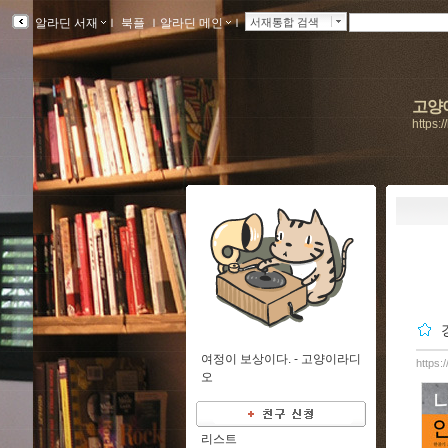
알라딘 서재
ｌ
북플
ｌ
알라딘 메인
ｌ
서재통합 검색
고양
https:
여정이 보상이다. -
고양이라디
https:
오
리스트