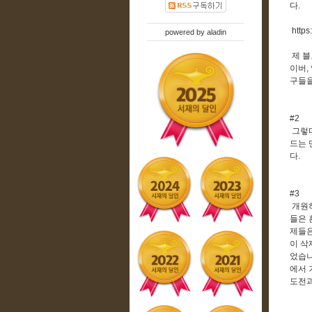
다.
https
powered by
aladin
제 블
이버,
구들을
#2
그렇다
드는 
다.
#3
개원하
들은 
제들은
이 삭
었습니
에서 
도전과