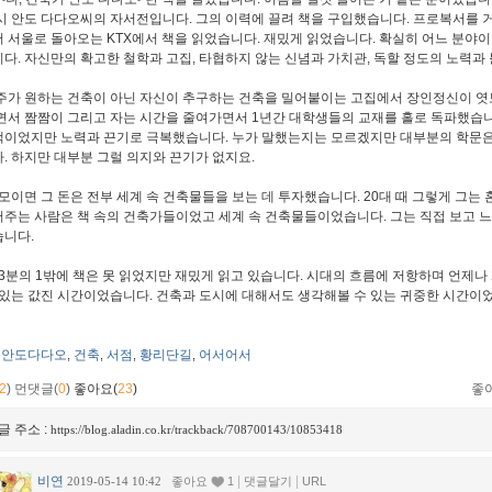
시 안도 다다오씨의 자서전입니다. 그의 이력에 끌려 책을 구입했습니다. 프로복서를 
 서울로 돌아오는 KTX에서 책을 읽었습니다. 재밌게 읽었습니다. 확실히 어느 분야
다. 자신만의 확고한 철학과 고집, 타협하지 않는 신념과 가치관, 독할 정도의 노력과
가 원하는 건축이 아닌 자신이 추구하는 건축을 밀어붙이는 고집에서 장인정신이 엿
면서 짬짬이 그리고 자는 시간을 줄여가면서 1년간 대학생들의 교재를 홀로 독파했습니
이었지만 노력과 끈기로 극복했습니다. 누가 말했는지는 모르겠지만 대부분의 학문은
. 하지만 대부분 그럴 의지와 끈기가 없지요.
모이면 그 돈은 전부 세계 속 건축물들을 보는 데 투자했습니다. 20대 때 그렇게 그는
주는 사람은 책 속의 건축가들이었고 세계 속 건축물들이었습니다. 그는 직접 보고 
습니다.
3분의 1밖에 책은 못 읽었지만 재밌게 읽고 있습니다. 시대의 흐름에 저항하며 언제나
 있는 값진 시간이었습니다. 건축과 도시에 대해서도 생각해볼 수 있는 귀중한 시간
안도다다오
건축
서점
황리단길
어서어서
,
,
,
,
2
)
먼댓글(
0
)
좋아요(
23
)
좋
글 주소 :
https://blog.aladin.co.kr/trackback/708700143/10853418
비연
|
|
2019-05-14 10:42
좋아요
1
댓글달기
URL