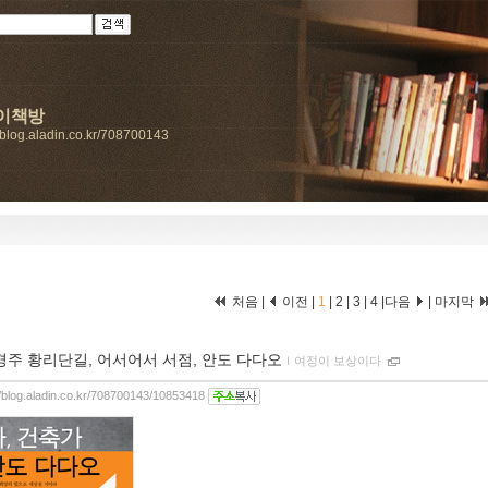
이책방
//blog.aladin.co.kr/708700143
처음 |
이전 |
1
|
2
|
3
|
4
|
다음
|
마지막
경주 황리단길, 어서어서 서점, 안도 다다오
ｌ
여정이 보상이다
//blog.aladin.co.kr/708700143/10853418