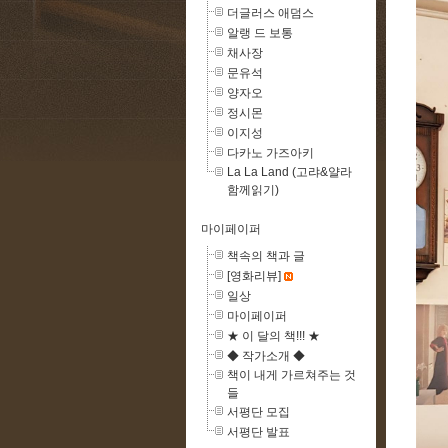
더글러스 애덤스
알랭 드 보통
채사장
문유석
양자오
정시몬
이지성
다카노 가즈아키
La La Land (고랴&얄라
함께읽기)
마이페이퍼
책속의 책과 글
[영화리뷰]
일상
마이페이퍼
★ 이 달의 책!!! ★
◆ 작가소개 ◆
책이 내게 가르쳐주는 것
들
서평단 모집
서평단 발표